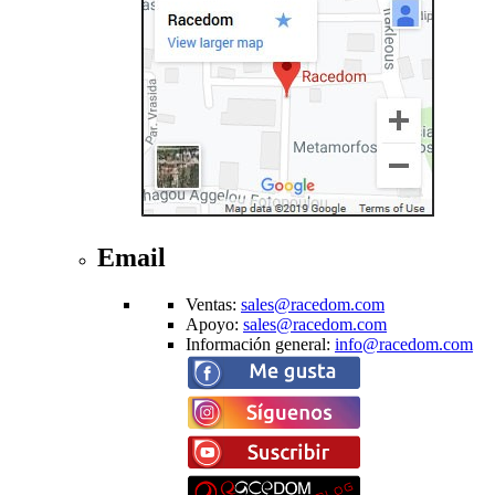
Email
Ventas
:
sales@racedom.com
Apoyo
:
sales@racedom.com
Información general
:
info@racedom.com