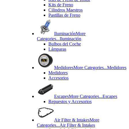
Kits de Freno
Cilindros Maestros
Pastillas de Freno
Iluminación
More
Categories...
Iluminación
Bulbos del Coche
Lámparas
Medidores
More Categories...
Medidores
Medidores
Accesorios
Escapes
More Categories...
Escapes
Repuestos y Accesorios
Air Filter & Intakes
More
Categories...
Air Filter & Intakes