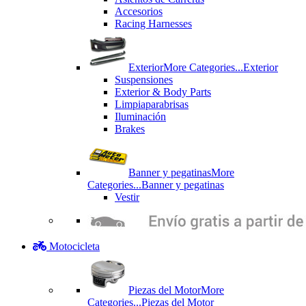
Accesorios
Racing Harnesses
Exterior
More Categories...
Exterior
Suspensiones
Exterior & Body Parts
Limpiaparabrisas
Iluminación
Brakes
Banner y pegatinas
More
Categories...
Banner y pegatinas
Vestir
Motocicleta
Piezas del Motor
More
Categories...
Piezas del Motor