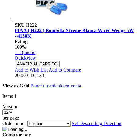
SKU
H222
PIAA ( H222 ) Bombilla Xtreme Blanca W5W Wedge 5W
- 4150K
Rating:
100%
1
Opinión
Quickview
ANADIR AL CARRITO
Add to Wish List
Add to Compare
20,00 €
16,13 €
View as
Grid
Poner un artículo en venta
Items
1
Mostrar
per page
Ordenar por
Set Descending Direction
Comprar por