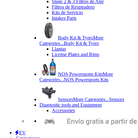
Stage 2 & 3 Filtros de Aire
Filtros de Respiradero
Kits de Servicio
Intakes Parts
Body Kit & Tyres
More
Categories...
Body Kit & Tyres
Llantas
License Plates and Rims
NOS Powersports Kits
More
Categories...
NOS Powersports Kits
Sensors
More Categories...
Sensors
Diagnostic tools and Equipment
Accessories
EV