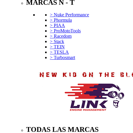
MARCAS N - T
> Nuke Performance
> Phormula
> PIAA
> ProMotoTools
> Racedom
> Stack
> TEIN
> TESLA
> Turbosmart
TODAS LAS MARCAS