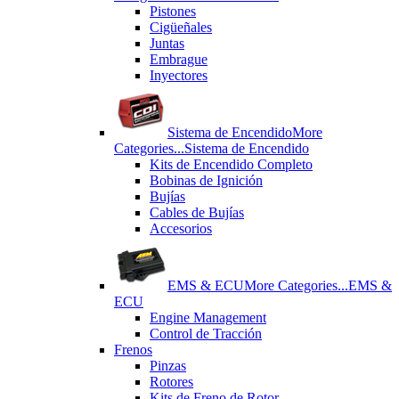
Pistones
Cigüeñales
Juntas
Εmbrague
Inyectores
Sistema de Encendido
More
Categories...
Sistema de Encendido
Kits de Encendido Completo
Bobinas de Ignición
Bujías
Cables de Bujías
Accesorios
EMS & ECU
More Categories...
EMS &
ECU
Engine Management
Control de Tracción
Frenos
Pinzas
Rotores
Kits de Freno de Rotor