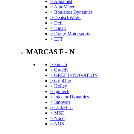
> Aquamist
> AutoMeter
> Boulekos Dynamics
> DeatschWerks
> Defi
> Dinan
> Dragy Motorsports
> EFT
MARCAS F - N
> Fuelab
> Greddy
> GREF INNOVATION
> GripOne
> Holley
> Ignitech
> Injector Dynamics
> Innovate
> LinkECU
> MSD
> Noco
> NOS