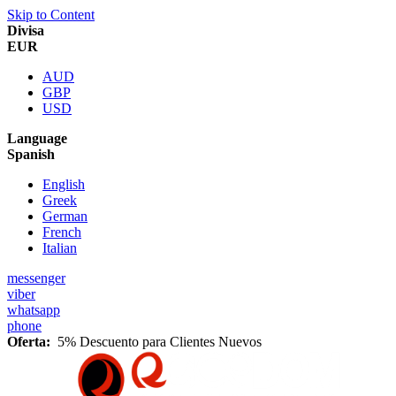
Skip to Content
Divisa
EUR
AUD
GBP
USD
Language
Spanish
English
Greek
German
French
Italian
messenger
viber
whatsapp
phone
Oferta:
5% Descuento para Clientes Nuevos