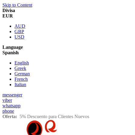
Skip to Content
Divisa
EUR
AUD
GBP
USD
Language
Spanish
English
Greek
German
French
Italian
messenger
viber
whatsapp
phone
Oferta:
5% Descuento para Clientes Nuevos