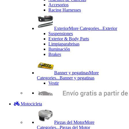
Accesorios
Racing Harnesses
Exterior
More Categories...
Exterior
Suspensiones
Exterior & Body Parts
Limpiaparabrisas
Iluminación
Brakes
Banner y pegatinas
More
Categories...
Banner y pegatinas
Vestir
Motocicleta
Piezas del Motor
More
Categories...
Piezas del Motor