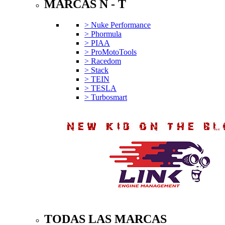
MARCAS N - T
> Nuke Performance
> Phormula
> PIAA
> ProMotoTools
> Racedom
> Stack
> TEIN
> TESLA
> Turbosmart
TODAS LAS MARCAS