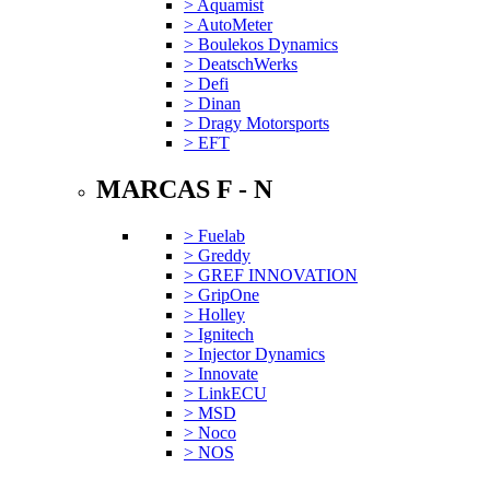
> Aquamist
> AutoMeter
> Boulekos Dynamics
> DeatschWerks
> Defi
> Dinan
> Dragy Motorsports
> EFT
MARCAS F - N
> Fuelab
> Greddy
> GREF INNOVATION
> GripOne
> Holley
> Ignitech
> Injector Dynamics
> Innovate
> LinkECU
> MSD
> Noco
> NOS