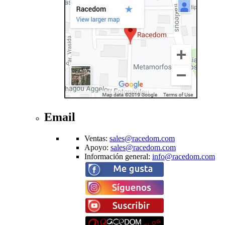
Email
Ventas
:
sales@racedom.com
Apoyo
:
sales@racedom.com
Información general
:
info@racedom.com