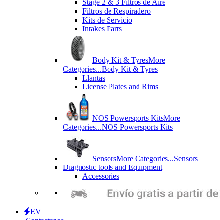
Stage 2 & 3 Filtros de Aire
Filtros de Respiradero
Kits de Servicio
Intakes Parts
Body Kit & Tyres
More
Categories...
Body Kit & Tyres
Llantas
License Plates and Rims
NOS Powersports Kits
More
Categories...
NOS Powersports Kits
Sensors
More Categories...
Sensors
Diagnostic tools and Equipment
Accessories
EV