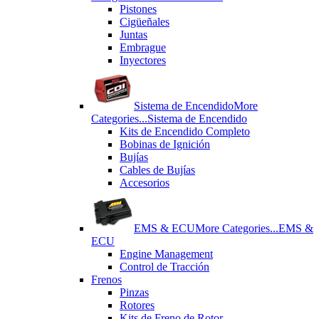
Pistones
Cigüeñales
Juntas
Εmbrague
Inyectores
Sistema de Encendido
More
Categories...
Sistema de Encendido
Kits de Encendido Completo
Bobinas de Ignición
Bujías
Cables de Bujías
Accesorios
EMS & ECU
More Categories...
EMS &
ECU
Engine Management
Control de Tracción
Frenos
Pinzas
Rotores
Kits de Freno de Rotor