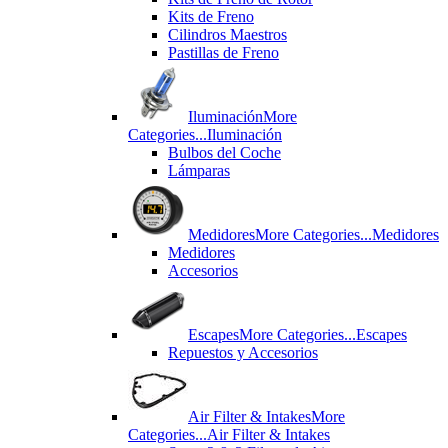
Kits de Freno
Cilindros Maestros
Pastillas de Freno
Iluminación
More
Categories...
Iluminación
Bulbos del Coche
Lámparas
Medidores
More Categories...
Medidores
Medidores
Accesorios
Escapes
More Categories...
Escapes
Repuestos y Accesorios
Air Filter & Intakes
More
Categories...
Air Filter & Intakes