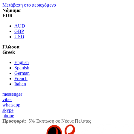
Μετάβαση στο περιεχόμενο
Νόμισμα
EUR
AUD
GBP
USD
Γλώσσα
Greek
English
Spanish
German
French
Italian
messenger
viber
whatsapp
skype
phone
Προσφορά:
5% Έκπτωση σε Νέους Πελάτες