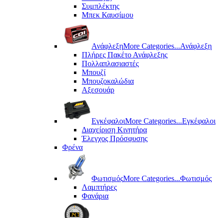
Συμπλέκτης
Μπεκ Καυσίμου
Ανάφλεξη
More Categories...
Ανάφλεξη
Πλήρες Πακέτο Ανάφλεξης
Πολλαπλασιαστές
Μπουζί
Μπουζοκαλώδια
Αξεσουάρ
Εγκέφαλοι
More Categories...
Εγκέφαλοι
Διαχείριση Κινητήρα
Έλεγχος Πρόσφυσης
Φρένα
Φωτισμός
More Categories...
Φωτισμός
Λαμπτήρες
Φανάρια