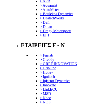
> APR
> Aquamist
> AutoMeter
> Boulekos Dynamics
> DeatschWerks
> Defi
> Dinan
> Dragy Motorsports
> EFT
ΕΤΑΙΡΕΙΕΣ F - N
> Fuelab
> Greddy
> GREF INNOVATION
> GripOne
> Holley
> Ignitech
> Injector Dynamics
> Innovate
> LinkECU
> MSD
> Noco
> NOS