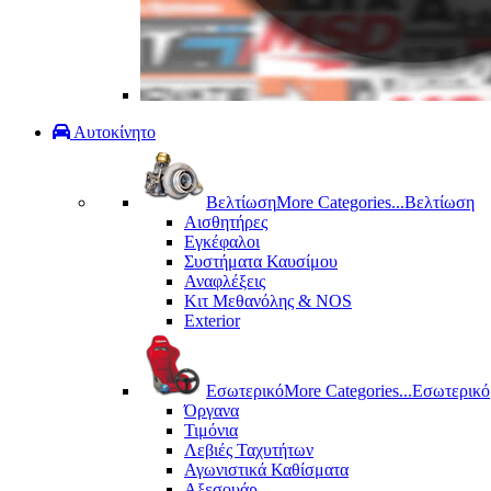
Αυτοκίνητο
Βελτίωση
More Categories...
Βελτίωση
Αισθητήρες
Εγκέφαλοι
Συστήματα Καυσίμου
Αναφλέξεις
Κιτ Μεθανόλης & ΝΟS
Exterior
Εσωτερικό
More Categories...
Εσωτερικό
Όργανα
Τιμόνια
Λεβιές Ταχυτήτων
Αγωνιστικά Καθίσματα
Αξεσουάρ