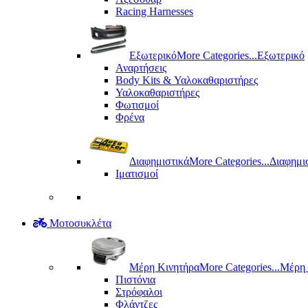
Racing Harnesses
Εξωτερικό
More Categories...
Εξωτερικό
Αναρτήσεις
Body Kits & Υαλοκαθαριστήρες
Υαλοκαθαριστήρες
Φωτισμοί
Φρένα
Διαφημιστικά
More Categories...
Διαφημι
Ιματισμοί
Μοτοσυκλέτα
Μέρη Kινητήρα
More Categories...
Μέρη 
Πιστόνια
Στρόφαλοι
Φλάντζες