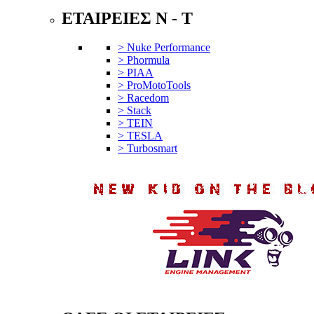
ΕΤΑΙΡΕΙΕΣ N - T
> Nuke Performance
> Phormula
> PIAA
> ProMotoTools
> Racedom
> Stack
> TEIN
> TESLA
> Turbosmart