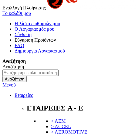
Εναλλαγή Πλοήγησης
Το καλάθι μου
Η λίστα επιθυμιών μου
Ο Λογαριασμός μου
Σύνδεση
Σύγκριση Προϊόντων
FAQ
Δημιουργία Λογαριασμού
Αναζήτηση
Αναζήτηση
Αναζήτηση
Μενού
Εταιρείες
ΕΤΑΙΡΕΙΕΣ A - E
> AEM
> ACCEL
> AEROMOTIVE