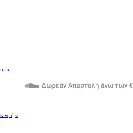
στικά
Kινητήρα