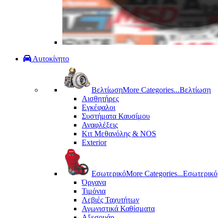
Αυτοκίνητο
Βελτίωση
More Categories...
Βελτίωση
Αισθητήρες
Εγκέφαλοι
Συστήματα Καυσίμου
Αναφλέξεις
Κιτ Μεθανόλης & ΝΟS
Exterior
Εσωτερικό
More Categories...
Εσωτερικό
Όργανα
Τιμόνια
Λεβιές Ταχυτήτων
Αγωνιστικά Καθίσματα
Αξεσουάρ