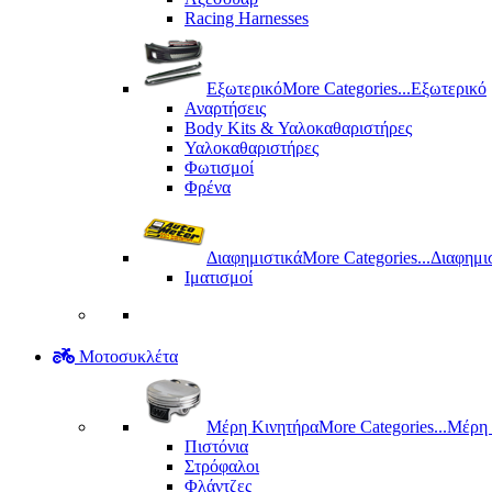
Racing Harnesses
Εξωτερικό
More Categories...
Εξωτερικό
Αναρτήσεις
Body Kits & Υαλοκαθαριστήρες
Υαλοκαθαριστήρες
Φωτισμοί
Φρένα
Διαφημιστικά
More Categories...
Διαφημι
Ιματισμοί
Μοτοσυκλέτα
Μέρη Kινητήρα
More Categories...
Μέρη 
Πιστόνια
Στρόφαλοι
Φλάντζες