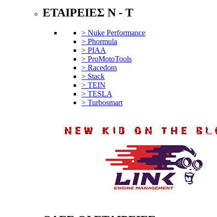
ΕΤΑΙΡΕΙΕΣ N - T
> Nuke Performance
> Phormula
> PIAA
> ProMotoTools
> Racedom
> Stack
> TEIN
> TESLA
> Turbosmart