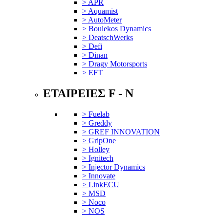
> APR
> Aquamist
> AutoMeter
> Boulekos Dynamics
> DeatschWerks
> Defi
> Dinan
> Dragy Motorsports
> EFT
ΕΤΑΙΡΕΙΕΣ F - N
> Fuelab
> Greddy
> GREF INNOVATION
> GripOne
> Holley
> Ignitech
> Injector Dynamics
> Innovate
> LinkECU
> MSD
> Noco
> NOS