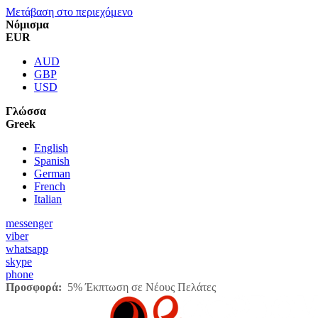
Μετάβαση στο περιεχόμενο
Νόμισμα
EUR
AUD
GBP
USD
Γλώσσα
Greek
English
Spanish
German
French
Italian
messenger
viber
whatsapp
skype
phone
Προσφορά:
5% Έκπτωση σε Νέους Πελάτες