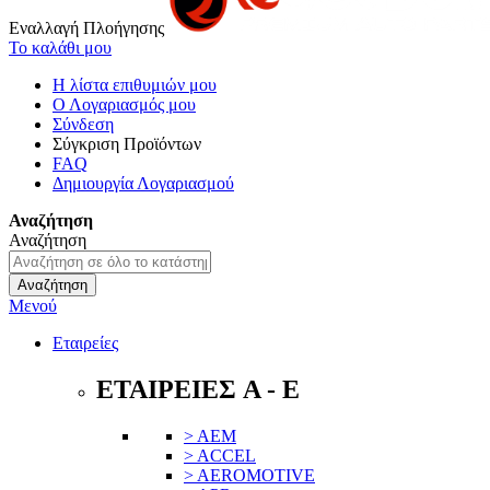
Εναλλαγή Πλοήγησης
Το καλάθι μου
Η λίστα επιθυμιών μου
Ο Λογαριασμός μου
Σύνδεση
Σύγκριση Προϊόντων
FAQ
Δημιουργία Λογαριασμού
Αναζήτηση
Αναζήτηση
Αναζήτηση
Μενού
Εταιρείες
ΕΤΑΙΡΕΙΕΣ A - E
> AEM
> ACCEL
> AEROMOTIVE