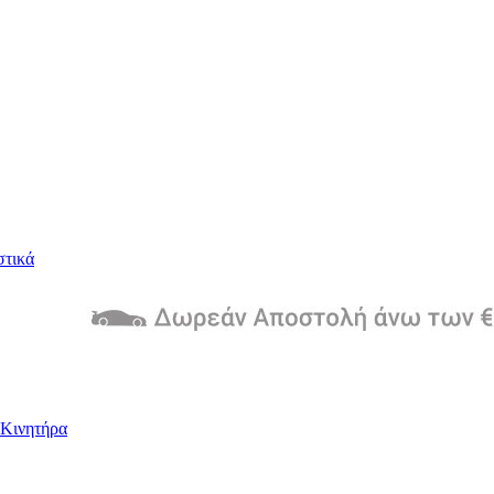
στικά
Kινητήρα