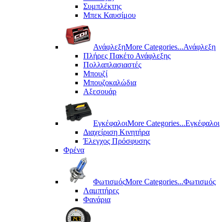
Συμπλέκτης
Μπεκ Καυσίμου
Ανάφλεξη
More Categories...
Ανάφλεξη
Πλήρες Πακέτο Ανάφλεξης
Πολλαπλασιαστές
Μπουζί
Μπουζοκαλώδια
Αξεσουάρ
Εγκέφαλοι
More Categories...
Εγκέφαλοι
Διαχείριση Κινητήρα
Έλεγχος Πρόσφυσης
Φρένα
Φωτισμός
More Categories...
Φωτισμός
Λαμπτήρες
Φανάρια