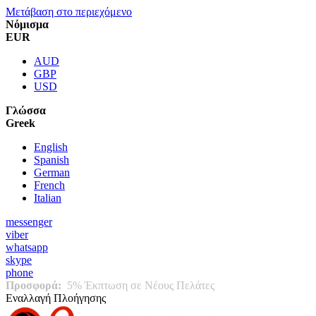
Μετάβαση στο περιεχόμενο
Νόμισμα
EUR
AUD
GBP
USD
Γλώσσα
Greek
English
Spanish
German
French
Italian
messenger
viber
whatsapp
skype
phone
Προσφορά:
5% Έκπτωση σε Νέους Πελάτες
Εναλλαγή Πλοήγησης