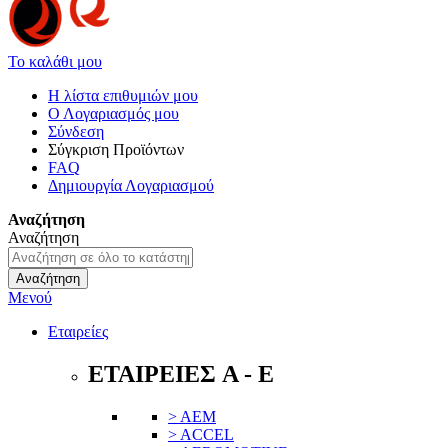
Το καλάθι μου
Η λίστα επιθυμιών μου
Ο Λογαριασμός μου
Σύνδεση
Σύγκριση Προϊόντων
FAQ
Δημιουργία Λογαριασμού
Αναζήτηση
Αναζήτηση
Αναζήτηση
Μενού
Εταιρείες
ΕΤΑΙΡΕΙΕΣ A - E
> AEM
> ACCEL