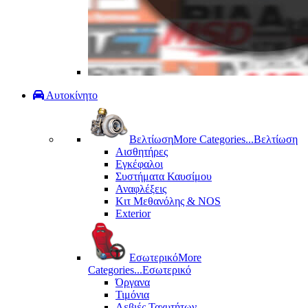
Αυτοκίνητο
Βελτίωση
More Categories...
Βελτίωση
Αισθητήρες
Εγκέφαλοι
Συστήματα Καυσίμου
Αναφλέξεις
Κιτ Μεθανόλης & ΝΟS
Exterior
Εσωτερικό
More
Categories...
Εσωτερικό
Όργανα
Τιμόνια
Λεβιές Ταχυτήτων