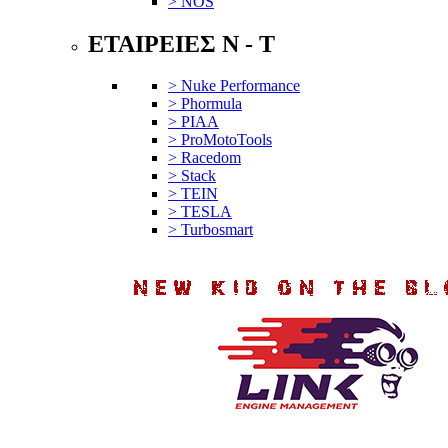
> NOS
ΕΤΑΙΡΕΙΕΣ N - T
> Nuke Performance
> Phormula
> PIAA
> ProMotoTools
> Racedom
> Stack
> TEIN
> TESLA
> Turbosmart