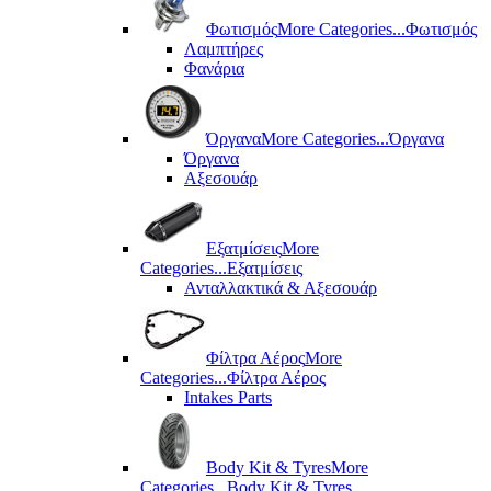
Φωτισμός
More Categories...
Φωτισμός
Λαμπτήρες
Φανάρια
Όργανα
More Categories...
Όργανα
Όργανα
Αξεσουάρ
Εξατμίσεις
More
Categories...
Εξατμίσεις
Ανταλλακτικά & Αξεσουάρ
Φίλτρα Αέρος
More
Categories...
Φίλτρα Αέρος
Intakes Parts
Body Kit & Tyres
More
Categories...
Body Kit & Tyres