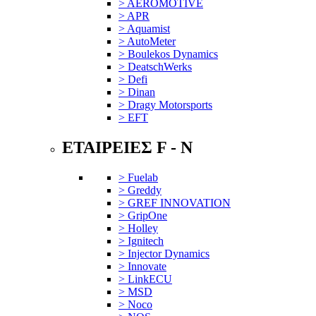
> AEROMOTIVE
> APR
> Aquamist
> AutoMeter
> Boulekos Dynamics
> DeatschWerks
> Defi
> Dinan
> Dragy Motorsports
> EFT
ΕΤΑΙΡΕΙΕΣ F - N
> Fuelab
> Greddy
> GREF INNOVATION
> GripOne
> Holley
> Ignitech
> Injector Dynamics
> Innovate
> LinkECU
> MSD
> Noco