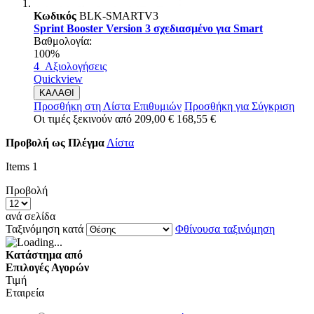
Κωδικός
BLK-SMARTV3
Sprint Booster Version 3 σχεδιασμένο για Smart
Βαθμολογία:
100%
4
Αξιολογήσεις
Quickview
ΚΑΛΑΘΙ
Προσθήκη στη Λίστα Επιθυμιών
Προσθήκη για Σύγκριση
Οι τιμές ξεκινούν από
209,00 €
168,55 €
Προβολή ως
Πλέγμα
Λίστα
Items
1
Προβολή
ανά σελίδα
Ταξινόμηση κατά
Φθίνουσα ταξινόμηση
Κατάστημα από
Επιλογές Αγορών
Τιμή
Εταιρεία