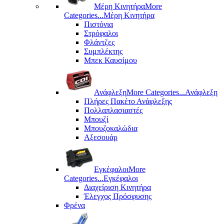
Μέρη Kινητήρα
More
Categories...
Μέρη Kινητήρα
Πιστόνια
Στρόφαλοι
Φλάντζες
Συμπλέκτης
Μπεκ Καυσίμου
Ανάφλεξη
More Categories...
Ανάφλεξη
Πλήρες Πακέτο Ανάφλεξης
Πολλαπλασιαστές
Μπουζί
Μπουζοκαλώδια
Αξεσουάρ
Εγκέφαλοι
More
Categories...
Εγκέφαλοι
Διαχείριση Κινητήρα
Έλεγχος Πρόσφυσης
Φρένα