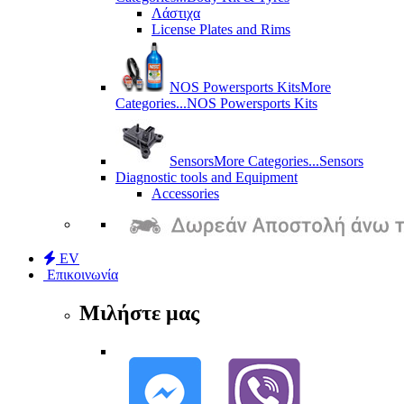
Λάστιχα
License Plates and Rims
NOS Powersports Kits
More
Categories...
NOS Powersports Kits
Sensors
More Categories...
Sensors
Diagnostic tools and Equipment
Accessories
EV
Επικοινωνία
Μιλήστε μας