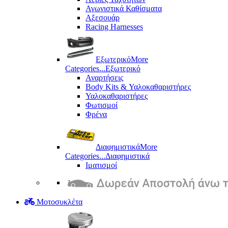
Αγωνιστικά Καθίσματα
Αξεσουάρ
Racing Harnesses
Εξωτερικό
More
Categories...
Εξωτερικό
Αναρτήσεις
Body Kits & Υαλοκαθαριστήρες
Υαλοκαθαριστήρες
Φωτισμοί
Φρένα
Διαφημιστικά
More
Categories...
Διαφημιστικά
Ιματισμοί
Μοτοσυκλέτα