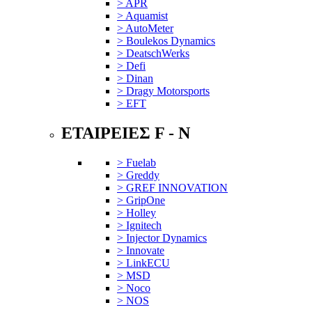
> APR
> Aquamist
> AutoMeter
> Boulekos Dynamics
> DeatschWerks
> Defi
> Dinan
> Dragy Motorsports
> EFT
ΕΤΑΙΡΕΙΕΣ F - N
> Fuelab
> Greddy
> GREF INNOVATION
> GripOne
> Holley
> Ignitech
> Injector Dynamics
> Innovate
> LinkECU
> MSD
> Noco
> NOS