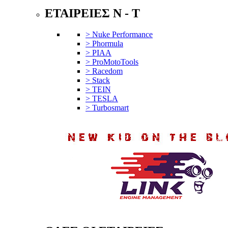
ΕΤΑΙΡΕΙΕΣ N - T
> Nuke Performance
> Phormula
> PIAA
> ProMotoTools
> Racedom
> Stack
> TEIN
> TESLA
> Turbosmart