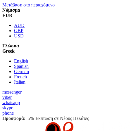
Μετάβαση στο περιεχόμενο
Νόμισμα
EUR
AUD
GBP
USD
Γλώσσα
Greek
English
Spanish
German
French
Italian
messenger
viber
whatsapp
skype
phone
Προσφορά:
5% Έκπτωση σε Νέους Πελάτες