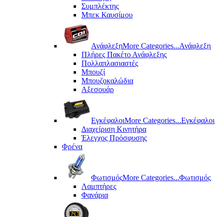
Συμπλέκτης
Μπεκ Καυσίμου
Ανάφλεξη
More Categories...
Ανάφλεξη
Πλήρες Πακέτο Ανάφλεξης
Πολλαπλασιαστές
Μπουζί
Μπουζοκαλώδια
Αξεσουάρ
Εγκέφαλοι
More Categories...
Εγκέφαλοι
Διαχείριση Κινητήρα
Έλεγχος Πρόσφυσης
Φρένα
Φωτισμός
More Categories...
Φωτισμός
Λαμπτήρες
Φανάρια