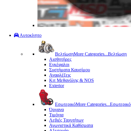
Αυτοκίνητο
Βελτίωση
More Categories...
Βελτίωση
Αισθητήρες
Εγκέφαλοι
Συστήματα Καυσίμου
Αναφλέξεις
Κιτ Μεθανόλης & ΝΟS
Exterior
Εσωτερικό
More Categories...
Εσωτερικό
Όργανα
Τιμόνια
Λεβιές Ταχυτήτων
Αγωνιστικά Καθίσματα
Αξεσουάρ