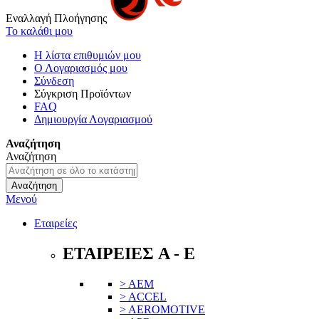
Εναλλαγή Πλοήγησης
Το καλάθι μου
Η λίστα επιθυμιών μου
Ο Λογαριασμός μου
Σύνδεση
Σύγκριση Προϊόντων
FAQ
Δημιουργία Λογαριασμού
Αναζήτηση
Αναζήτηση
Αναζήτηση
Μενού
Εταιρείες
ΕΤΑΙΡΕΙΕΣ A - E
> AEM
> ACCEL
> AEROMOTIVE