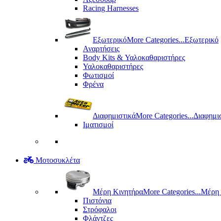
Racing Harnesses
Εξωτερικό
More Categories...
Εξωτερικό
Αναρτήσεις
Body Kits & Υαλοκαθαριστήρες
Υαλοκαθαριστήρες
Φωτισμοί
Φρένα
Διαφημιστικά
More Categories...
Διαφημι
Ιματισμοί
Μοτοσυκλέτα
Μέρη Kινητήρα
More Categories...
Μέρη 
Πιστόνια
Στρόφαλοι
Φλάντζες