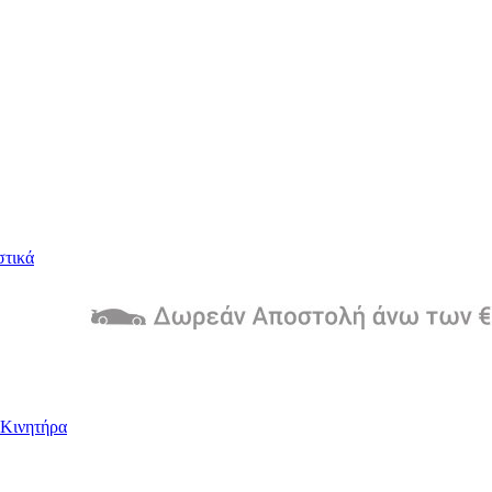
στικά
Kινητήρα