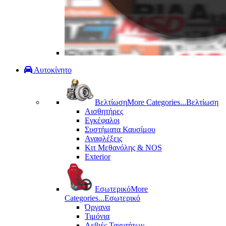
Αυτοκίνητο
Βελτίωση
More Categories...
Βελτίωση
Αισθητήρες
Εγκέφαλοι
Συστήματα Καυσίμου
Αναφλέξεις
Κιτ Μεθανόλης & ΝΟS
Exterior
Εσωτερικό
More
Categories...
Εσωτερικό
Όργανα
Τιμόνια
Λεβιές Ταχυτήτων