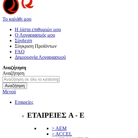
Το καλάθι μου
Η λίστα επιθυμιών μου
Ο Λογαριασμός μου
Σύνδεση
Σύγκριση Προϊόντων
FAQ
Δημιουργία Λογαριασμού
Αναζήτηση
Αναζήτηση
Αναζήτηση
Μενού
Εταιρείες
ΕΤΑΙΡΕΙΕΣ A - E
> AEM
> ACCEL