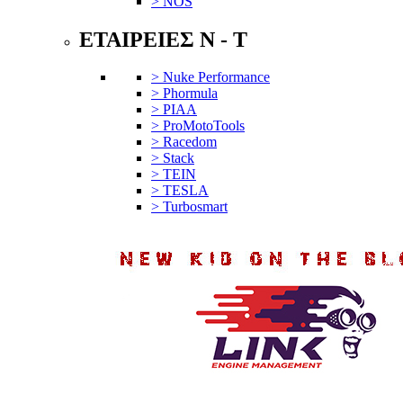
> NOS
ΕΤΑΙΡΕΙΕΣ N - T
> Nuke Performance
> Phormula
> PIAA
> ProMotoTools
> Racedom
> Stack
> TEIN
> TESLA
> Turbosmart