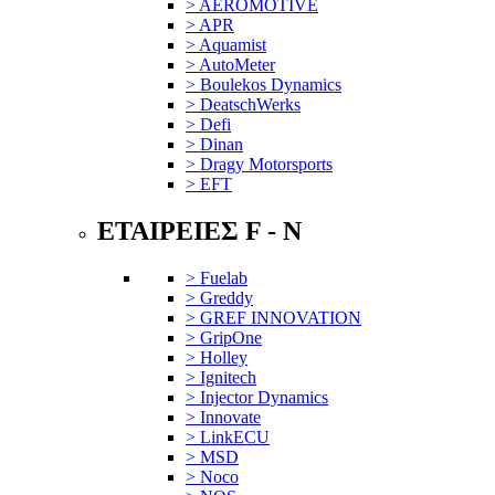
> AEROMOTIVE
> APR
> Aquamist
> AutoMeter
> Boulekos Dynamics
> DeatschWerks
> Defi
> Dinan
> Dragy Motorsports
> EFT
ΕΤΑΙΡΕΙΕΣ F - N
> Fuelab
> Greddy
> GREF INNOVATION
> GripOne
> Holley
> Ignitech
> Injector Dynamics
> Innovate
> LinkECU
> MSD
> Noco