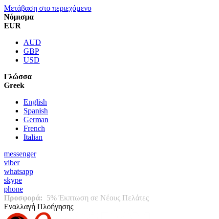
Μετάβαση στο περιεχόμενο
Νόμισμα
EUR
AUD
GBP
USD
Γλώσσα
Greek
English
Spanish
German
French
Italian
messenger
viber
whatsapp
skype
phone
Προσφορά:
5% Έκπτωση σε Νέους Πελάτες
Εναλλαγή Πλοήγησης