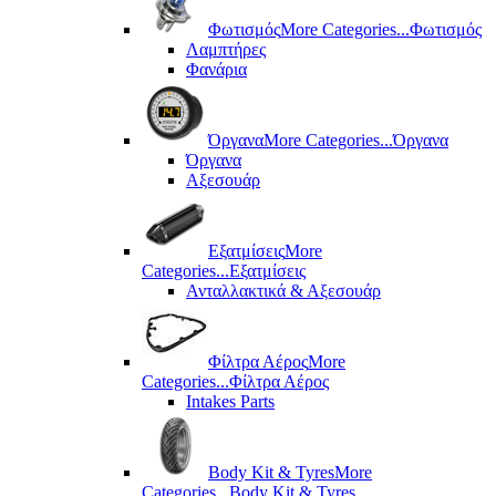
Φωτισμός
More Categories...
Φωτισμός
Λαμπτήρες
Φανάρια
Όργανα
More Categories...
Όργανα
Όργανα
Αξεσουάρ
Εξατμίσεις
More
Categories...
Εξατμίσεις
Ανταλλακτικά & Αξεσουάρ
Φίλτρα Αέρος
More
Categories...
Φίλτρα Αέρος
Intakes Parts
Body Kit & Tyres
More
Categories...
Body Kit & Tyres