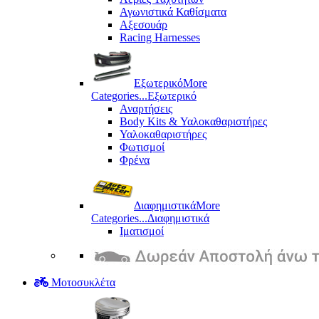
Αγωνιστικά Καθίσματα
Αξεσουάρ
Racing Harnesses
Εξωτερικό
More
Categories...
Εξωτερικό
Αναρτήσεις
Body Kits & Υαλοκαθαριστήρες
Υαλοκαθαριστήρες
Φωτισμοί
Φρένα
Διαφημιστικά
More
Categories...
Διαφημιστικά
Ιματισμοί
Μοτοσυκλέτα