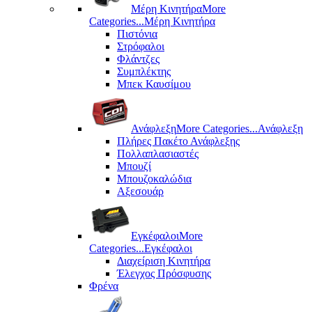
Μέρη Kινητήρα
More
Categories...
Μέρη Kινητήρα
Πιστόνια
Στρόφαλοι
Φλάντζες
Συμπλέκτης
Μπεκ Καυσίμου
Ανάφλεξη
More Categories...
Ανάφλεξη
Πλήρες Πακέτο Ανάφλεξης
Πολλαπλασιαστές
Μπουζί
Μπουζοκαλώδια
Αξεσουάρ
Εγκέφαλοι
More
Categories...
Εγκέφαλοι
Διαχείριση Κινητήρα
Έλεγχος Πρόσφυσης
Φρένα