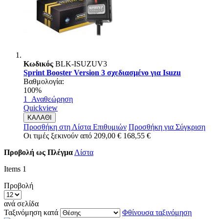
Κωδικός
BLK-ISUZUV3
Sprint Booster Version 3 σχεδιασμένο για Isuzu
Βαθμολογία:
100%
1
Αναθεώρηση
Quickview
ΚΑΛΑΘΙ
Προσθήκη στη Λίστα Επιθυμιών
Προσθήκη για Σύγκριση
Οι τιμές ξεκινούν από
209,00 €
168,55 €
Προβολή ως
Πλέγμα
Λίστα
Items
1
Προβολή
ανά σελίδα
Ταξινόμηση κατά
Φθίνουσα ταξινόμηση