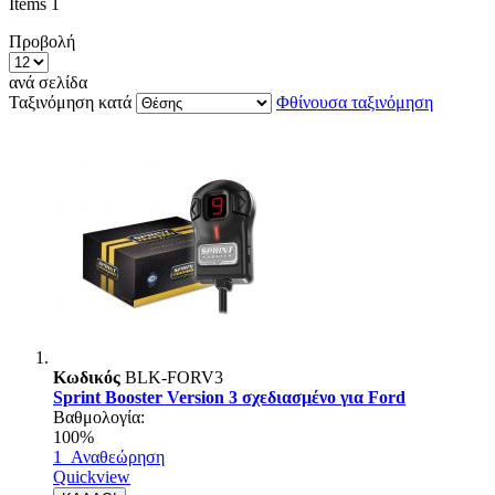
Items
1
Προβολή
ανά σελίδα
Ταξινόμηση κατά
Φθίνουσα ταξινόμηση
Κωδικός
BLK-FORV3
Sprint Booster Version 3 σχεδιασμένο για Ford
Βαθμολογία:
100%
1
Αναθεώρηση
Quickview