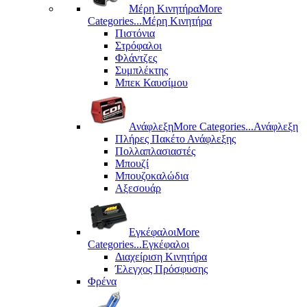
Μέρη Kινητήρα
More
Categories...
Μέρη Kινητήρα
Πιστόνια
Στρόφαλοι
Φλάντζες
Συμπλέκτης
Μπεκ Καυσίμου
Ανάφλεξη
More Categories...
Ανάφλεξη
Πλήρες Πακέτο Ανάφλεξης
Πολλαπλασιαστές
Μπουζί
Μπουζοκαλώδια
Αξεσουάρ
Εγκέφαλοι
More
Categories...
Εγκέφαλοι
Διαχείριση Κινητήρα
Έλεγχος Πρόσφυσης
Φρένα