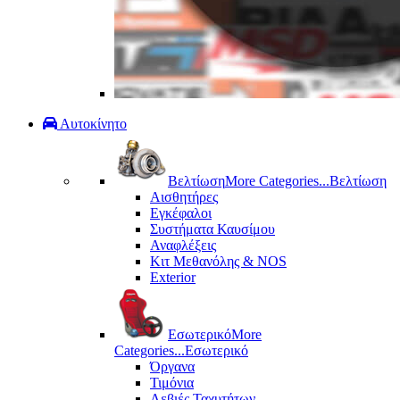
Αυτοκίνητο
Βελτίωση
More Categories...
Βελτίωση
Αισθητήρες
Εγκέφαλοι
Συστήματα Καυσίμου
Αναφλέξεις
Κιτ Μεθανόλης & ΝΟS
Exterior
Εσωτερικό
More
Categories...
Εσωτερικό
Όργανα
Τιμόνια
Λεβιές Ταχυτήτων