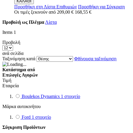
ΚΑΛΑΘΙ
Προσθήκη στη Λίστα Επιθυμιών
Προσθήκη για Σύγκριση
Οι τιμές ξεκινούν από
209,00 €
168,55 €
Προβολή ως
Πλέγμα
Λίστα
Items
1
Προβολή
ανά σελίδα
Ταξινόμηση κατά
Φθίνουσα ταξινόμηση
Κατάστημα από
Επιλογές Αγορών
Τιμή
Εταιρεία
Boulekos Dynamics
1
στοιχείο
Μάρκα αυτοκινήτου
Ford
1
στοιχείο
Σύγκριση Προϊόντων