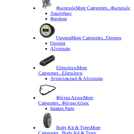
Φωτισμός
More Categories...
Φωτισμός
Λαμπτήρες
Φανάρια
Όργανα
More Categories...
Όργανα
Όργανα
Αξεσουάρ
Εξατμίσεις
More
Categories...
Εξατμίσεις
Ανταλλακτικά & Αξεσουάρ
Φίλτρα Αέρος
More
Categories...
Φίλτρα Αέρος
Intakes Parts
Body Kit & Tyres
More
Categories...
Body Kit & Tyres