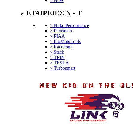
> NOS
ΕΤΑΙΡΕΙΕΣ N - T
> Nuke Performance
> Phormula
> PIAA
> ProMotoTools
> Racedom
> Stack
> TEIN
> TESLA
> Turbosmart