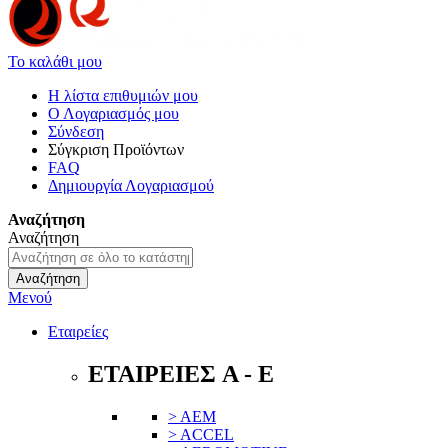
Το καλάθι μου
Η λίστα επιθυμιών μου
Ο Λογαριασμός μου
Σύνδεση
Σύγκριση Προϊόντων
FAQ
Δημιουργία Λογαριασμού
Αναζήτηση
Αναζήτηση
Αναζήτηση
Μενού
Εταιρείες
ΕΤΑΙΡΕΙΕΣ A - E
> AEM
> ACCEL