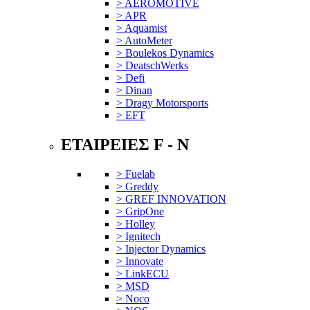
> AEROMOTIVE
> APR
> Aquamist
> AutoMeter
> Boulekos Dynamics
> DeatschWerks
> Defi
> Dinan
> Dragy Motorsports
> EFT
ΕΤΑΙΡΕΙΕΣ F - N
> Fuelab
> Greddy
> GREF INNOVATION
> GripOne
> Holley
> Ignitech
> Injector Dynamics
> Innovate
> LinkECU
> MSD
> Noco