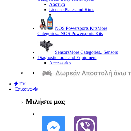
Λάστιχα
License Plates and Rims
NOS Powersports Kits
More
Categories...
NOS Powersports Kits
Sensors
More Categories...
Sensors
Diagnostic tools and Equipment
Accessories
EV
Επικοινωνία
Μιλήστε μας