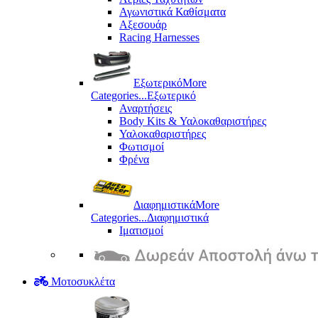
Αγωνιστικά Καθίσματα
Αξεσουάρ
Racing Harnesses
Εξωτερικό
More
Categories...
Εξωτερικό
Αναρτήσεις
Body Kits & Υαλοκαθαριστήρες
Υαλοκαθαριστήρες
Φωτισμοί
Φρένα
Διαφημιστικά
More
Categories...
Διαφημιστικά
Ιματισμοί
Μοτοσυκλέτα