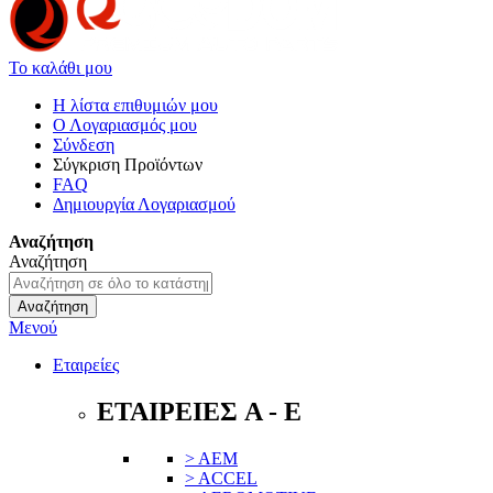
Το καλάθι μου
Η λίστα επιθυμιών μου
Ο Λογαριασμός μου
Σύνδεση
Σύγκριση Προϊόντων
FAQ
Δημιουργία Λογαριασμού
Αναζήτηση
Αναζήτηση
Αναζήτηση
Μενού
Εταιρείες
ΕΤΑΙΡΕΙΕΣ A - E
> AEM
> ACCEL