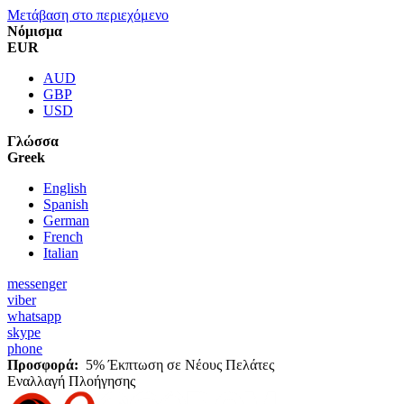
Μετάβαση στο περιεχόμενο
Νόμισμα
EUR
AUD
GBP
USD
Γλώσσα
Greek
English
Spanish
German
French
Italian
messenger
viber
whatsapp
skype
phone
Προσφορά:
5% Έκπτωση σε Νέους Πελάτες
Εναλλαγή Πλοήγησης