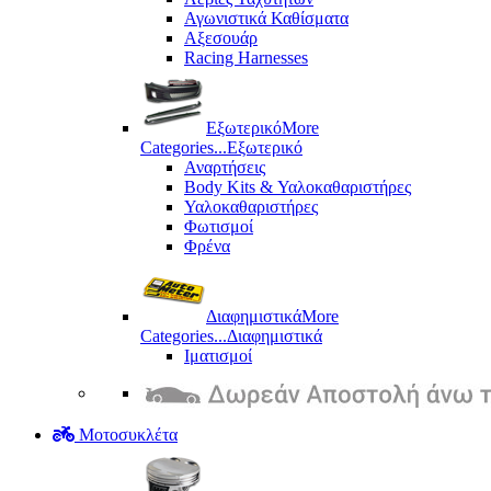
Αγωνιστικά Καθίσματα
Αξεσουάρ
Racing Harnesses
Εξωτερικό
More
Categories...
Εξωτερικό
Αναρτήσεις
Body Kits & Υαλοκαθαριστήρες
Υαλοκαθαριστήρες
Φωτισμοί
Φρένα
Διαφημιστικά
More
Categories...
Διαφημιστικά
Ιματισμοί
Μοτοσυκλέτα