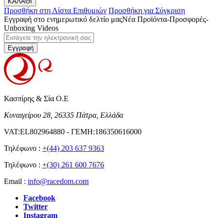
ΚΑΛΑΘΙ
Προσθήκη στη Λίστα Επιθυμιών
Προσθήκη για Σύγκριση
Εγγραφή στο ενημερωτικό δελτίο μας
Νέα Προϊόντα-Προσφορές-
Unboxing Videos
Εγγραφή
Κασπίρης & Σία Ο.Ε
Κυναιγείρου 28, 26335 Πάτρα, Ελλάδα
VAT:EL802964880 - ΓΕΜΗ:186350616000
Τηλέφωνο :
+(44) 203 637 9363
Τηλέφωνο :
+(30) 261 600 7676
Email :
info@racedom.com
Facebook
Twitter
Instagram