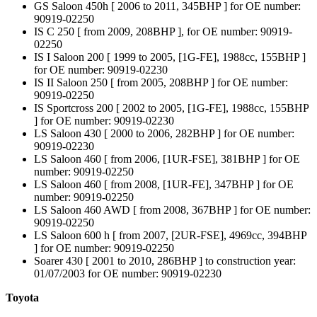
GS Saloon 450h [ 2006 to 2011, 345BHP ] for OE number:
90919-02250
IS C 250 [ from 2009, 208BHP ], for OE number: 90919-
02250
IS I Saloon 200 [ 1999 to 2005, [1G-FE], 1988cc, 155BHP ]
for OE number: 90919-02230
IS II Saloon 250 [ from 2005, 208BHP ] for OE number:
90919-02250
IS Sportcross 200 [ 2002 to 2005, [1G-FE], 1988cc, 155BHP
] for OE number: 90919-02230
LS Saloon 430 [ 2000 to 2006, 282BHP ] for OE number:
90919-02230
LS Saloon 460 [ from 2006, [1UR-FSE], 381BHP ] for OE
number: 90919-02250
LS Saloon 460 [ from 2008, [1UR-FE], 347BHP ] for OE
number: 90919-02250
LS Saloon 460 AWD [ from 2008, 367BHP ] for OE number:
90919-02250
LS Saloon 600 h [ from 2007, [2UR-FSE], 4969cc, 394BHP
] for OE number: 90919-02250
Soarer 430 [ 2001 to 2010, 286BHP ] to construction year:
01/07/2003 for OE number: 90919-02230
Toyota