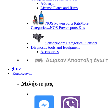
Λάστιχα
License Plates and Rims
NOS Powersports Kits
More
Categories...
NOS Powersports Kits
Sensors
More Categories...
Sensors
Diagnostic tools and Equipment
Accessories
EV
Επικοινωνία
Μιλήστε μας