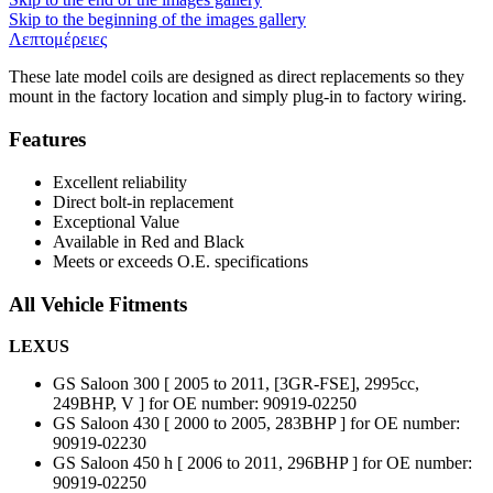
Skip to the beginning of the images gallery
Λεπτομέρειες
These late model coils are designed as direct replacements so they
mount in the factory location and simply plug-in to factory wiring.
Features
Excellent reliability
Direct bolt-in replacement
Exceptional Value
Available in Red and Black
Meets or exceeds O.E. specifications
All Vehicle Fitments
LEXUS
GS Saloon 300 [ 2005 to 2011, [3GR-FSE], 2995cc,
249BHP, V ] for OE number: 90919-02250
GS Saloon 430 [ 2000 to 2005, 283BHP ] for OE number:
90919-02230
GS Saloon 450 h [ 2006 to 2011, 296BHP ] for OE number:
90919-02250