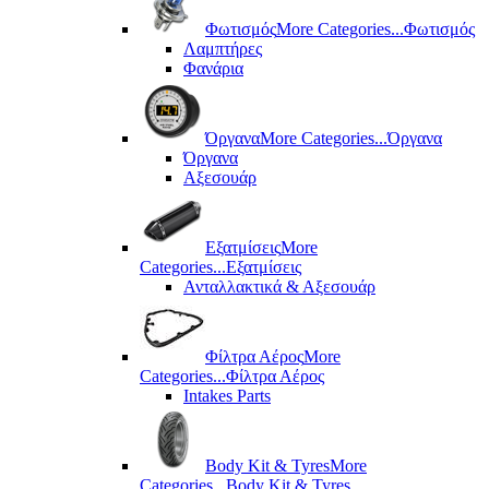
Φωτισμός
More Categories...
Φωτισμός
Λαμπτήρες
Φανάρια
Όργανα
More Categories...
Όργανα
Όργανα
Αξεσουάρ
Εξατμίσεις
More
Categories...
Εξατμίσεις
Ανταλλακτικά & Αξεσουάρ
Φίλτρα Αέρος
More
Categories...
Φίλτρα Αέρος
Intakes Parts
Body Kit & Tyres
More
Categories...
Body Kit & Tyres