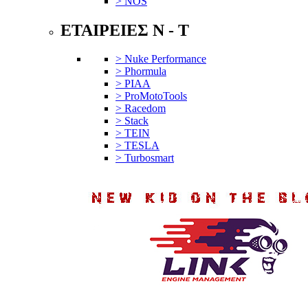
> NOS
ΕΤΑΙΡΕΙΕΣ N - T
> Nuke Performance
> Phormula
> PIAA
> ProMotoTools
> Racedom
> Stack
> TEIN
> TESLA
> Turbosmart