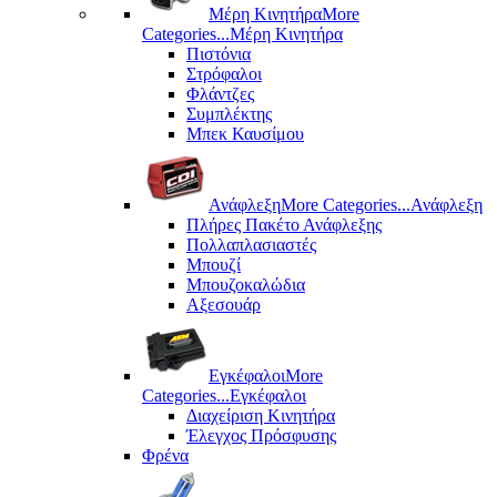
Μέρη Kινητήρα
More
Categories...
Μέρη Kινητήρα
Πιστόνια
Στρόφαλοι
Φλάντζες
Συμπλέκτης
Μπεκ Καυσίμου
Ανάφλεξη
More Categories...
Ανάφλεξη
Πλήρες Πακέτο Ανάφλεξης
Πολλαπλασιαστές
Μπουζί
Μπουζοκαλώδια
Αξεσουάρ
Εγκέφαλοι
More
Categories...
Εγκέφαλοι
Διαχείριση Κινητήρα
Έλεγχος Πρόσφυσης
Φρένα