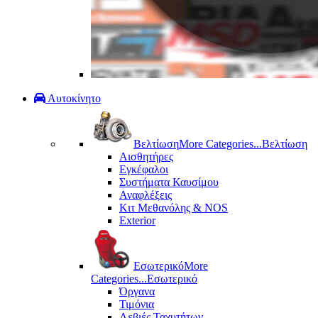
Αυτοκίνητο
Βελτίωση
More Categories...
Βελτίωση
Αισθητήρες
Εγκέφαλοι
Συστήματα Καυσίμου
Αναφλέξεις
Κιτ Μεθανόλης & ΝΟS
Exterior
Εσωτερικό
More
Categories...
Εσωτερικό
Όργανα
Τιμόνια
Λεβιές Ταχυτήτων