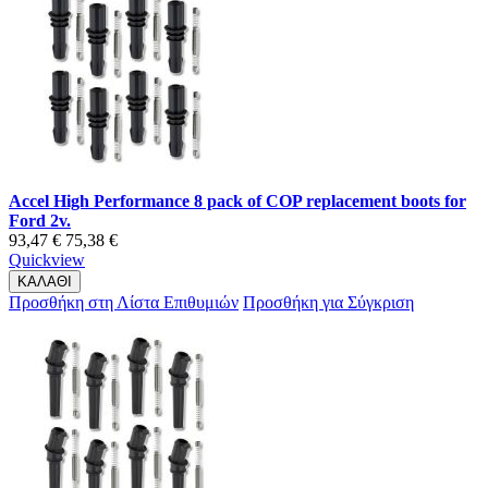
Accel High Performance 8 pack of COP replacement boots for
Ford 2v.
93,47 €
75,38 €
Quickview
ΚΑΛΑΘΙ
Προσθήκη στη Λίστα Επιθυμιών
Προσθήκη για Σύγκριση