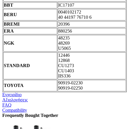
BBT
IC17107
0040102172
BERU
40 44197 76710 6
BREMI
20396
ERA
880256
48235
NGK
48269
U5065
12446
12868
STANDARD
CU1273
CU1403
IIS336
90919-02230
TOYOTA
90919-02250
Εγχειρίδιο
Αξιολογήσεις
FAQ
Compatibility
Frequently Bought Together