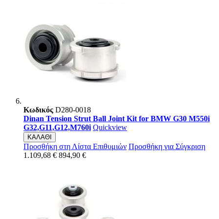
Κωδικός
D280-0018
Dinan Tension Strut Ball Joint Kit for BMW G30 M550i
G32,G11,G12,M760i
Quickview
ΚΑΛΑΘΙ
Προσθήκη στη Λίστα Επιθυμιών
Προσθήκη για Σύγκριση
1.109,68 €
894,90 €