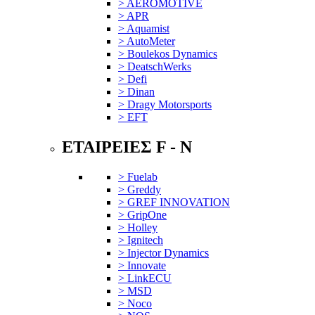
> AEROMOTIVE
> APR
> Aquamist
> AutoMeter
> Boulekos Dynamics
> DeatschWerks
> Defi
> Dinan
> Dragy Motorsports
> EFT
ΕΤΑΙΡΕΙΕΣ F - N
> Fuelab
> Greddy
> GREF INNOVATION
> GripOne
> Holley
> Ignitech
> Injector Dynamics
> Innovate
> LinkECU
> MSD
> Noco