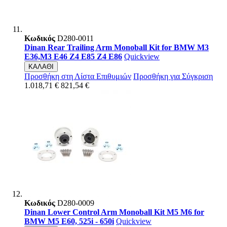
Κωδικός
D280-0011
Dinan Rear Trailing Arm Monoball Kit for BMW M3
E36,M3 E46 Z4 E85 Z4 E86
Quickview
ΚΑΛΑΘΙ
Προσθήκη στη Λίστα Επιθυμιών
Προσθήκη για Σύγκριση
1.018,71 €
821,54 €
Κωδικός
D280-0009
Dinan Lower Control Arm Monoball Kit M5 M6 for
BMW M5 E60, 525i - 650i
Quickview