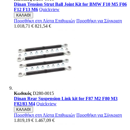
Dinan Tension Strut Ball Joint Kit for BMW F10 M5 F06
F12 F13 M6
Quickview
ΚΑΛΑΘΙ
Προσθήκη στη Λίστα Επιθυμιών
Προσθήκη για Σύγκριση
1.018,71 €
821,54 €
Κωδικός
D280-0015
Dinan Rear Suspension Link kit for F87 M2 F80 M3
F82/83 M4
Quickview
ΚΑΛΑΘΙ
Προσθήκη στη Λίστα Επιθυμιών
Προσθήκη για Σύγκριση
1.819,19 €
1.467,09 €