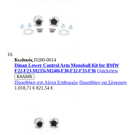
Κωδικός
D280-0014
Dinan Lower Control Arm Monoball Kit for BMW
F22,F23,M235i,M240i,F30,F32,F33,F36
Quickview
ΚΑΛΑΘΙ
Προσθήκη στη Λίστα Επιθυμιών
Προσθήκη για Σύγκριση
1.018,71 €
821,54 €