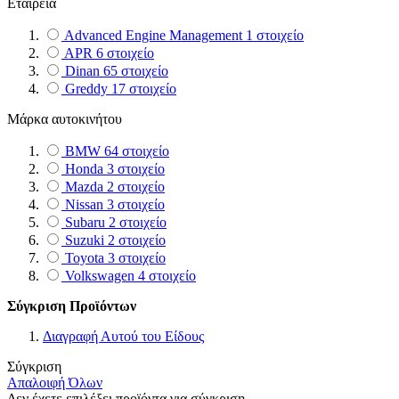
Εταιρεία
Advanced Engine Management
1
στοιχείο
APR
6
στοιχείο
Dinan
65
στοιχείο
Greddy
17
στοιχείο
Μάρκα αυτοκινήτου
BMW
64
στοιχείο
Honda
3
στοιχείο
Mazda
2
στοιχείο
Nissan
3
στοιχείο
Subaru
2
στοιχείο
Suzuki
2
στοιχείο
Toyota
3
στοιχείο
Volkswagen
4
στοιχείο
Σύγκριση Προϊόντων
Διαγραφή Αυτού του Είδους
Σύγκριση
Απαλοιφή Όλων
Δεν έχετε επιλέξει προϊόντα για σύγκριση.