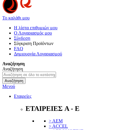
Το καλάθι μου
Η λίστα επιθυμιών μου
Ο Λογαριασμός μου
Σύνδεση
Σύγκριση Προϊόντων
FAQ
Δημιουργία Λογαριασμού
Αναζήτηση
Αναζήτηση
Αναζήτηση
Μενού
Εταιρείες
ΕΤΑΙΡΕΙΕΣ A - E
> AEM
> ACCEL