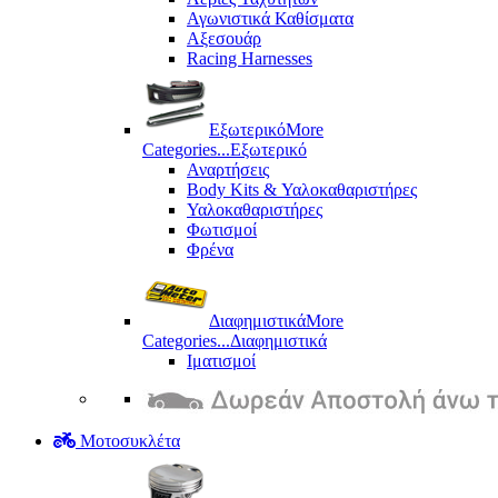
Αγωνιστικά Καθίσματα
Αξεσουάρ
Racing Harnesses
Εξωτερικό
More
Categories...
Εξωτερικό
Αναρτήσεις
Body Kits & Υαλοκαθαριστήρες
Υαλοκαθαριστήρες
Φωτισμοί
Φρένα
Διαφημιστικά
More
Categories...
Διαφημιστικά
Ιματισμοί
Μοτοσυκλέτα