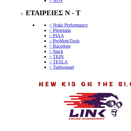
> NOS
ΕΤΑΙΡΕΙΕΣ N - T
> Nuke Performance
> Phormula
> PIAA
> ProMotoTools
> Racedom
> Stack
> TEIN
> TESLA
> Turbosmart