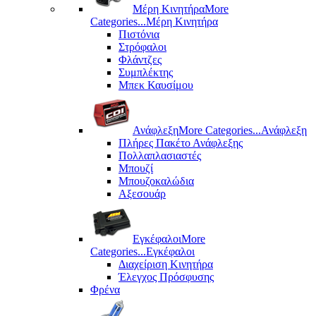
Μέρη Kινητήρα
More
Categories...
Μέρη Kινητήρα
Πιστόνια
Στρόφαλοι
Φλάντζες
Συμπλέκτης
Μπεκ Καυσίμου
Ανάφλεξη
More Categories...
Ανάφλεξη
Πλήρες Πακέτο Ανάφλεξης
Πολλαπλασιαστές
Μπουζί
Μπουζοκαλώδια
Αξεσουάρ
Εγκέφαλοι
More
Categories...
Εγκέφαλοι
Διαχείριση Κινητήρα
Έλεγχος Πρόσφυσης
Φρένα