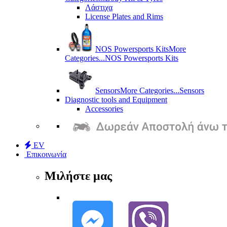
Λάστιχα
License Plates and Rims
NOS Powersports Kits
More
Categories...
NOS Powersports Kits
Sensors
More Categories...
Sensors
Diagnostic tools and Equipment
Accessories
EV
Επικοινωνία
Μιλήστε μας