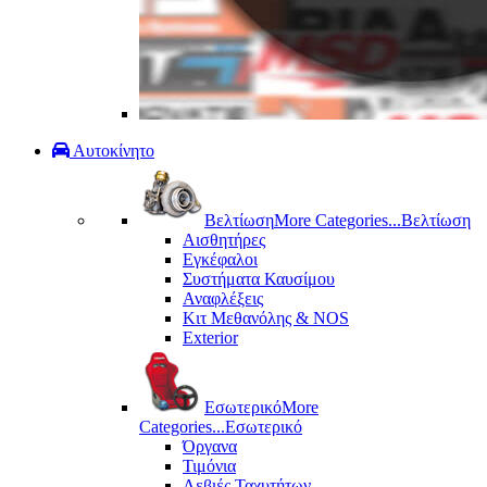
Αυτοκίνητο
Βελτίωση
More Categories...
Βελτίωση
Αισθητήρες
Εγκέφαλοι
Συστήματα Καυσίμου
Αναφλέξεις
Κιτ Μεθανόλης & ΝΟS
Exterior
Εσωτερικό
More
Categories...
Εσωτερικό
Όργανα
Τιμόνια
Λεβιές Ταχυτήτων