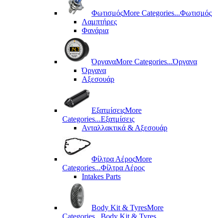
Φωτισμός
More Categories...
Φωτισμός
Λαμπτήρες
Φανάρια
Όργανα
More Categories...
Όργανα
Όργανα
Αξεσουάρ
Εξατμίσεις
More
Categories...
Εξατμίσεις
Ανταλλακτικά & Αξεσουάρ
Φίλτρα Αέρος
More
Categories...
Φίλτρα Αέρος
Intakes Parts
Body Kit & Tyres
More
Categories...
Body Kit & Tyres