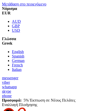
Μετάβαση στο περιεχόμενο
Νόμισμα
EUR
AUD
GBP
USD
Γλώσσα
Greek
English
Spanish
German
French
Italian
messenger
viber
whatsapp
skype
phone
Προσφορά:
5% Έκπτωση σε Νέους Πελάτες
Εναλλαγή Πλοήγησης