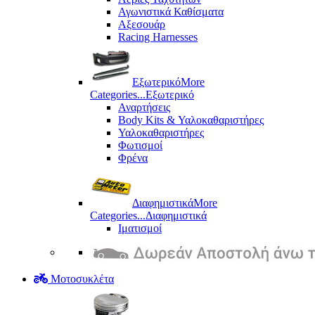
Αγωνιστικά Καθίσματα
Αξεσουάρ
Racing Harnesses
Εξωτερικό
More
Categories...
Εξωτερικό
Αναρτήσεις
Body Kits & Υαλοκαθαριστήρες
Υαλοκαθαριστήρες
Φωτισμοί
Φρένα
Διαφημιστικά
More
Categories...
Διαφημιστικά
Ιματισμοί
Μοτοσυκλέτα