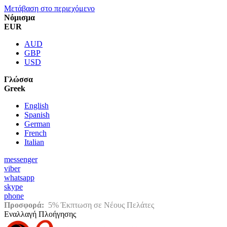
Μετάβαση στο περιεχόμενο
Νόμισμα
EUR
AUD
GBP
USD
Γλώσσα
Greek
English
Spanish
German
French
Italian
messenger
viber
whatsapp
skype
phone
Προσφορά:
5% Έκπτωση σε Νέους Πελάτες
Εναλλαγή Πλοήγησης