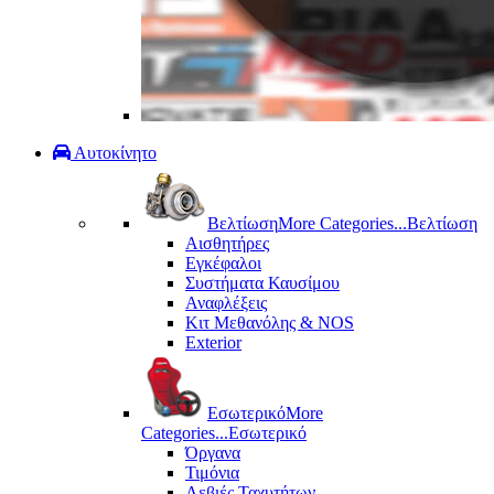
Αυτοκίνητο
Βελτίωση
More Categories...
Βελτίωση
Αισθητήρες
Εγκέφαλοι
Συστήματα Καυσίμου
Αναφλέξεις
Κιτ Μεθανόλης & ΝΟS
Exterior
Εσωτερικό
More
Categories...
Εσωτερικό
Όργανα
Τιμόνια
Λεβιές Ταχυτήτων