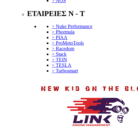
> NOS
ΕΤΑΙΡΕΙΕΣ N - T
> Nuke Performance
> Phormula
> PIAA
> ProMotoTools
> Racedom
> Stack
> TEIN
> TESLA
> Turbosmart