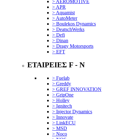
> AEROMOTIVE
> APR
> Aquamist
> AutoMeter
> Boulekos Dynamics
> DeatschWerks
> Defi
> Dinan
> Dragy Motorsports
> EFT
ΕΤΑΙΡΕΙΕΣ F - N
> Fuelab
> Greddy
> GREF INNOVATION
> GripOne
> Holley
> Ignitech
> Injector Dynamics
> Innovate
> LinkECU
> MSD
> Noco