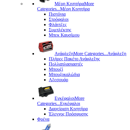
Μέρη Kινητήρα
More
Categories...
Μέρη Kινητήρα
Πιστόνια
Στρόφαλοι
Φλάντζες
Συμπλέκτης
Μπεκ Καυσίμου
Ανάφλεξη
More Categories...
Ανάφλεξη
Πλήρες Πακέτο Ανάφλεξης
Πολλαπλασιαστές
Μπουζί
Μπουζοκαλώδια
Αξεσουάρ
Εγκέφαλοι
More
Categories...
Εγκέφαλοι
Διαχείριση Κινητήρα
Έλεγχος Πρόσφυσης
Φρένα