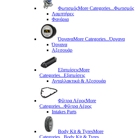
Φωτισμός
More Categories...
Φωτισμός
Λαμπτήρες
Φανάρια
Όργανα
More Categories...
Όργανα
Όργανα
Αξεσουάρ
Εξατμίσεις
More
Categories...
Εξατμίσεις
Ανταλλακτικά & Αξεσουάρ
Φίλτρα Αέρος
More
Categories...
Φίλτρα Αέρος
Intakes Parts
Body Kit & Tyres
More
Categories...
Body Kit & Tyres