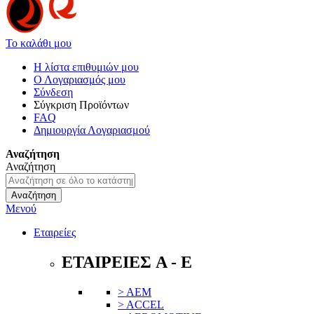
Το καλάθι μου
Η λίστα επιθυμιών μου
Ο Λογαριασμός μου
Σύνδεση
Σύγκριση Προϊόντων
FAQ
Δημιουργία Λογαριασμού
Αναζήτηση
Αναζήτηση
Αναζήτηση
Μενού
Εταιρείες
ΕΤΑΙΡΕΙΕΣ A - E
> AEM
> ACCEL