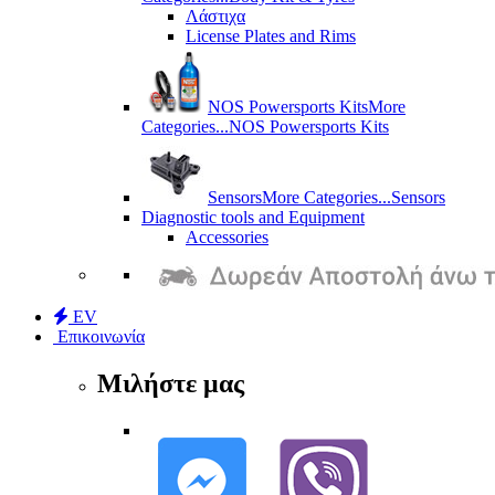
Λάστιχα
License Plates and Rims
NOS Powersports Kits
More
Categories...
NOS Powersports Kits
Sensors
More Categories...
Sensors
Diagnostic tools and Equipment
Accessories
EV
Επικοινωνία
Μιλήστε μας