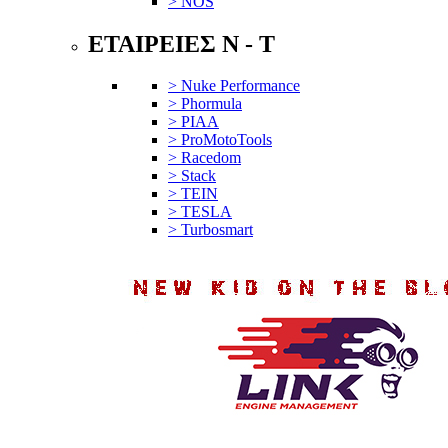
> NOS
ΕΤΑΙΡΕΙΕΣ N - T
> Nuke Performance
> Phormula
> PIAA
> ProMotoTools
> Racedom
> Stack
> TEIN
> TESLA
> Turbosmart