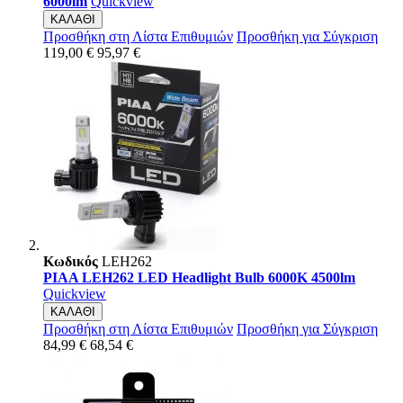
6000lm
Quickview
ΚΑΛΑΘΙ
Προσθήκη στη Λίστα Επιθυμιών
Προσθήκη για Σύγκριση
119,00 €
95,97 €
Κωδικός
LEH262
PIAA LEH262 LED Headlight Bulb 6000K 4500lm
Quickview
ΚΑΛΑΘΙ
Προσθήκη στη Λίστα Επιθυμιών
Προσθήκη για Σύγκριση
84,99 €
68,54 €