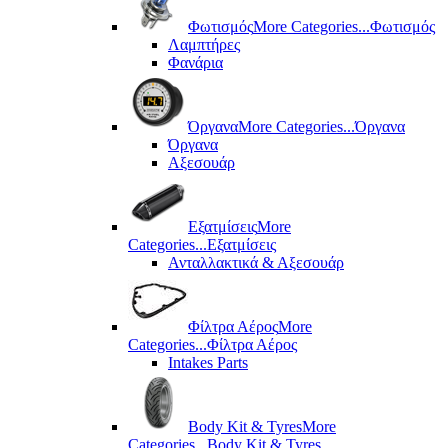
Φωτισμός
More Categories...
Φωτισμός
Λαμπτήρες
Φανάρια
Όργανα
More Categories...
Όργανα
Όργανα
Αξεσουάρ
Εξατμίσεις
More
Categories...
Εξατμίσεις
Ανταλλακτικά & Αξεσουάρ
Φίλτρα Αέρος
More
Categories...
Φίλτρα Αέρος
Intakes Parts
Body Kit & Tyres
More
Categories...
Body Kit & Tyres