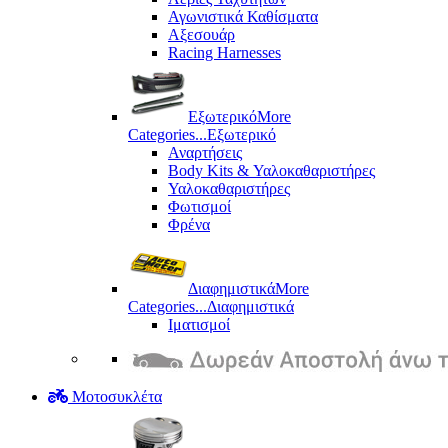
Αγωνιστικά Καθίσματα
Αξεσουάρ
Racing Harnesses
Εξωτερικό
More
Categories...
Εξωτερικό
Αναρτήσεις
Body Kits & Υαλοκαθαριστήρες
Υαλοκαθαριστήρες
Φωτισμοί
Φρένα
Διαφημιστικά
More
Categories...
Διαφημιστικά
Ιματισμοί
Μοτοσυκλέτα