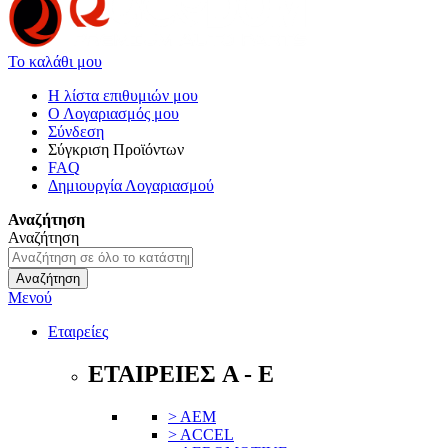
Το καλάθι μου
Η λίστα επιθυμιών μου
Ο Λογαριασμός μου
Σύνδεση
Σύγκριση Προϊόντων
FAQ
Δημιουργία Λογαριασμού
Αναζήτηση
Αναζήτηση
Αναζήτηση
Μενού
Εταιρείες
ΕΤΑΙΡΕΙΕΣ A - E
> AEM
> ACCEL