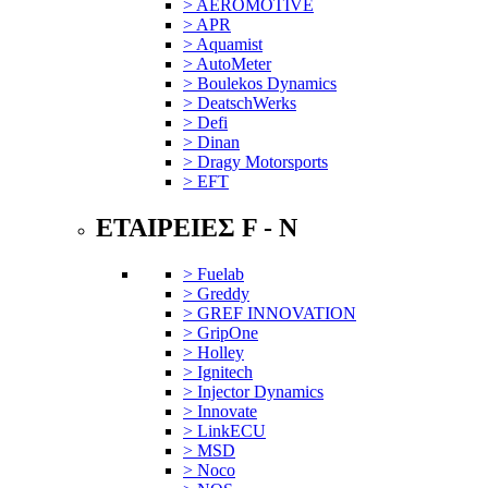
> AEROMOTIVE
> APR
> Aquamist
> AutoMeter
> Boulekos Dynamics
> DeatschWerks
> Defi
> Dinan
> Dragy Motorsports
> EFT
ΕΤΑΙΡΕΙΕΣ F - N
> Fuelab
> Greddy
> GREF INNOVATION
> GripOne
> Holley
> Ignitech
> Injector Dynamics
> Innovate
> LinkECU
> MSD
> Noco