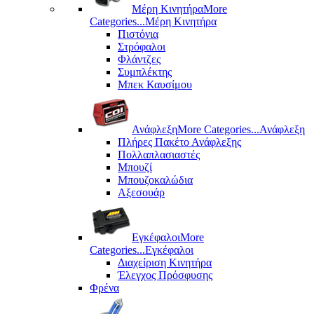
Μέρη Kινητήρα
More
Categories...
Μέρη Kινητήρα
Πιστόνια
Στρόφαλοι
Φλάντζες
Συμπλέκτης
Μπεκ Καυσίμου
Ανάφλεξη
More Categories...
Ανάφλεξη
Πλήρες Πακέτο Ανάφλεξης
Πολλαπλασιαστές
Μπουζί
Μπουζοκαλώδια
Αξεσουάρ
Εγκέφαλοι
More
Categories...
Εγκέφαλοι
Διαχείριση Κινητήρα
Έλεγχος Πρόσφυσης
Φρένα