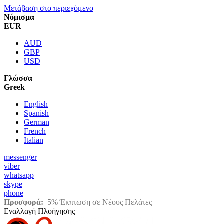
Μετάβαση στο περιεχόμενο
Νόμισμα
EUR
AUD
GBP
USD
Γλώσσα
Greek
English
Spanish
German
French
Italian
messenger
viber
whatsapp
skype
phone
Προσφορά:
5% Έκπτωση σε Νέους Πελάτες
Εναλλαγή Πλοήγησης