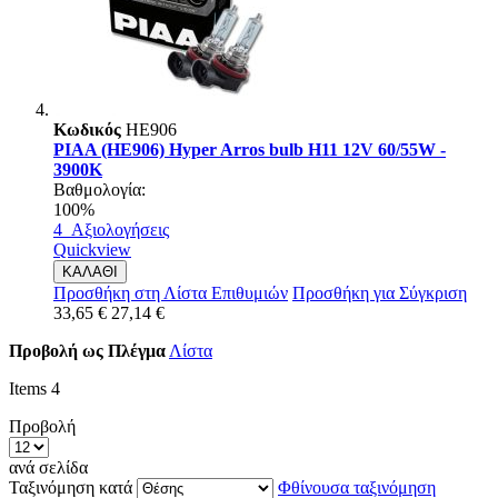
Κωδικός
HE906
PIAA (HE906) Hyper Arros bulb H11 12V 60/55W -
3900K
Βαθμολογία:
100%
4
Αξιολογήσεις
Quickview
ΚΑΛΑΘΙ
Προσθήκη στη Λίστα Επιθυμιών
Προσθήκη για Σύγκριση
33,65 €
27,14 €
Προβολή ως
Πλέγμα
Λίστα
Items
4
Προβολή
ανά σελίδα
Ταξινόμηση κατά
Φθίνουσα ταξινόμηση