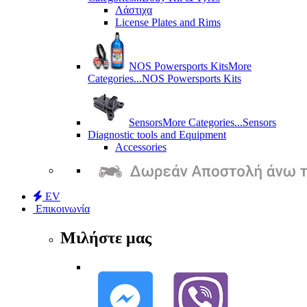
Λάστιχα
License Plates and Rims
NOS Powersports Kits
More
Categories...
NOS Powersports Kits
Sensors
More Categories...
Sensors
Diagnostic tools and Equipment
Accessories
EV
Επικοινωνία
Μιλήστε μας