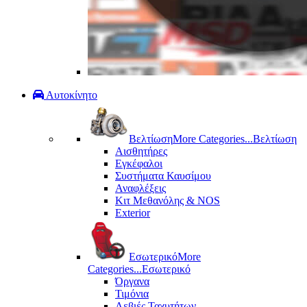
Αυτοκίνητο
Βελτίωση
More Categories...
Βελτίωση
Αισθητήρες
Εγκέφαλοι
Συστήματα Καυσίμου
Αναφλέξεις
Κιτ Μεθανόλης & ΝΟS
Exterior
Εσωτερικό
More
Categories...
Εσωτερικό
Όργανα
Τιμόνια
Λεβιές Ταχυτήτων