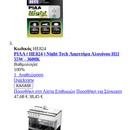
Κωδικός
HE824
PIAA ( HE824 ) Night Tech Λαμπτήρα Αλογόνου H11
55W - 3600K
Βαθμολογία:
100%
1
Αναθεώρηση
Quickview
ΚΑΛΑΘΙ
Προσθήκη στη Λίστα Επιθυμιών
Προσθήκη για Σύγκριση
47,68 €
38,45 €