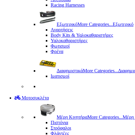
Racing Harnesses
Εξωτερικό
More Categories...
Εξωτερικό
Αναρτήσεις
Body Kits & Υαλοκαθαριστήρες
Υαλοκαθαριστήρες
Φωτισμοί
Φρένα
Διαφημιστικά
More Categories...
Διαφημι
Ιματισμοί
Μοτοσυκλέτα
Μέρη Kινητήρα
More Categories...
Μέρη 
Πιστόνια
Στρόφαλοι
Φλάντζες