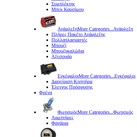
Συμπλέκτης
Μπεκ Καυσίμου
Ανάφλεξη
More Categories...
Ανάφλεξη
Πλήρες Πακέτο Ανάφλεξης
Πολλαπλασιαστές
Μπουζί
Μπουζοκαλώδια
Αξεσουάρ
Εγκέφαλοι
More Categories...
Εγκέφαλοι
Διαχείριση Κινητήρα
Έλεγχος Πρόσφυσης
Φρένα
Φωτισμός
More Categories...
Φωτισμός
Λαμπτήρες
Φανάρια