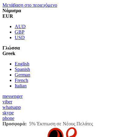
Μετάβαση στο περιεχόμενο
Νόμισμα
EUR
AUD
GBP
USD
Γλώσσα
Greek
English
Spanish
German
French
Italian
messenger
viber
whatsapp
skype
phone
Προσφορά:
5% Έκπτωση σε Νέους Πελάτες