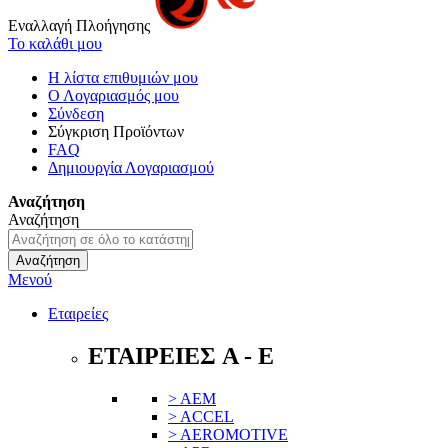
Εναλλαγή Πλοήγησης
Το καλάθι μου
Η λίστα επιθυμιών μου
Ο Λογαριασμός μου
Σύνδεση
Σύγκριση Προϊόντων
FAQ
Δημιουργία Λογαριασμού
Αναζήτηση
Αναζήτηση
Αναζήτηση
Μενού
Εταιρείες
ΕΤΑΙΡΕΙΕΣ A - E
> AEM
> ACCEL
> AEROMOTIVE