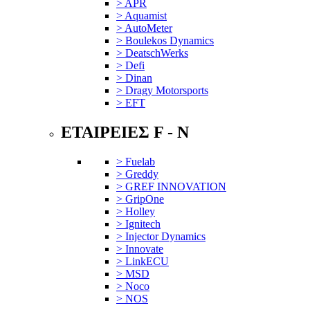
> APR
> Aquamist
> AutoMeter
> Boulekos Dynamics
> DeatschWerks
> Defi
> Dinan
> Dragy Motorsports
> EFT
ΕΤΑΙΡΕΙΕΣ F - N
> Fuelab
> Greddy
> GREF INNOVATION
> GripOne
> Holley
> Ignitech
> Injector Dynamics
> Innovate
> LinkECU
> MSD
> Noco
> NOS