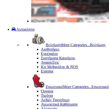
Αυτοκίνητο
Βελτίωση
More Categories...
Βελτίωση
Αισθητήρες
Εγκέφαλοι
Συστήματα Καυσίμου
Αναφλέξεις
Κιτ Μεθανόλης & ΝΟS
Exterior
Εσωτερικό
More Categories...
Εσωτερικό
Όργανα
Τιμόνια
Λεβιές Ταχυτήτων
Αγωνιστικά Καθίσματα
Αξεσουάρ