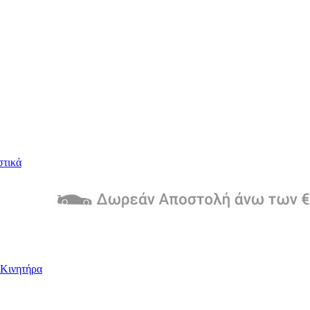
στικά
Kινητήρα