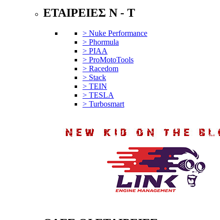
ΕΤΑΙΡΕΙΕΣ N - T
> Nuke Performance
> Phormula
> PIAA
> ProMotoTools
> Racedom
> Stack
> TEIN
> TESLA
> Turbosmart