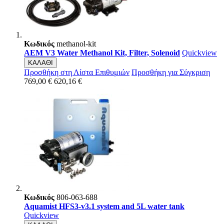
Κωδικός
methanol-kit
AEM V3 Water Methanol Kit, Filter, Solenoid
Quickview
ΚΑΛΑΘΙ
Προσθήκη στη Λίστα Επιθυμιών
Προσθήκη για Σύγκριση
769,00 €
620,16 €
Κωδικός
806-063-688
Aquamist HFS3-v3.1 system and 5L water tank
Quickview