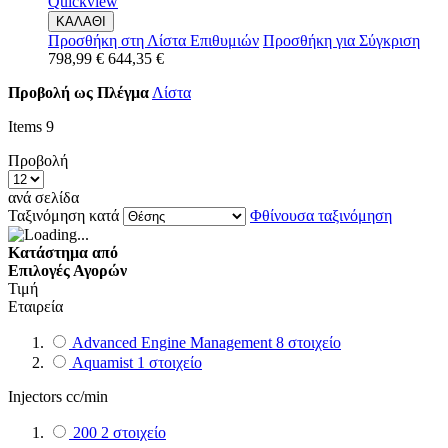
Quickview
ΚΑΛΑΘΙ
Προσθήκη στη Λίστα Επιθυμιών
Προσθήκη για Σύγκριση
798,99 €
644,35 €
Προβολή ως
Πλέγμα
Λίστα
Items
9
Προβολή
ανά σελίδα
Ταξινόμηση κατά
Φθίνουσα ταξινόμηση
Κατάστημα από
Επιλογές Αγορών
Τιμή
Εταιρεία
Advanced Engine Management
8
στοιχείο
Aquamist
1
στοιχείο
Injectors cc/min
200
2
στοιχείο