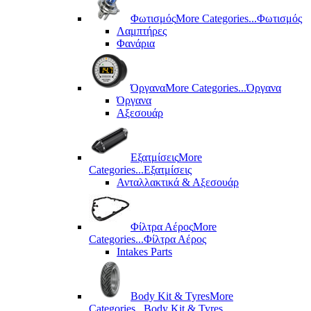
Φωτισμός
More Categories...
Φωτισμός
Λαμπτήρες
Φανάρια
Όργανα
More Categories...
Όργανα
Όργανα
Αξεσουάρ
Εξατμίσεις
More
Categories...
Εξατμίσεις
Ανταλλακτικά & Αξεσουάρ
Φίλτρα Αέρος
More
Categories...
Φίλτρα Αέρος
Intakes Parts
Body Kit & Tyres
More
Categories...
Body Kit & Tyres