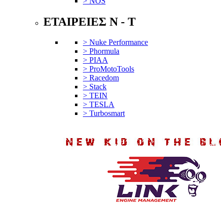
> NOS
ΕΤΑΙΡΕΙΕΣ N - T
> Nuke Performance
> Phormula
> PIAA
> ProMotoTools
> Racedom
> Stack
> TEIN
> TESLA
> Turbosmart