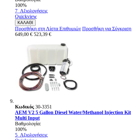
100%
7
Αξιολογήσεις
Quickview
ΚΑΛΑΘΙ
Προσθήκη στη Λίστα Επιθυμιών
Προσθήκη για Σύγκριση
649,00 €
523,39 €
Κωδικός
30-3351
AEM V2 5 Gallon Diesel Water/Methanol Injection Kit
Multi Input
Βαθμολογία:
100%
5
Αξιολογήσεις