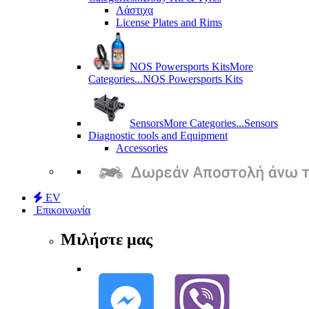
Λάστιχα
License Plates and Rims
NOS Powersports Kits
More
Categories...
NOS Powersports Kits
Sensors
More Categories...
Sensors
Diagnostic tools and Equipment
Accessories
EV
Επικοινωνία
Μιλήστε μας