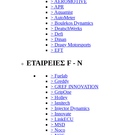
> AEROMOTIVE
> APR
> Aquamist
> AutoMeter
> Boulekos Dynamics
> DeatschWerks
> Defi
> Dinan
> Dragy Motorsports
> EFT
ΕΤΑΙΡΕΙΕΣ F - N
> Fuelab
> Greddy
> GREF INNOVATION
> GripOne
> Holley
> Ignitech
> Injector Dynamics
> Innovate
> LinkECU
> MSD
> Noco