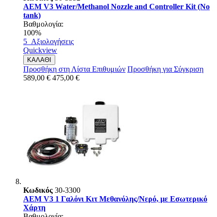
AEM V3 Water/Methanol Nozzle and Controller Kit (No
tank)
Βαθμολογία:
100%
5
Αξιολογήσεις
Quickview
ΚΑΛΑΘΙ
Προσθήκη στη Λίστα Επιθυμιών
Προσθήκη για Σύγκριση
589,00 €
475,00 €
Κωδικός
30-3300
AEM V3 1 Γαλόνι Κιτ Μεθανόλης/Νερό, με Εσωτερικό
Χάρτη
Βαθμολογία: