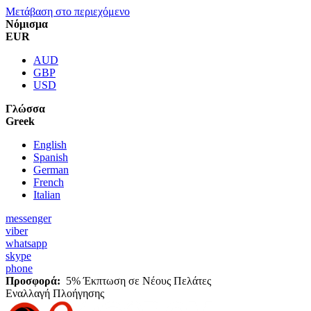
Μετάβαση στο περιεχόμενο
Νόμισμα
EUR
AUD
GBP
USD
Γλώσσα
Greek
English
Spanish
German
French
Italian
messenger
viber
whatsapp
skype
phone
Προσφορά:
5% Έκπτωση σε Νέους Πελάτες
Εναλλαγή Πλοήγησης