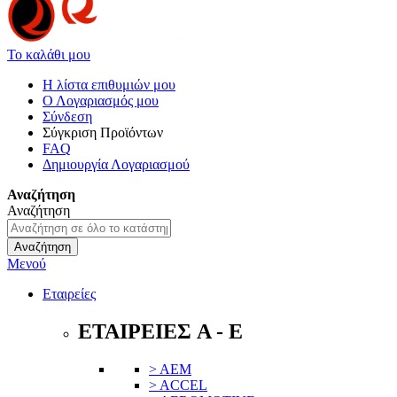
Το καλάθι μου
Η λίστα επιθυμιών μου
Ο Λογαριασμός μου
Σύνδεση
Σύγκριση Προϊόντων
FAQ
Δημιουργία Λογαριασμού
Αναζήτηση
Αναζήτηση
Αναζήτηση
Μενού
Εταιρείες
ΕΤΑΙΡΕΙΕΣ A - E
> AEM
> ACCEL