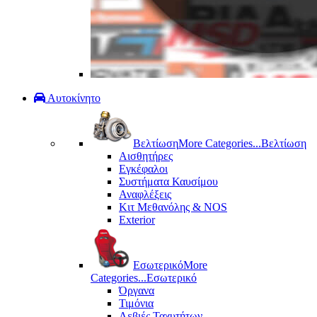
Αυτοκίνητο
Βελτίωση
More Categories...
Βελτίωση
Αισθητήρες
Εγκέφαλοι
Συστήματα Καυσίμου
Αναφλέξεις
Κιτ Μεθανόλης & ΝΟS
Exterior
Εσωτερικό
More
Categories...
Εσωτερικό
Όργανα
Τιμόνια
Λεβιές Ταχυτήτων