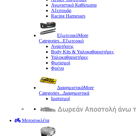
Αγωνιστικά Καθίσματα
Αξεσουάρ
Racing Harnesses
Εξωτερικό
More
Categories...
Εξωτερικό
Αναρτήσεις
Body Kits & Υαλοκαθαριστήρες
Υαλοκαθαριστήρες
Φωτισμοί
Φρένα
Διαφημιστικά
More
Categories...
Διαφημιστικά
Ιματισμοί
Μοτοσυκλέτα