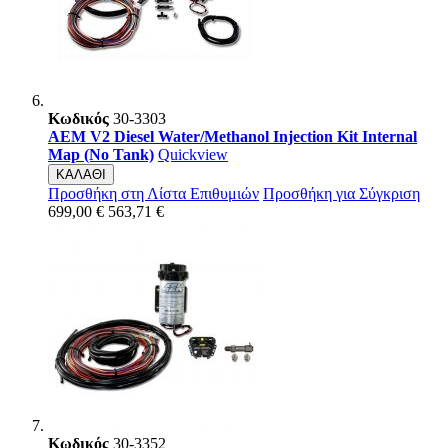
Κωδικός
30-3303
AEM V2 Diesel Water/Methanol Injection Kit Internal
Map (No Tank)
Quickview
ΚΑΛΑΘΙ
Προσθήκη στη Λίστα Επιθυμιών
Προσθήκη για Σύγκριση
699,00 €
563,71 €
Κωδικός
30-3352