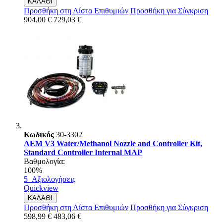
ΚΑΛΑΘΙ
Προσθήκη στη Λίστα Επιθυμιών
Προσθήκη για Σύγκριση
904,00 €
729,03 €
Κωδικός
30-3302
AEM V3 Water/Methanol Nozzle and Controller Kit,
Standard Controller Internal MAP
Βαθμολογία:
100%
5
Αξιολογήσεις
Quickview
ΚΑΛΑΘΙ
Προσθήκη στη Λίστα Επιθυμιών
Προσθήκη για Σύγκριση
598,99 €
483,06 €