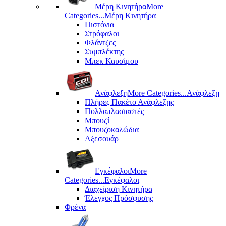
Μέρη Kινητήρα
More
Categories...
Μέρη Kινητήρα
Πιστόνια
Στρόφαλοι
Φλάντζες
Συμπλέκτης
Μπεκ Καυσίμου
Ανάφλεξη
More Categories...
Ανάφλεξη
Πλήρες Πακέτο Ανάφλεξης
Πολλαπλασιαστές
Μπουζί
Μπουζοκαλώδια
Αξεσουάρ
Εγκέφαλοι
More
Categories...
Εγκέφαλοι
Διαχείριση Κινητήρα
Έλεγχος Πρόσφυσης
Φρένα