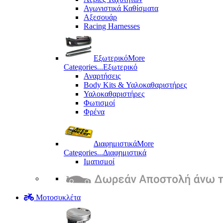
Αγωνιστικά Καθίσματα
Αξεσουάρ
Racing Harnesses
Εξωτερικό
More
Categories...
Εξωτερικό
Αναρτήσεις
Body Kits & Υαλοκαθαριστήρες
Υαλοκαθαριστήρες
Φωτισμοί
Φρένα
Διαφημιστικά
More
Categories...
Διαφημιστικά
Ιματισμοί
Μοτοσυκλέτα