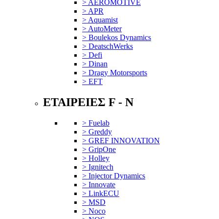
> AEROMOTIVE
> APR
> Aquamist
> AutoMeter
> Boulekos Dynamics
> DeatschWerks
> Defi
> Dinan
> Dragy Motorsports
> EFT
ΕΤΑΙΡΕΙΕΣ F - N
> Fuelab
> Greddy
> GREF INNOVATION
> GripOne
> Holley
> Ignitech
> Injector Dynamics
> Innovate
> LinkECU
> MSD
> Noco