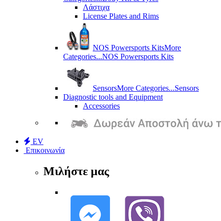
Λάστιχα
License Plates and Rims
NOS Powersports Kits
More
Categories...
NOS Powersports Kits
Sensors
More Categories...
Sensors
Diagnostic tools and Equipment
Accessories
EV
Επικοινωνία
Μιλήστε μας