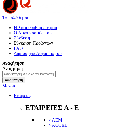
Το καλάθι μου
Η λίστα επιθυμιών μου
Ο Λογαριασμός μου
Σύνδεση
Σύγκριση Προϊόντων
FAQ
Δημιουργία Λογαριασμού
Αναζήτηση
Αναζήτηση
Αναζήτηση
Μενού
Εταιρείες
ΕΤΑΙΡΕΙΕΣ A - E
> AEM
> ACCEL