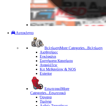
Αυτοκίνητο
Βελτίωση
More Categories...
Βελτίωση
Αισθητήρες
Εγκέφαλοι
Συστήματα Καυσίμου
Αναφλέξεις
Κιτ Μεθανόλης & ΝΟS
Exterior
Εσωτερικό
More
Categories...
Εσωτερικό
Όργανα
Τιμόνια
Λεβιές Ταχυτήτων