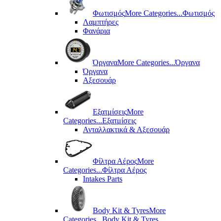
Φωτισμός
More Categories...
Φωτισμός
Λαμπτήρες
Φανάρια
Όργανα
More Categories...
Όργανα
Όργανα
Αξεσουάρ
Εξατμίσεις
More
Categories...
Εξατμίσεις
Ανταλλακτικά & Αξεσουάρ
Φίλτρα Αέρος
More
Categories...
Φίλτρα Αέρος
Intakes Parts
Body Kit & Tyres
More
Categories...
Body Kit & Tyres