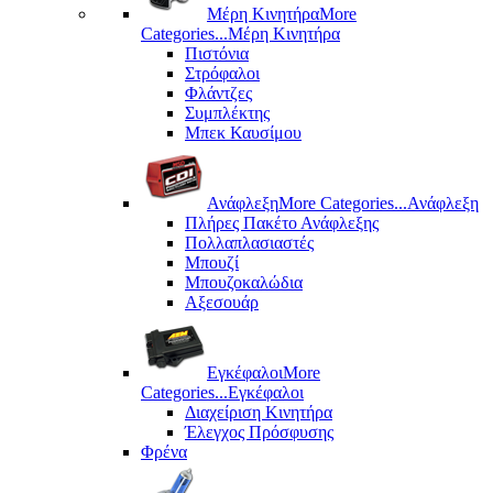
Μέρη Kινητήρα
More
Categories...
Μέρη Kινητήρα
Πιστόνια
Στρόφαλοι
Φλάντζες
Συμπλέκτης
Μπεκ Καυσίμου
Ανάφλεξη
More Categories...
Ανάφλεξη
Πλήρες Πακέτο Ανάφλεξης
Πολλαπλασιαστές
Μπουζί
Μπουζοκαλώδια
Αξεσουάρ
Εγκέφαλοι
More
Categories...
Εγκέφαλοι
Διαχείριση Κινητήρα
Έλεγχος Πρόσφυσης
Φρένα