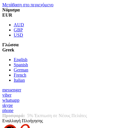
Μετάβαση στο περιεχόμενο
Νόμισμα
EUR
AUD
GBP
USD
Γλώσσα
Greek
English
Spanish
German
French
Italian
messenger
viber
whatsapp
skype
phone
Προσφορά:
5% Έκπτωση σε Νέους Πελάτες
Εναλλαγή Πλοήγησης