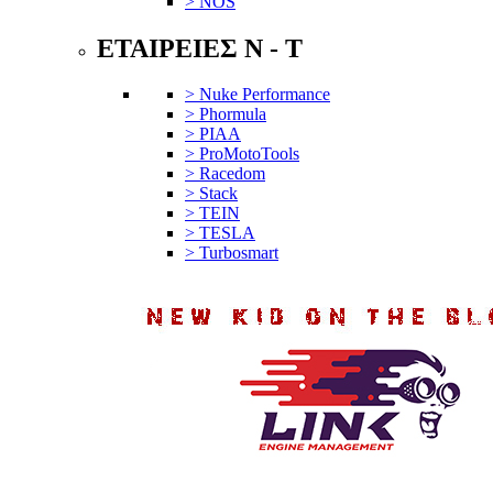
> NOS
ΕΤΑΙΡΕΙΕΣ N - T
> Nuke Performance
> Phormula
> PIAA
> ProMotoTools
> Racedom
> Stack
> TEIN
> TESLA
> Turbosmart