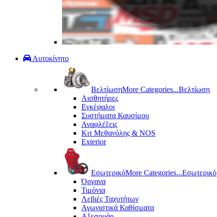
Αυτοκίνητο
Βελτίωση
More Categories...
Βελτίωση
Αισθητήρες
Εγκέφαλοι
Συστήματα Καυσίμου
Αναφλέξεις
Κιτ Μεθανόλης & ΝΟS
Exterior
Εσωτερικό
More Categories...
Εσωτερικό
Όργανα
Τιμόνια
Λεβιές Ταχυτήτων
Αγωνιστικά Καθίσματα
Αξεσουάρ