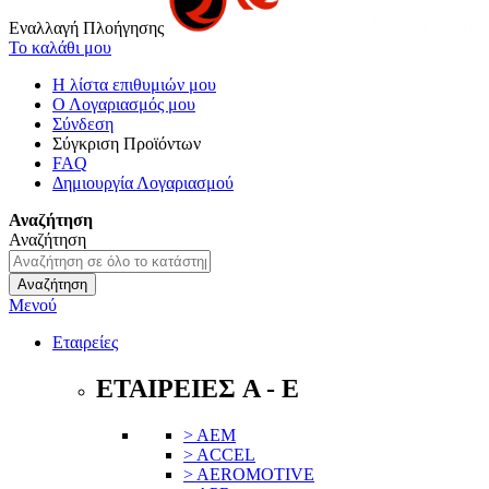
Εναλλαγή Πλοήγησης
Το καλάθι μου
Η λίστα επιθυμιών μου
Ο Λογαριασμός μου
Σύνδεση
Σύγκριση Προϊόντων
FAQ
Δημιουργία Λογαριασμού
Αναζήτηση
Αναζήτηση
Αναζήτηση
Μενού
Εταιρείες
ΕΤΑΙΡΕΙΕΣ A - E
> AEM
> ACCEL
> AEROMOTIVE