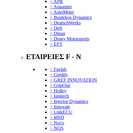
> APR
> Aquamist
> AutoMeter
> Boulekos Dynamics
> DeatschWerks
> Defi
> Dinan
> Dragy Motorsports
> EFT
ΕΤΑΙΡΕΙΕΣ F - N
> Fuelab
> Greddy
> GREF INNOVATION
> GripOne
> Holley
> Ignitech
> Injector Dynamics
> Innovate
> LinkECU
> MSD
> Noco
> NOS