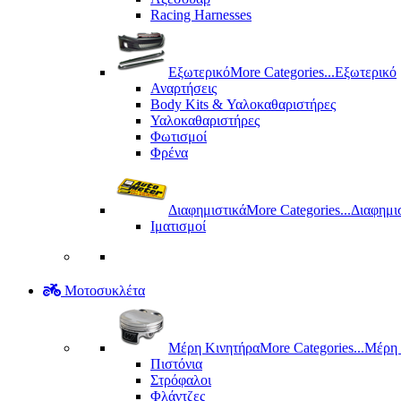
Racing Harnesses
Εξωτερικό
More Categories...
Εξωτερικό
Αναρτήσεις
Body Kits & Υαλοκαθαριστήρες
Υαλοκαθαριστήρες
Φωτισμοί
Φρένα
Διαφημιστικά
More Categories...
Διαφημι
Ιματισμοί
Μοτοσυκλέτα
Μέρη Kινητήρα
More Categories...
Μέρη 
Πιστόνια
Στρόφαλοι
Φλάντζες