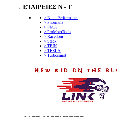
ΕΤΑΙΡΕΙΕΣ N - T
> Nuke Performance
> Phormula
> PIAA
> ProMotoTools
> Racedom
> Stack
> TEIN
> TESLA
> Turbosmart