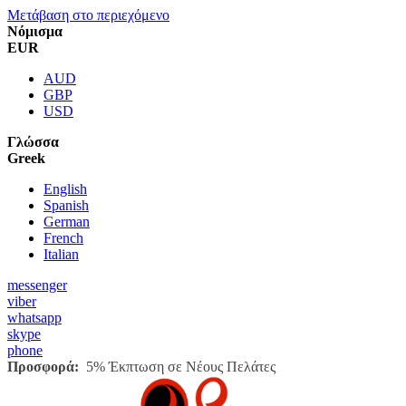
Μετάβαση στο περιεχόμενο
Νόμισμα
EUR
AUD
GBP
USD
Γλώσσα
Greek
English
Spanish
German
French
Italian
messenger
viber
whatsapp
skype
phone
Προσφορά:
5% Έκπτωση σε Νέους Πελάτες