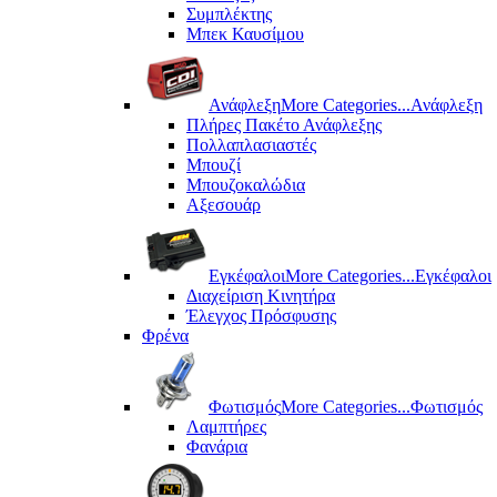
Συμπλέκτης
Μπεκ Καυσίμου
Ανάφλεξη
More Categories...
Ανάφλεξη
Πλήρες Πακέτο Ανάφλεξης
Πολλαπλασιαστές
Μπουζί
Μπουζοκαλώδια
Αξεσουάρ
Εγκέφαλοι
More Categories...
Εγκέφαλοι
Διαχείριση Κινητήρα
Έλεγχος Πρόσφυσης
Φρένα
Φωτισμός
More Categories...
Φωτισμός
Λαμπτήρες
Φανάρια