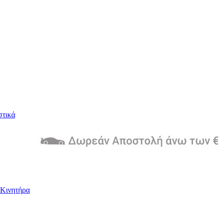
στικά
Kινητήρα