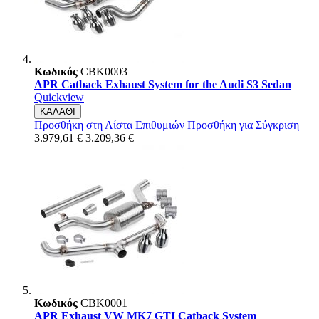
Κωδικός
CBK0003
APR Catback Exhaust System for the Audi S3 Sedan
Quickview
ΚΑΛΑΘΙ
Προσθήκη στη Λίστα Επιθυμιών
Προσθήκη για Σύγκριση
3.979,61 €
3.209,36 €
Κωδικός
CBK0001
APR Exhaust VW MK7 GTI Catback System