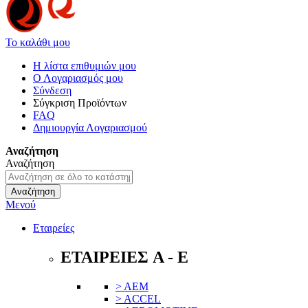
Το καλάθι μου
Η λίστα επιθυμιών μου
Ο Λογαριασμός μου
Σύνδεση
Σύγκριση Προϊόντων
FAQ
Δημιουργία Λογαριασμού
Αναζήτηση
Αναζήτηση
Αναζήτηση
Μενού
Εταιρείες
ΕΤΑΙΡΕΙΕΣ A - E
> AEM
> ACCEL