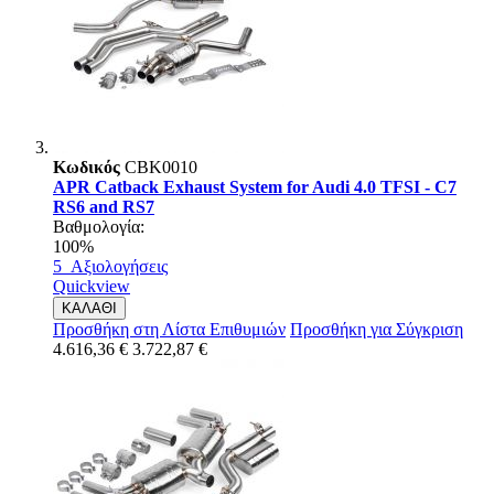
Κωδικός
CBK0010
APR Catback Exhaust System for Audi 4.0 TFSI - C7
RS6 and RS7
Βαθμολογία:
100%
5
Αξιολογήσεις
Quickview
ΚΑΛΑΘΙ
Προσθήκη στη Λίστα Επιθυμιών
Προσθήκη για Σύγκριση
4.616,36 €
3.722,87 €