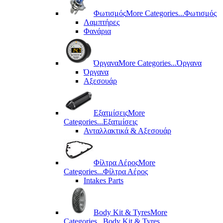
Φωτισμός
More Categories...
Φωτισμός
Λαμπτήρες
Φανάρια
Όργανα
More Categories...
Όργανα
Όργανα
Αξεσουάρ
Εξατμίσεις
More
Categories...
Εξατμίσεις
Ανταλλακτικά & Αξεσουάρ
Φίλτρα Αέρος
More
Categories...
Φίλτρα Αέρος
Intakes Parts
Body Kit & Tyres
More
Categories...
Body Kit & Tyres