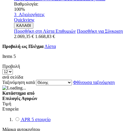
Βαθμολογία:
100%
3
Αξιολογήσεις
Quickview
ΚΑΛΑΘΙ
Προσθήκη στη Λίστα Επιθυμιών
Προσθήκη για Σύγκριση
2.069,35 €
1.668,83 €
Προβολή ως
Πλέγμα
Λίστα
Items
5
Προβολή
ανά σελίδα
Ταξινόμηση κατά
Φθίνουσα ταξινόμηση
Κατάστημα από
Επιλογές Αγορών
Τιμή
Εταιρεία
APR
5
στοιχείο
Μάρκα αυτοκινήτου