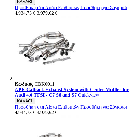
ΚΑΛΑΘΙ
Προσθήκη στη Λίστα Επιθυμιών
Προσθήκη για Σύγκριση
4.934,73 €
3.979,62 €
Κωδικός
CBK0011
APR Catback Exhaust System with Center Muffler for
Audi 4.0 TFSI - C7 S6 and S7
Quickview
ΚΑΛΑΘΙ
Προσθήκη στη Λίστα Επιθυμιών
Προσθήκη για Σύγκριση
4.934,73 €
3.979,62 €