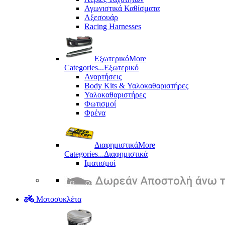
Αγωνιστικά Καθίσματα
Αξεσουάρ
Racing Harnesses
Εξωτερικό
More
Categories...
Εξωτερικό
Αναρτήσεις
Body Kits & Υαλοκαθαριστήρες
Υαλοκαθαριστήρες
Φωτισμοί
Φρένα
Διαφημιστικά
More
Categories...
Διαφημιστικά
Ιματισμοί
Μοτοσυκλέτα