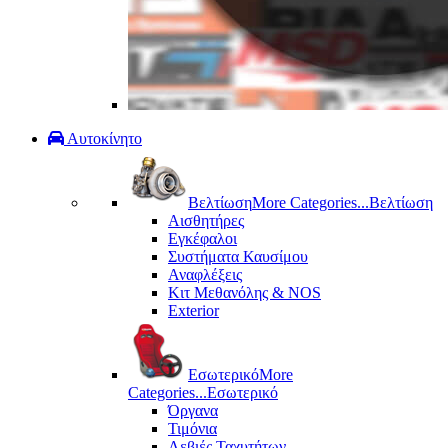
Αυτοκίνητο
Βελτίωση
More Categories...
Βελτίωση
Αισθητήρες
Εγκέφαλοι
Συστήματα Καυσίμου
Αναφλέξεις
Κιτ Μεθανόλης & ΝΟS
Exterior
Εσωτερικό
More
Categories...
Εσωτερικό
Όργανα
Τιμόνια
Λεβιές Ταχυτήτων