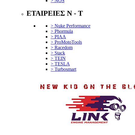
> NOS
ΕΤΑΙΡΕΙΕΣ N - T
> Nuke Performance
> Phormula
> PIAA
> ProMotoTools
> Racedom
> Stack
> TEIN
> TESLA
> Turbosmart