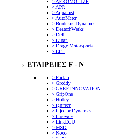
> AEROMOTIVE
> APR
> Aquamist
> AutoMeter
> Boulekos Dynamics
> DeatschWerks
> Defi
> Dinan
> Dragy Motorsports
> EFT
ΕΤΑΙΡΕΙΕΣ F - N
> Fuelab
> Greddy
> GREF INNOVATION
> GripOne
> Holley
> Ignitech
> Injector Dynamics
> Innovate
> LinkECU
> MSD
> Noco