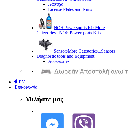
Λάστιχα
License Plates and Rims
NOS Powersports Kits
More
Categories...
NOS Powersports Kits
Sensors
More Categories...
Sensors
Diagnostic tools and Equipment
Accessories
EV
Επικοινωνία
Μιλήστε μας