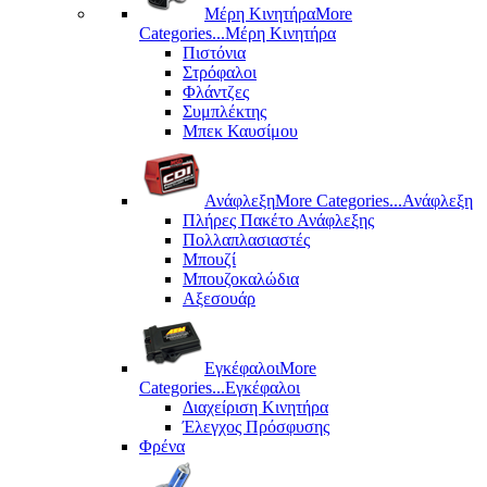
Μέρη Kινητήρα
More
Categories...
Μέρη Kινητήρα
Πιστόνια
Στρόφαλοι
Φλάντζες
Συμπλέκτης
Μπεκ Καυσίμου
Ανάφλεξη
More Categories...
Ανάφλεξη
Πλήρες Πακέτο Ανάφλεξης
Πολλαπλασιαστές
Μπουζί
Μπουζοκαλώδια
Αξεσουάρ
Εγκέφαλοι
More
Categories...
Εγκέφαλοι
Διαχείριση Κινητήρα
Έλεγχος Πρόσφυσης
Φρένα