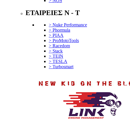
> NOS
ΕΤΑΙΡΕΙΕΣ N - T
> Nuke Performance
> Phormula
> PIAA
> ProMotoTools
> Racedom
> Stack
> TEIN
> TESLA
> Turbosmart