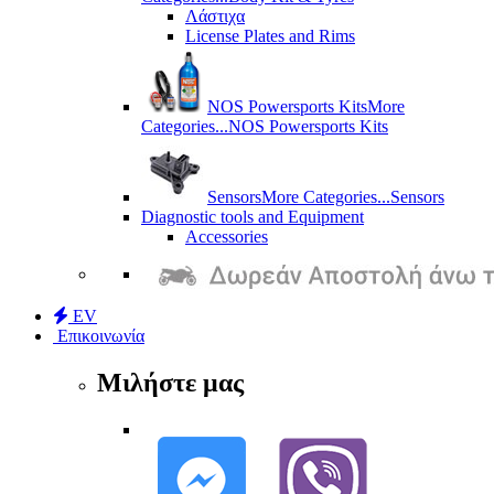
Λάστιχα
License Plates and Rims
NOS Powersports Kits
More
Categories...
NOS Powersports Kits
Sensors
More Categories...
Sensors
Diagnostic tools and Equipment
Accessories
EV
Επικοινωνία
Μιλήστε μας