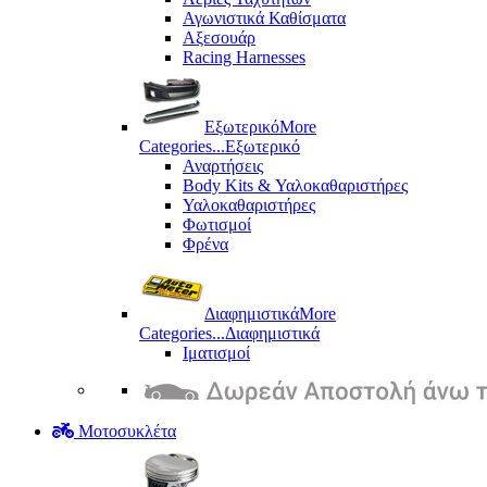
Αγωνιστικά Καθίσματα
Αξεσουάρ
Racing Harnesses
Εξωτερικό
More
Categories...
Εξωτερικό
Αναρτήσεις
Body Kits & Υαλοκαθαριστήρες
Υαλοκαθαριστήρες
Φωτισμοί
Φρένα
Διαφημιστικά
More
Categories...
Διαφημιστικά
Ιματισμοί
Μοτοσυκλέτα