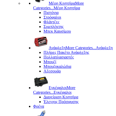
Μέρη Kινητήρα
More
Categories...
Μέρη Kινητήρα
Πιστόνια
Στρόφαλοι
Φλάντζες
Συμπλέκτης
Μπεκ Καυσίμου
Ανάφλεξη
More Categories...
Ανάφλεξη
Πλήρες Πακέτο Ανάφλεξης
Πολλαπλασιαστές
Μπουζί
Μπουζοκαλώδια
Αξεσουάρ
Εγκέφαλοι
More
Categories...
Εγκέφαλοι
Διαχείριση Κινητήρα
Έλεγχος Πρόσφυσης
Φρένα