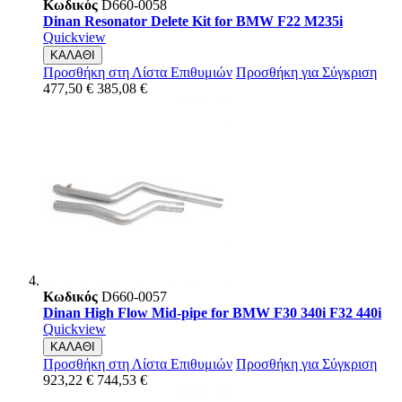
Κωδικός
D660-0058
Dinan Resonator Delete Kit for BMW F22 M235i
Quickview
ΚΑΛΑΘΙ
Προσθήκη στη Λίστα Επιθυμιών
Προσθήκη για Σύγκριση
477,50 €
385,08 €
Κωδικός
D660-0057
Dinan High Flow Mid-pipe for BMW F30 340i F32 440i
Quickview
ΚΑΛΑΘΙ
Προσθήκη στη Λίστα Επιθυμιών
Προσθήκη για Σύγκριση
923,22 €
744,53 €