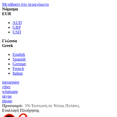
Μετάβαση στο περιεχόμενο
Νόμισμα
EUR
AUD
GBP
USD
Γλώσσα
Greek
English
Spanish
German
French
Italian
messenger
viber
whatsapp
skype
phone
Προσφορά:
5% Έκπτωση σε Νέους Πελάτες
Εναλλαγή Πλοήγησης