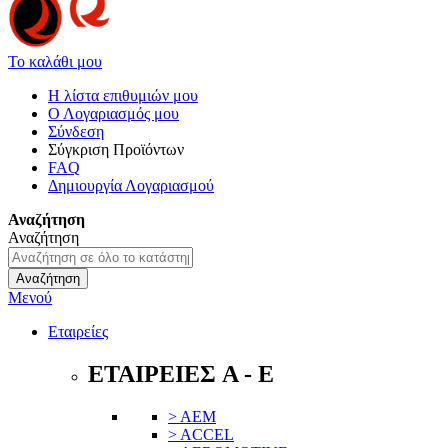
Το καλάθι μου
Η λίστα επιθυμιών μου
Ο Λογαριασμός μου
Σύνδεση
Σύγκριση Προϊόντων
FAQ
Δημιουργία Λογαριασμού
Αναζήτηση
Αναζήτηση
Αναζήτηση
Μενού
Εταιρείες
ΕΤΑΙΡΕΙΕΣ A - E
> AEM
> ACCEL