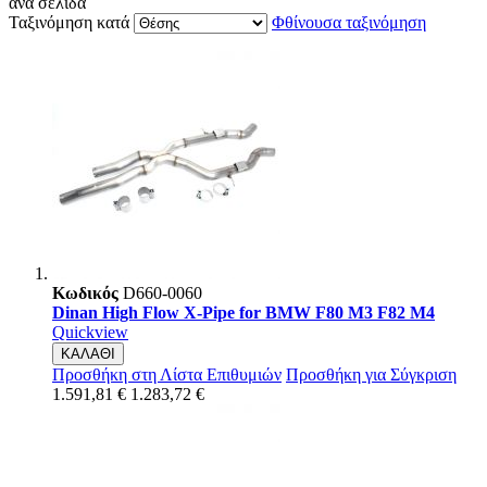
ανά σελίδα
Ταξινόμηση κατά
Φθίνουσα ταξινόμηση
Κωδικός
D660-0060
Dinan High Flow X-Pipe for BMW F80 M3 F82 M4
Quickview
ΚΑΛΑΘΙ
Προσθήκη στη Λίστα Επιθυμιών
Προσθήκη για Σύγκριση
1.591,81 €
1.283,72 €