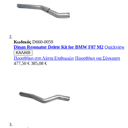
Κωδικός
D660-0059
Dinan Resonator Delete Kit for BMW F87 M2
Quickview
ΚΑΛΑΘΙ
Προσθήκη στη Λίστα Επιθυμιών
Προσθήκη για Σύγκριση
477,50 €
385,08 €