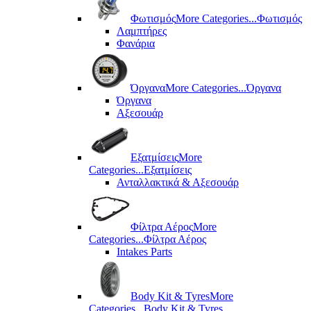
Φωτισμός
More Categories...
Φωτισμός
Λαμπτήρες
Φανάρια
Όργανα
More Categories...
Όργανα
Όργανα
Αξεσουάρ
Εξατμίσεις
More
Categories...
Εξατμίσεις
Ανταλλακτικά & Αξεσουάρ
Φίλτρα Αέρος
More
Categories...
Φίλτρα Αέρος
Intakes Parts
Body Kit & Tyres
More
Categories...
Body Kit & Tyres