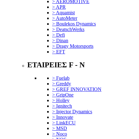
> AEROMOTIVE
> APR
> Aquamist
> AutoMeter
> Boulekos Dynamics
> DeatschWerks
> Defi
> Dinan
> Dragy Motorsports
> EFT
ΕΤΑΙΡΕΙΕΣ F - N
> Fuelab
> Greddy
> GREF INNOVATION
> GripOne
> Holley
> Ignitech
> Injector Dynamics
> Innovate
> LinkECU
> MSD
> Noco