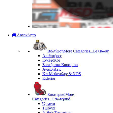
Αυτοκίνητο
Βελτίωση
More Categories...
Βελτίωση
Αισθητήρες
Εγκέφαλοι
Συστήματα Καυσίμου
Αναφλέξεις
Κιτ Μεθανόλης & ΝΟS
Exterior
Εσωτερικό
More
Categories...
Εσωτερικό
Όργανα
Τιμόνια
Λεβιές Ταχυτήτων