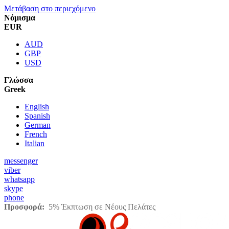
Μετάβαση στο περιεχόμενο
Νόμισμα
EUR
AUD
GBP
USD
Γλώσσα
Greek
English
Spanish
German
French
Italian
messenger
viber
whatsapp
skype
phone
Προσφορά:
5% Έκπτωση σε Νέους Πελάτες