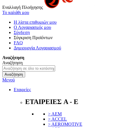
Εναλλαγή Πλοήγησης
Το καλάθι μου
Η λίστα επιθυμιών μου
Ο Λογαριασμός μου
Σύνδεση
Σύγκριση Προϊόντων
FAQ
Δημιουργία Λογαριασμού
Αναζήτηση
Αναζήτηση
Αναζήτηση
Μενού
Εταιρείες
ΕΤΑΙΡΕΙΕΣ A - E
> AEM
> ACCEL
> AEROMOTIVE