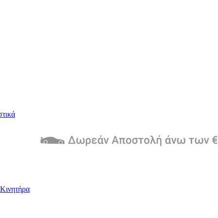
στικά
Kινητήρα