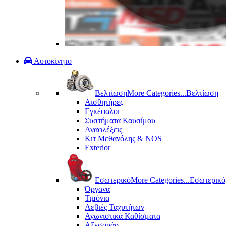
Αυτοκίνητο
Βελτίωση
More Categories...
Βελτίωση
Αισθητήρες
Εγκέφαλοι
Συστήματα Καυσίμου
Αναφλέξεις
Κιτ Μεθανόλης & ΝΟS
Exterior
Εσωτερικό
More Categories...
Εσωτερικό
Όργανα
Τιμόνια
Λεβιές Ταχυτήτων
Αγωνιστικά Καθίσματα
Αξεσουάρ