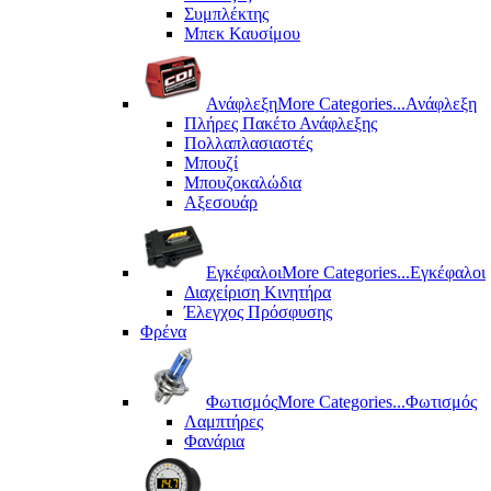
Συμπλέκτης
Μπεκ Καυσίμου
Ανάφλεξη
More Categories...
Ανάφλεξη
Πλήρες Πακέτο Ανάφλεξης
Πολλαπλασιαστές
Μπουζί
Μπουζοκαλώδια
Αξεσουάρ
Εγκέφαλοι
More Categories...
Εγκέφαλοι
Διαχείριση Κινητήρα
Έλεγχος Πρόσφυσης
Φρένα
Φωτισμός
More Categories...
Φωτισμός
Λαμπτήρες
Φανάρια