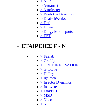
> APR
> Aquamist
> AutoMeter
> Boulekos Dynamics
> DeatschWerks
> Defi
> Dinan
> Dragy Motorsports
> EFT
ΕΤΑΙΡΕΙΕΣ F - N
> Fuelab
> Greddy
> GREF INNOVATION
> GripOne
> Holley
> Ignitech
> Injector Dynamics
> Innovate
> LinkECU
> MSD
> Noco
> NOS