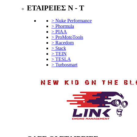
ΕΤΑΙΡΕΙΕΣ N - T
> Nuke Performance
> Phormula
> PIAA
> ProMotoTools
> Racedom
> Stack
> TEIN
> TESLA
> Turbosmart