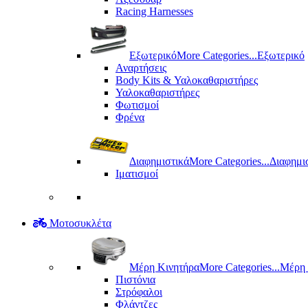
Racing Harnesses
Εξωτερικό
More Categories...
Εξωτερικό
Αναρτήσεις
Body Kits & Υαλοκαθαριστήρες
Υαλοκαθαριστήρες
Φωτισμοί
Φρένα
Διαφημιστικά
More Categories...
Διαφημι
Ιματισμοί
Μοτοσυκλέτα
Μέρη Kινητήρα
More Categories...
Μέρη 
Πιστόνια
Στρόφαλοι
Φλάντζες