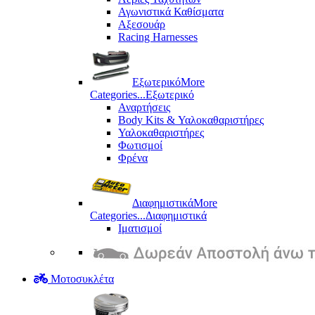
Αγωνιστικά Καθίσματα
Αξεσουάρ
Racing Harnesses
Εξωτερικό
More
Categories...
Εξωτερικό
Αναρτήσεις
Body Kits & Υαλοκαθαριστήρες
Υαλοκαθαριστήρες
Φωτισμοί
Φρένα
Διαφημιστικά
More
Categories...
Διαφημιστικά
Ιματισμοί
Μοτοσυκλέτα