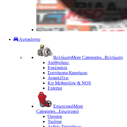
Αυτοκίνητο
Βελτίωση
More Categories...
Βελτίωση
Αισθητήρες
Εγκέφαλοι
Συστήματα Καυσίμου
Αναφλέξεις
Κιτ Μεθανόλης & ΝΟS
Exterior
Εσωτερικό
More
Categories...
Εσωτερικό
Όργανα
Τιμόνια
Λεβιές Ταχυτήτων