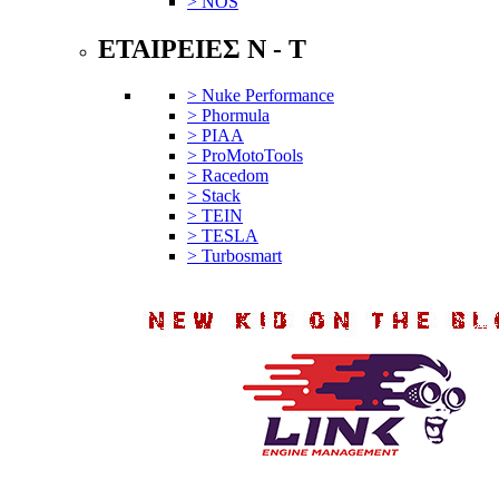
> NOS
ΕΤΑΙΡΕΙΕΣ N - T
> Nuke Performance
> Phormula
> PIAA
> ProMotoTools
> Racedom
> Stack
> TEIN
> TESLA
> Turbosmart