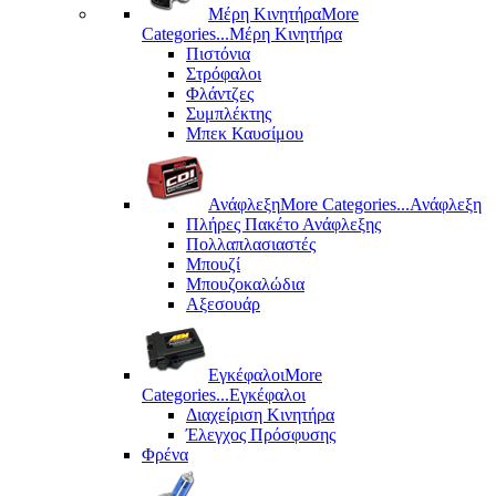
Μέρη Kινητήρα
More
Categories...
Μέρη Kινητήρα
Πιστόνια
Στρόφαλοι
Φλάντζες
Συμπλέκτης
Μπεκ Καυσίμου
Ανάφλεξη
More Categories...
Ανάφλεξη
Πλήρες Πακέτο Ανάφλεξης
Πολλαπλασιαστές
Μπουζί
Μπουζοκαλώδια
Αξεσουάρ
Εγκέφαλοι
More
Categories...
Εγκέφαλοι
Διαχείριση Κινητήρα
Έλεγχος Πρόσφυσης
Φρένα