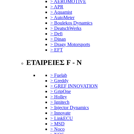
> AEROMOTIVE
> APR
> Aquamist
> AutoMeter
> Boulekos Dynamics
> DeatschWerks
> Defi
> Dinan
> Dragy Motorsports
> EFT
ΕΤΑΙΡΕΙΕΣ F - N
> Fuelab
> Greddy
> GREF INNOVATION
> GripOne
> Holley
> Ignitech
> Injector Dynamics
> Innovate
> LinkECU
> MSD
> Noco