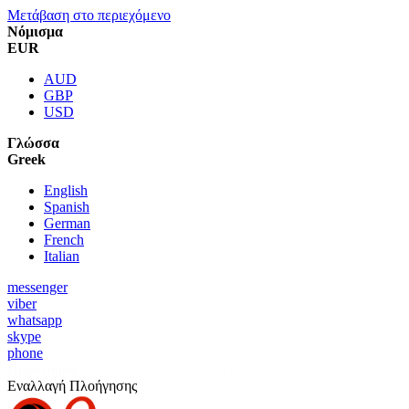
Μετάβαση στο περιεχόμενο
Νόμισμα
EUR
AUD
GBP
USD
Γλώσσα
Greek
English
Spanish
German
French
Italian
messenger
viber
whatsapp
skype
phone
Προσφορά:
5% Έκπτωση σε Νέους Πελάτες
Εναλλαγή Πλοήγησης