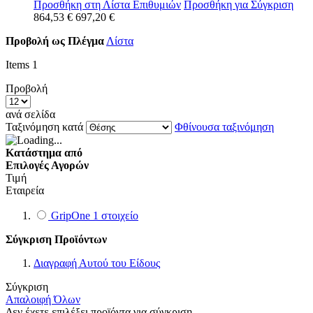
Προσθήκη στη Λίστα Επιθυμιών
Προσθήκη για Σύγκριση
864,53 €
697,20 €
Προβολή ως
Πλέγμα
Λίστα
Items
1
Προβολή
ανά σελίδα
Ταξινόμηση κατά
Φθίνουσα ταξινόμηση
Κατάστημα από
Επιλογές Αγορών
Τιμή
Εταιρεία
GripOne
1
στοιχείο
Σύγκριση Προϊόντων
Διαγραφή Αυτού του Είδους
Σύγκριση
Απαλοιφή Όλων
Δεν έχετε επιλέξει προϊόντα για σύγκριση.