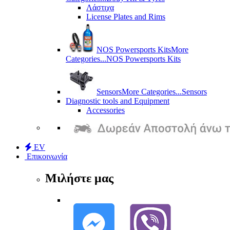
Λάστιχα
License Plates and Rims
NOS Powersports Kits
More
Categories...
NOS Powersports Kits
Sensors
More Categories...
Sensors
Diagnostic tools and Equipment
Accessories
EV
Επικοινωνία
Μιλήστε μας