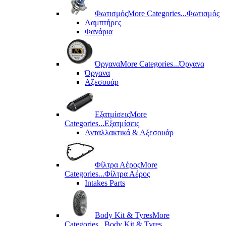
Φωτισμός
More Categories...
Φωτισμός
Λαμπτήρες
Φανάρια
Όργανα
More Categories...
Όργανα
Όργανα
Αξεσουάρ
Εξατμίσεις
More
Categories...
Εξατμίσεις
Ανταλλακτικά & Αξεσουάρ
Φίλτρα Αέρος
More
Categories...
Φίλτρα Αέρος
Intakes Parts
Body Kit & Tyres
More
Categories...
Body Kit & Tyres