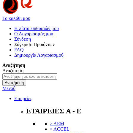
Το καλάθι μου
Η λίστα επιθυμιών μου
Ο Λογαριασμός μου
Σύνδεση
Σύγκριση Προϊόντων
FAQ
Δημιουργία Λογαριασμού
Αναζήτηση
Αναζήτηση
Αναζήτηση
Μενού
Εταιρείες
ΕΤΑΙΡΕΙΕΣ A - E
> AEM
> ACCEL