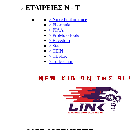
ΕΤΑΙΡΕΙΕΣ N - T
> Nuke Performance
> Phormula
> PIAA
> ProMotoTools
> Racedom
> Stack
> TEIN
> TESLA
> Turbosmart