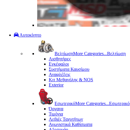
Αυτοκίνητο
Βελτίωση
More Categories...
Βελτίωση
Αισθητήρες
Εγκέφαλοι
Συστήματα Καυσίμου
Αναφλέξεις
Κιτ Μεθανόλης & ΝΟS
Exterior
Εσωτερικό
More Categories...
Εσωτερικό
Όργανα
Τιμόνια
Λεβιές Ταχυτήτων
Αγωνιστικά Καθίσματα
Αξεσουάρ