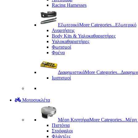
Racing Harnesses
Εξωτερικό
More Categories...
Εξωτερικό
Αναρτήσεις
Body Kits & Υαλοκαθαριστήρες
Υαλοκαθαριστήρες
Φωτισμοί
Φρένα
Διαφημιστικά
More Categories...
Διαφημι
Ιματισμοί
Μοτοσυκλέτα
Μέρη Kινητήρα
More Categories...
Μέρη 
Πιστόνια
Στρόφαλοι
Φλάντζες