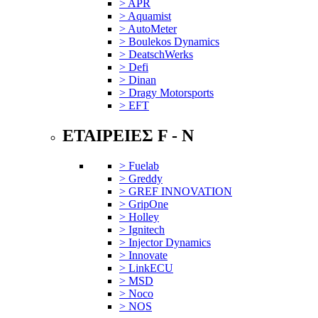
> APR
> Aquamist
> AutoMeter
> Boulekos Dynamics
> DeatschWerks
> Defi
> Dinan
> Dragy Motorsports
> EFT
ΕΤΑΙΡΕΙΕΣ F - N
> Fuelab
> Greddy
> GREF INNOVATION
> GripOne
> Holley
> Ignitech
> Injector Dynamics
> Innovate
> LinkECU
> MSD
> Noco
> NOS