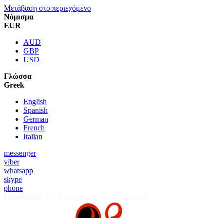
Μετάβαση στο περιεχόμενο
Νόμισμα
EUR
AUD
GBP
USD
Γλώσσα
Greek
English
Spanish
German
French
Italian
messenger
viber
whatsapp
skype
phone
Προσφορά:
5% Έκπτωση σε Νέους Πελάτες