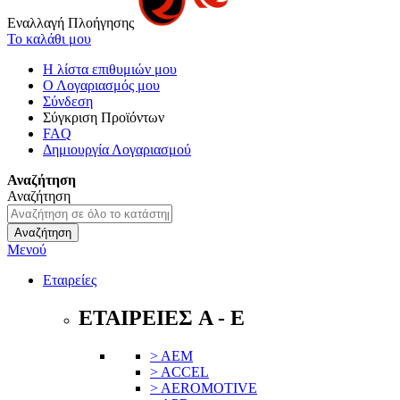
Εναλλαγή Πλοήγησης
Το καλάθι μου
Η λίστα επιθυμιών μου
Ο Λογαριασμός μου
Σύνδεση
Σύγκριση Προϊόντων
FAQ
Δημιουργία Λογαριασμού
Αναζήτηση
Αναζήτηση
Αναζήτηση
Μενού
Εταιρείες
ΕΤΑΙΡΕΙΕΣ A - E
> AEM
> ACCEL
> AEROMOTIVE