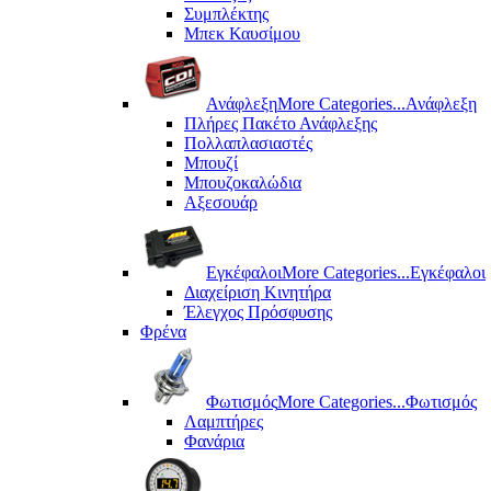
Συμπλέκτης
Μπεκ Καυσίμου
Ανάφλεξη
More Categories...
Ανάφλεξη
Πλήρες Πακέτο Ανάφλεξης
Πολλαπλασιαστές
Μπουζί
Μπουζοκαλώδια
Αξεσουάρ
Εγκέφαλοι
More Categories...
Εγκέφαλοι
Διαχείριση Κινητήρα
Έλεγχος Πρόσφυσης
Φρένα
Φωτισμός
More Categories...
Φωτισμός
Λαμπτήρες
Φανάρια