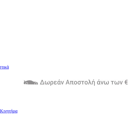
στικά
Kινητήρα