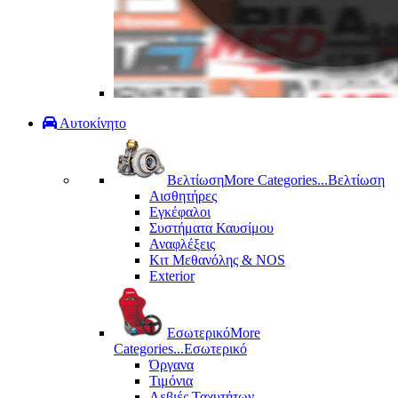
Αυτοκίνητο
Βελτίωση
More Categories...
Βελτίωση
Αισθητήρες
Εγκέφαλοι
Συστήματα Καυσίμου
Αναφλέξεις
Κιτ Μεθανόλης & ΝΟS
Exterior
Εσωτερικό
More
Categories...
Εσωτερικό
Όργανα
Τιμόνια
Λεβιές Ταχυτήτων