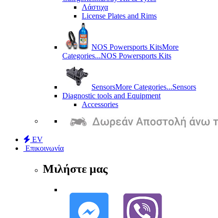
Λάστιχα
License Plates and Rims
NOS Powersports Kits
More
Categories...
NOS Powersports Kits
Sensors
More Categories...
Sensors
Diagnostic tools and Equipment
Accessories
EV
Επικοινωνία
Μιλήστε μας