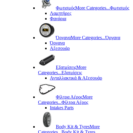
Φωτισμός
More Categories...
Φωτισμός
Λαμπτήρες
Φανάρια
Όργανα
More Categories...
Όργανα
Όργανα
Αξεσουάρ
Εξατμίσεις
More
Categories...
Εξατμίσεις
Ανταλλακτικά & Αξεσουάρ
Φίλτρα Αέρος
More
Categories...
Φίλτρα Αέρος
Intakes Parts
Body Kit & Tyres
More
Categories...
Body Kit & Tyres