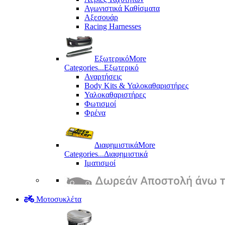
Αγωνιστικά Καθίσματα
Αξεσουάρ
Racing Harnesses
Εξωτερικό
More
Categories...
Εξωτερικό
Αναρτήσεις
Body Kits & Υαλοκαθαριστήρες
Υαλοκαθαριστήρες
Φωτισμοί
Φρένα
Διαφημιστικά
More
Categories...
Διαφημιστικά
Ιματισμοί
Μοτοσυκλέτα