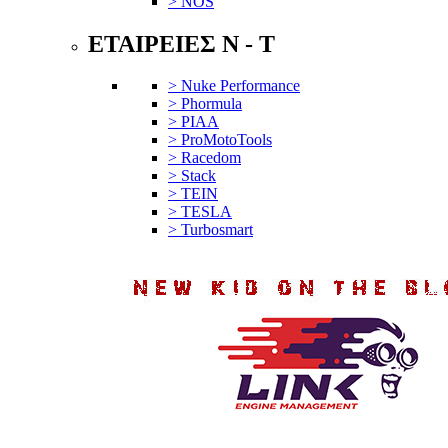
> NOS
ΕΤΑΙΡΕΙΕΣ N - T
> Nuke Performance
> Phormula
> PIAA
> ProMotoTools
> Racedom
> Stack
> TEIN
> TESLA
> Turbosmart