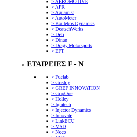
> AEROMOTIVE
> APR
> Aquamist
> AutoMeter
> Boulekos Dynamics
> DeatschWerks
> Defi
> Dinan
> Dragy Motorsports
> EFT
ΕΤΑΙΡΕΙΕΣ F - N
> Fuelab
> Greddy
> GREF INNOVATION
> GripOne
> Holley
> Ignitech
> Injector Dynamics
> Innovate
> LinkECU
> MSD
> Noco