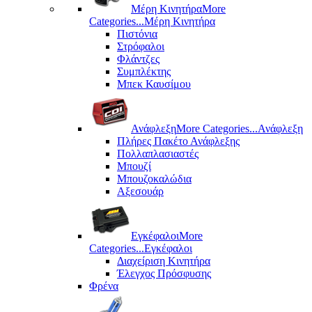
Μέρη Kινητήρα
More
Categories...
Μέρη Kινητήρα
Πιστόνια
Στρόφαλοι
Φλάντζες
Συμπλέκτης
Μπεκ Καυσίμου
Ανάφλεξη
More Categories...
Ανάφλεξη
Πλήρες Πακέτο Ανάφλεξης
Πολλαπλασιαστές
Μπουζί
Μπουζοκαλώδια
Αξεσουάρ
Εγκέφαλοι
More
Categories...
Εγκέφαλοι
Διαχείριση Κινητήρα
Έλεγχος Πρόσφυσης
Φρένα