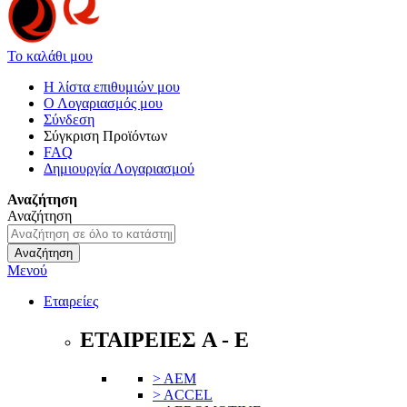
Το καλάθι μου
Η λίστα επιθυμιών μου
Ο Λογαριασμός μου
Σύνδεση
Σύγκριση Προϊόντων
FAQ
Δημιουργία Λογαριασμού
Αναζήτηση
Αναζήτηση
Αναζήτηση
Μενού
Εταιρείες
ΕΤΑΙΡΕΙΕΣ A - E
> AEM
> ACCEL