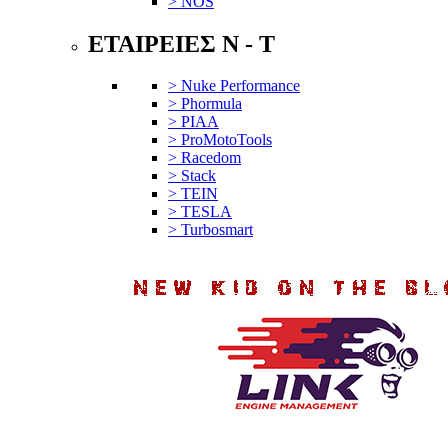
> NOS
ΕΤΑΙΡΕΙΕΣ N - T
> Nuke Performance
> Phormula
> PIAA
> ProMotoTools
> Racedom
> Stack
> TEIN
> TESLA
> Turbosmart