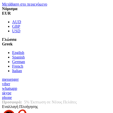
Μετάβαση στο περιεχόμενο
Νόμισμα
EUR
AUD
GBP
USD
Γλώσσα
Greek
English
Spanish
German
French
Italian
messenger
viber
whatsapp
skype
phone
Προσφορά:
5% Έκπτωση σε Νέους Πελάτες
Εναλλαγή Πλοήγησης