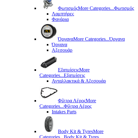
Φωτισμός
More Categories...
Φωτισμός
Λαμπτήρες
Φανάρια
Όργανα
More Categories...
Όργανα
Όργανα
Αξεσουάρ
Εξατμίσεις
More
Categories...
Εξατμίσεις
Ανταλλακτικά & Αξεσουάρ
Φίλτρα Αέρος
More
Categories...
Φίλτρα Αέρος
Intakes Parts
Body Kit & Tyres
More
Categories...
Body Kit & Tyres