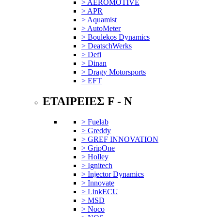
> AEROMOTIVE
> APR
> Aquamist
> AutoMeter
> Boulekos Dynamics
> DeatschWerks
> Defi
> Dinan
> Dragy Motorsports
> EFT
ΕΤΑΙΡΕΙΕΣ F - N
> Fuelab
> Greddy
> GREF INNOVATION
> GripOne
> Holley
> Ignitech
> Injector Dynamics
> Innovate
> LinkECU
> MSD
> Noco