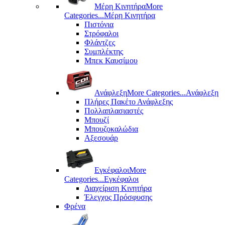
Μέρη Kινητήρα
More
Categories...
Μέρη Kινητήρα
Πιστόνια
Στρόφαλοι
Φλάντζες
Συμπλέκτης
Μπεκ Καυσίμου
Ανάφλεξη
More Categories...
Ανάφλεξη
Πλήρες Πακέτο Ανάφλεξης
Πολλαπλασιαστές
Μπουζί
Μπουζοκαλώδια
Αξεσουάρ
Εγκέφαλοι
More
Categories...
Εγκέφαλοι
Διαχείριση Κινητήρα
Έλεγχος Πρόσφυσης
Φρένα