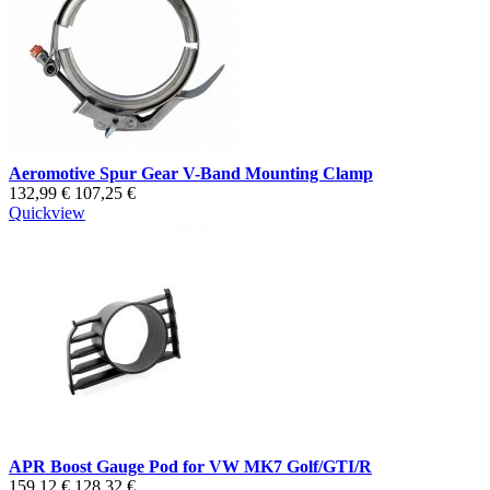
Aeromotive Spur Gear V-Band Mounting Clamp
132,99 €
107,25 €
Quickview
APR Boost Gauge Pod for VW MK7 Golf/GTI/R
159,12 €
128,32 €