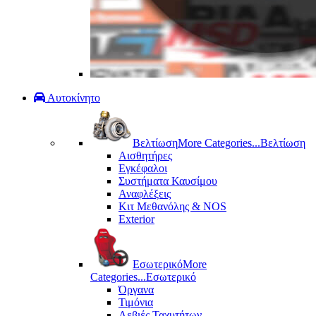
Αυτοκίνητο
Βελτίωση
More Categories...
Βελτίωση
Αισθητήρες
Εγκέφαλοι
Συστήματα Καυσίμου
Αναφλέξεις
Κιτ Μεθανόλης & ΝΟS
Exterior
Εσωτερικό
More
Categories...
Εσωτερικό
Όργανα
Τιμόνια
Λεβιές Ταχυτήτων