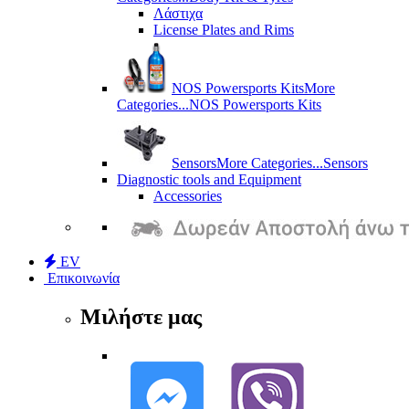
Λάστιχα
License Plates and Rims
NOS Powersports Kits
More
Categories...
NOS Powersports Kits
Sensors
More Categories...
Sensors
Diagnostic tools and Equipment
Accessories
EV
Επικοινωνία
Μιλήστε μας