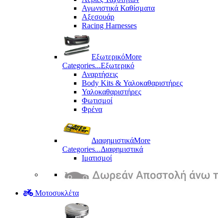
Αγωνιστικά Καθίσματα
Αξεσουάρ
Racing Harnesses
Εξωτερικό
More
Categories...
Εξωτερικό
Αναρτήσεις
Body Kits & Υαλοκαθαριστήρες
Υαλοκαθαριστήρες
Φωτισμοί
Φρένα
Διαφημιστικά
More
Categories...
Διαφημιστικά
Ιματισμοί
Μοτοσυκλέτα