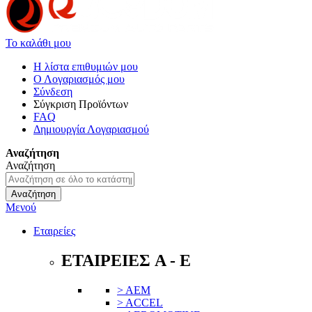
Το καλάθι μου
Η λίστα επιθυμιών μου
Ο Λογαριασμός μου
Σύνδεση
Σύγκριση Προϊόντων
FAQ
Δημιουργία Λογαριασμού
Αναζήτηση
Αναζήτηση
Αναζήτηση
Μενού
Εταιρείες
ΕΤΑΙΡΕΙΕΣ A - E
> AEM
> ACCEL