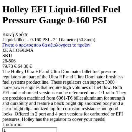
Holley EFI Liquid-filled Fuel
Pressure Gauge 0-160 PSI
Κοινή Χρήση
Liquid-filled – 0-160 PSI - 2" Diameter (50.8mm)
Γίνετε ο πρώτος που θα αξιολογήσει το προϊόν
ΣΕ ΑΠΟΘΕΜΑ
SKU
26-506
79,73 €
64,30 €
The Holley Ultra HP and Ultra Dominator billet fuel pressure
regulators are part of the Ultra HP and Ultra Dominator brushless
fuel systems product line. These regulators can support 3000+
horsepower engines that require high volumes of fuel flow. Both
EFI and carbureted versions can be referenced on a 1:1 ratio. They
are precision machined from 6061-T6 billet aluminum for strength
and durability and feature a black bright dip anodized body and a
clear bright dip anodized top for corrosion resistance and good
looks. Offered in 2 port and 4 port versions for carbureted or EFI
pressures, Holley has the regulator to cover your needs!
Ποσότητα