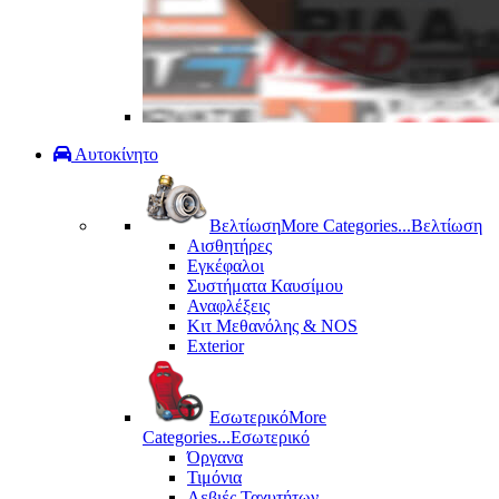
Αυτοκίνητο
Βελτίωση
More Categories...
Βελτίωση
Αισθητήρες
Εγκέφαλοι
Συστήματα Καυσίμου
Αναφλέξεις
Κιτ Μεθανόλης & ΝΟS
Exterior
Εσωτερικό
More
Categories...
Εσωτερικό
Όργανα
Τιμόνια
Λεβιές Ταχυτήτων