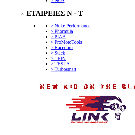
> NOS
ΕΤΑΙΡΕΙΕΣ N - T
> Nuke Performance
> Phormula
> PIAA
> ProMotoTools
> Racedom
> Stack
> TEIN
> TESLA
> Turbosmart