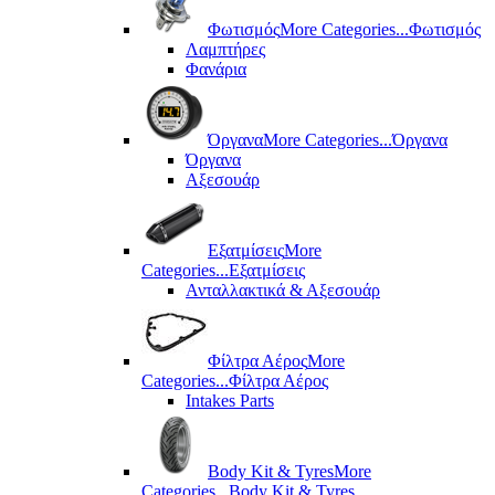
Φωτισμός
More Categories...
Φωτισμός
Λαμπτήρες
Φανάρια
Όργανα
More Categories...
Όργανα
Όργανα
Αξεσουάρ
Εξατμίσεις
More
Categories...
Εξατμίσεις
Ανταλλακτικά & Αξεσουάρ
Φίλτρα Αέρος
More
Categories...
Φίλτρα Αέρος
Intakes Parts
Body Kit & Tyres
More
Categories...
Body Kit & Tyres