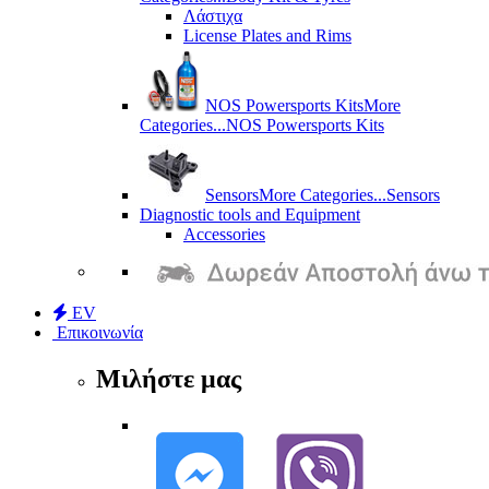
Λάστιχα
License Plates and Rims
NOS Powersports Kits
More
Categories...
NOS Powersports Kits
Sensors
More Categories...
Sensors
Diagnostic tools and Equipment
Accessories
EV
Επικοινωνία
Μιλήστε μας