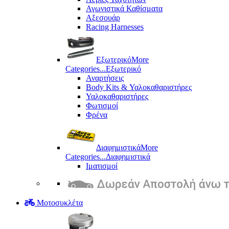
Αγωνιστικά Καθίσματα
Αξεσουάρ
Racing Harnesses
Εξωτερικό
More
Categories...
Εξωτερικό
Αναρτήσεις
Body Kits & Υαλοκαθαριστήρες
Υαλοκαθαριστήρες
Φωτισμοί
Φρένα
Διαφημιστικά
More
Categories...
Διαφημιστικά
Ιματισμοί
Μοτοσυκλέτα