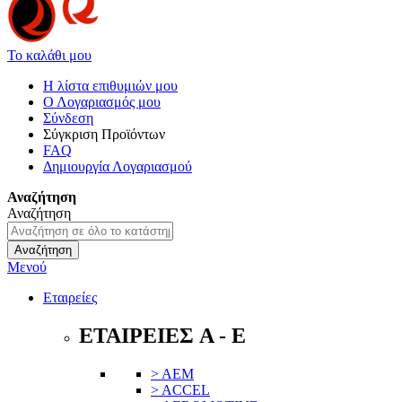
Το καλάθι μου
Η λίστα επιθυμιών μου
Ο Λογαριασμός μου
Σύνδεση
Σύγκριση Προϊόντων
FAQ
Δημιουργία Λογαριασμού
Αναζήτηση
Αναζήτηση
Αναζήτηση
Μενού
Εταιρείες
ΕΤΑΙΡΕΙΕΣ A - E
> AEM
> ACCEL