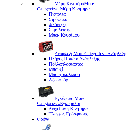
Μέρη Kινητήρα
More
Categories...
Μέρη Kινητήρα
Πιστόνια
Στρόφαλοι
Φλάντζες
Συμπλέκτης
Μπεκ Καυσίμου
Ανάφλεξη
More Categories...
Ανάφλεξη
Πλήρες Πακέτο Ανάφλεξης
Πολλαπλασιαστές
Μπουζί
Μπουζοκαλώδια
Αξεσουάρ
Εγκέφαλοι
More
Categories...
Εγκέφαλοι
Διαχείριση Κινητήρα
Έλεγχος Πρόσφυσης
Φρένα