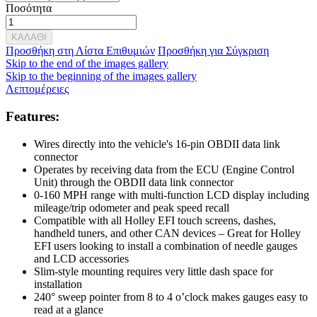
Ποσότητα
ΚΑΛΑΘΙ
Προσθήκη στη Λίστα Επιθυμιών
Προσθήκη για Σύγκριση
Skip to the end of the images gallery
Skip to the beginning of the images gallery
Λεπτομέρειες
Features:
Wires directly into the vehicle's 16-pin OBDII data link
connector
Operates by receiving data from the ECU (Engine Control
Unit) through the OBDII data link connector
0-160 MPH range with multi-function LCD display including
mileage/trip odometer and peak speed recall
Compatible with all Holley EFI touch screens, dashes,
handheld tuners, and other CAN devices – Great for Holley
EFI users looking to install a combination of needle gauges
and LCD accessories
Slim-style mounting requires very little dash space for
installation
240° sweep pointer from 8 to 4 o’clock makes gauges easy to
read at a glance