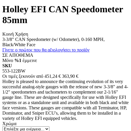
Holley EFI CAN Speedometer
85mm
Κοινή Χρήση
3-3/8" CAN Speedometer (w/ Odometer), 0-160 MPH,
Black/White Face
Γίνετε ο πρώτος που θα αξιολογήσει το προϊόν
ΣΕ ΑΠΟΘΕΜΑ
Μόνο
%1
έμμεινε
SKU
553-122BW
Οι τιμές ξεκινούν από
451,24 €
363,90 €
Holley is pleased to announce the continuing evolution of its very
successful analog-style gauges with the release of new 3-3/8" and 4-
1/2" speedometers and tachometers to complement our 2-1/16"
gauge line. These are designed specifically for use with Holley EFI
systems or as a standalone unit and available in both black and white
face versions. These gauges are compatible with all Terminator, HP,
Dominator, and Sniper ECU's, allowing them to be installed in a
variety of Holley EFI equipped vehicles.
Χρώμα