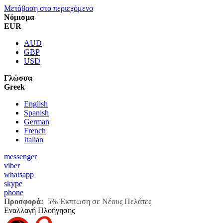
Μετάβαση στο περιεχόμενο
Νόμισμα
EUR
AUD
GBP
USD
Γλώσσα
Greek
English
Spanish
German
French
Italian
messenger
viber
whatsapp
skype
phone
Προσφορά:
5% Έκπτωση σε Νέους Πελάτες
Εναλλαγή Πλοήγησης