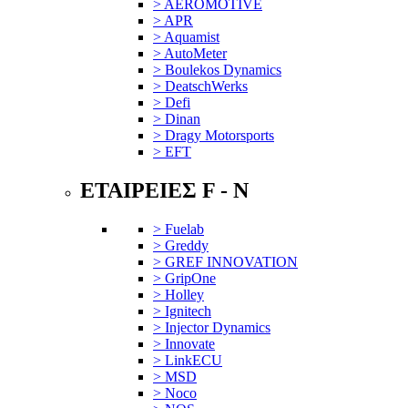
> AEROMOTIVE
> APR
> Aquamist
> AutoMeter
> Boulekos Dynamics
> DeatschWerks
> Defi
> Dinan
> Dragy Motorsports
> EFT
ΕΤΑΙΡΕΙΕΣ F - N
> Fuelab
> Greddy
> GREF INNOVATION
> GripOne
> Holley
> Ignitech
> Injector Dynamics
> Innovate
> LinkECU
> MSD
> Noco