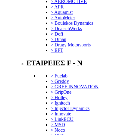
> AEROMOTIVE
> APR
> Aquamist
> AutoMeter
> Boulekos Dynamics
> DeatschWerks
> Defi
> Dinan
> Dragy Motorsports
> EFT
ΕΤΑΙΡΕΙΕΣ F - N
> Fuelab
> Greddy
> GREF INNOVATION
> GripOne
> Holley
> Ignitech
> Injector Dynamics
> Innovate
> LinkECU
> MSD
> Noco