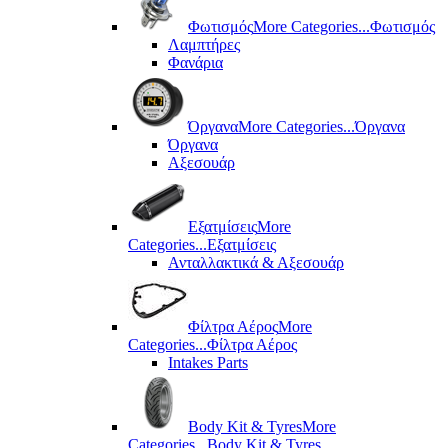
Φωτισμός
More Categories...
Φωτισμός
Λαμπτήρες
Φανάρια
Όργανα
More Categories...
Όργανα
Όργανα
Αξεσουάρ
Εξατμίσεις
More
Categories...
Εξατμίσεις
Ανταλλακτικά & Αξεσουάρ
Φίλτρα Αέρος
More
Categories...
Φίλτρα Αέρος
Intakes Parts
Body Kit & Tyres
More
Categories...
Body Kit & Tyres