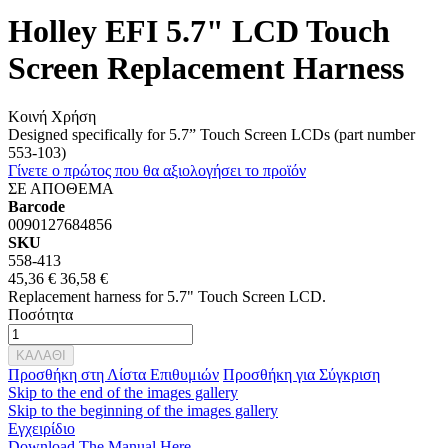
Holley EFI 5.7" LCD Touch
Screen Replacement Harness
Κοινή Χρήση
Designed specifically for 5.7” Touch Screen LCDs (part number
553-103)
Γίνετε ο πρώτος που θα αξιολογήσει το προϊόν
ΣΕ ΑΠΟΘΕΜΑ
Barcode
0090127684856
SKU
558-413
45,36 €
36,58 €
Replacement harness for 5.7" Touch Screen LCD.
Ποσότητα
ΚΑΛΑΘΙ
Προσθήκη στη Λίστα Επιθυμιών
Προσθήκη για Σύγκριση
Skip to the end of the images gallery
Skip to the beginning of the images gallery
Εγχειρίδιο
Download The Manual Here