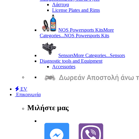
Λάστιχα
License Plates and Rims
NOS Powersports Kits
More
Categories...
NOS Powersports Kits
Sensors
More Categories...
Sensors
Diagnostic tools and Equipment
Accessories
EV
Επικοινωνία
Μιλήστε μας