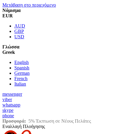
Μετάβαση στο περιεχόμενο
Νόμισμα
EUR
AUD
GBP
USD
Γλώσσα
Greek
English
Spanish
German
French
Italian
messenger
viber
whatsapp
skype
phone
Προσφορά:
5% Έκπτωση σε Νέους Πελάτες
Εναλλαγή Πλοήγησης