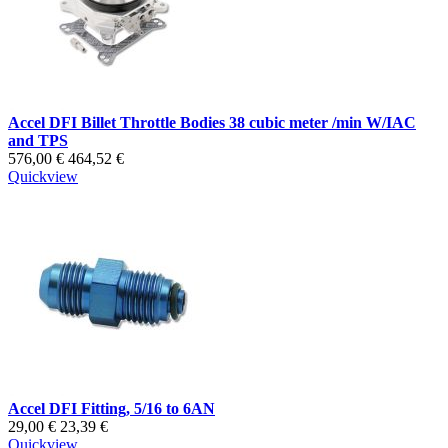
Accel DFI Billet Throttle Bodies 38 cubic meter /min W/IAC
and TPS
576,00 €
464,52 €
Quickview
Accel DFI Fitting, 5/16 to 6AN
29,00 €
23,39 €
Quickview