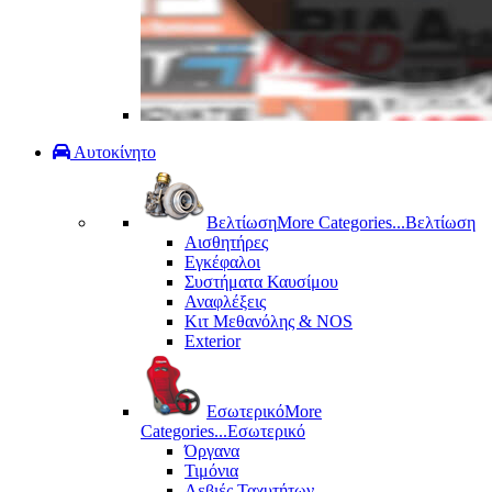
Αυτοκίνητο
Βελτίωση
More Categories...
Βελτίωση
Αισθητήρες
Εγκέφαλοι
Συστήματα Καυσίμου
Αναφλέξεις
Κιτ Μεθανόλης & ΝΟS
Exterior
Εσωτερικό
More
Categories...
Εσωτερικό
Όργανα
Τιμόνια
Λεβιές Ταχυτήτων