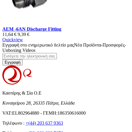
AEM -6AN Discharge Fitting
11,64 €
9,39 €
Quickview
Εγγραφή στο ενημερωτικό δελτίο μας
Νέα Προϊόντα-Προσφορές-
Unboxing Videos
Εγγραφή
Κασπίρης & Σία Ο.Ε
Κυναιγείρου 28, 26335 Πάτρα, Ελλάδα
VAT:EL802964880 - ΓΕΜΗ:186350616000
Τηλέφωνο :
+(44) 203 637 9363