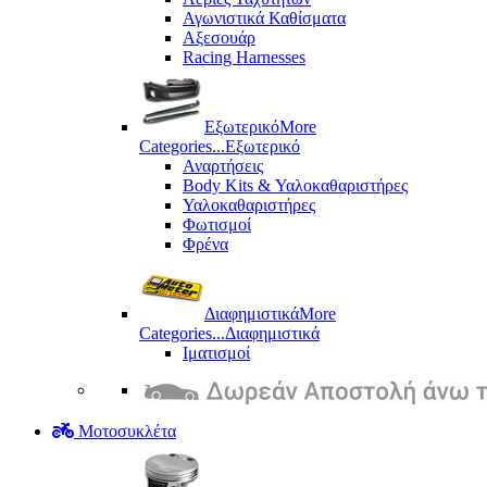
Αγωνιστικά Καθίσματα
Αξεσουάρ
Racing Harnesses
Εξωτερικό
More
Categories...
Εξωτερικό
Αναρτήσεις
Body Kits & Υαλοκαθαριστήρες
Υαλοκαθαριστήρες
Φωτισμοί
Φρένα
Διαφημιστικά
More
Categories...
Διαφημιστικά
Ιματισμοί
Μοτοσυκλέτα