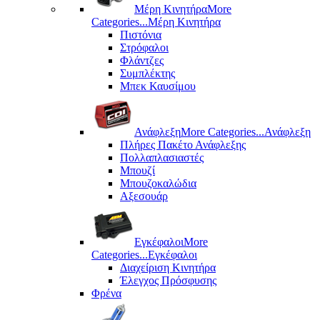
Μέρη Kινητήρα
More
Categories...
Μέρη Kινητήρα
Πιστόνια
Στρόφαλοι
Φλάντζες
Συμπλέκτης
Μπεκ Καυσίμου
Ανάφλεξη
More Categories...
Ανάφλεξη
Πλήρες Πακέτο Ανάφλεξης
Πολλαπλασιαστές
Μπουζί
Μπουζοκαλώδια
Αξεσουάρ
Εγκέφαλοι
More
Categories...
Εγκέφαλοι
Διαχείριση Κινητήρα
Έλεγχος Πρόσφυσης
Φρένα