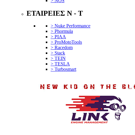
> NOS
ΕΤΑΙΡΕΙΕΣ N - T
> Nuke Performance
> Phormula
> PIAA
> ProMotoTools
> Racedom
> Stack
> TEIN
> TESLA
> Turbosmart