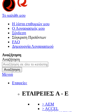
Το καλάθι μου
Η λίστα επιθυμιών μου
Ο Λογαριασμός μου
Σύνδεση
Σύγκριση Προϊόντων
FAQ
Δημιουργία Λογαριασμού
Αναζήτηση
Αναζήτηση
Αναζήτηση
Μενού
Εταιρείες
ΕΤΑΙΡΕΙΕΣ A - E
> AEM
> ACCEL