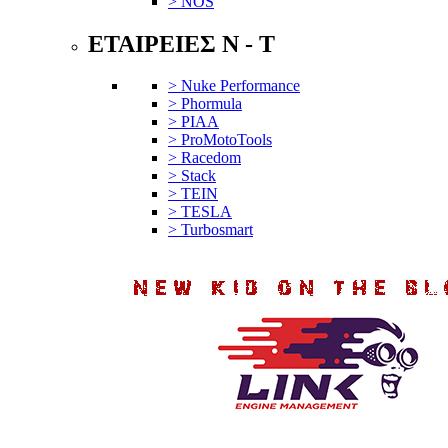
> NOS
ΕΤΑΙΡΕΙΕΣ N - T
> Nuke Performance
> Phormula
> PIAA
> ProMotoTools
> Racedom
> Stack
> TEIN
> TESLA
> Turbosmart