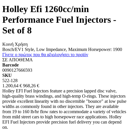
Holley Efi 1260cc/min
Performance Fuel Injectors -
Set of 8
Κοινή Χρήση
Bosch/EV1 Style, Low Impedance, Maximum Horsepower: 1900
Γίνετε ο πρώτος που θα αξιολογήσει το προϊόν
ΣΕ ΑΠΟΘΕΜΑ
Barcode
0090127666593
SKU
522-128
1.200,64 €
968,26 €
Holley EFI Fuel Injectors feature a precision lapped disc valve,
high-quality brass windings, and high-temp O-rings. These injectors
provide excellent linearity with no discernible "bounce" at low pulse
widths as commonly found in other injectors. They are available
from 19 to 160 lb/hr flow rates to accommodate a variety of vehicles
from mild street cars to high horsepower race applications. Holley
EFI Fuel Injectors provide precision fuel delivery you can depend
on.