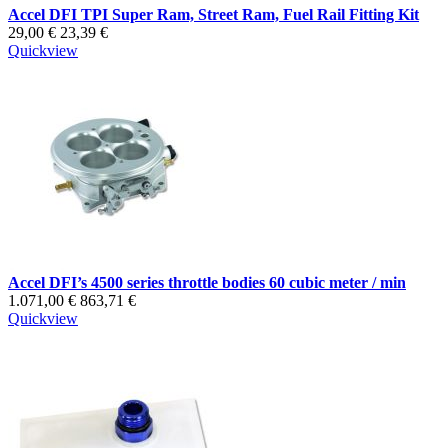
Accel DFI TPI Super Ram, Street Ram, Fuel Rail Fitting Kit
29,00 €
23,39 €
Quickview
Accel DFI’s 4500 series throttle bodies 60 cubic meter / min
1.071,00 €
863,71 €
Quickview