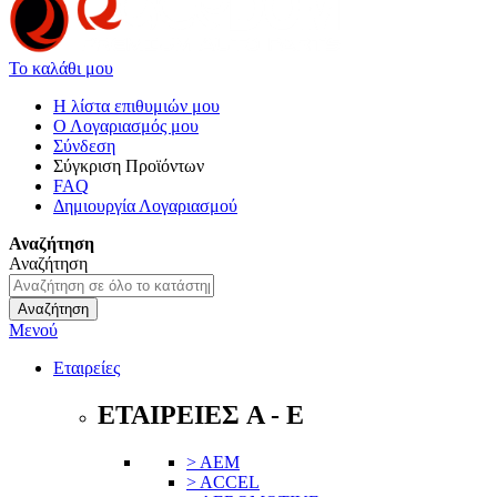
Το καλάθι μου
Η λίστα επιθυμιών μου
Ο Λογαριασμός μου
Σύνδεση
Σύγκριση Προϊόντων
FAQ
Δημιουργία Λογαριασμού
Αναζήτηση
Αναζήτηση
Αναζήτηση
Μενού
Εταιρείες
ΕΤΑΙΡΕΙΕΣ A - E
> AEM
> ACCEL