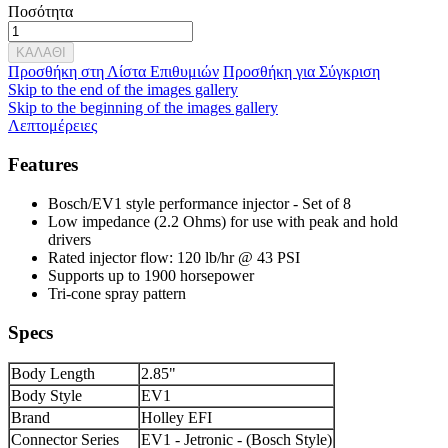
Ποσότητα
ΚΑΛΑΘΙ
Προσθήκη στη Λίστα Επιθυμιών
Προσθήκη για Σύγκριση
Skip to the end of the images gallery
Skip to the beginning of the images gallery
Λεπτομέρειες
Features
Bosch/EV1 style performance injector - Set of 8
Low impedance (2.2 Ohms) for use with peak and hold
drivers
Rated injector flow: 120 lb/hr @ 43 PSI
Supports up to 1900 horsepower
Tri-cone spray pattern
Specs
Body Length
2.85"
Body Style
EV1
Brand
Holley EFI
Connector Series
EV1 - Jetronic - (Bosch Style)