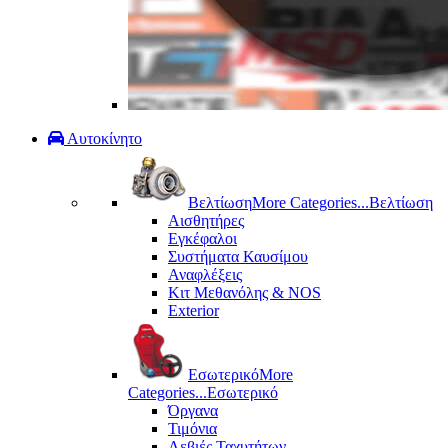
Αυτοκίνητο
Βελτίωση
More Categories...
Βελτίωση
Αισθητήρες
Εγκέφαλοι
Συστήματα Καυσίμου
Αναφλέξεις
Κιτ Μεθανόλης & ΝΟS
Exterior
Εσωτερικό
More
Categories...
Εσωτερικό
Όργανα
Τιμόνια
Λεβιές Ταχυτήτων