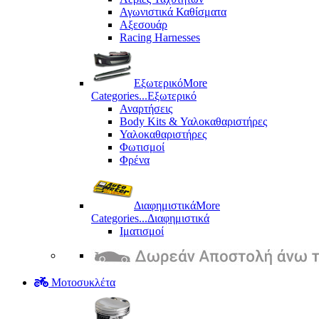
Αγωνιστικά Καθίσματα
Αξεσουάρ
Racing Harnesses
Εξωτερικό
More
Categories...
Εξωτερικό
Αναρτήσεις
Body Kits & Υαλοκαθαριστήρες
Υαλοκαθαριστήρες
Φωτισμοί
Φρένα
Διαφημιστικά
More
Categories...
Διαφημιστικά
Ιματισμοί
Μοτοσυκλέτα