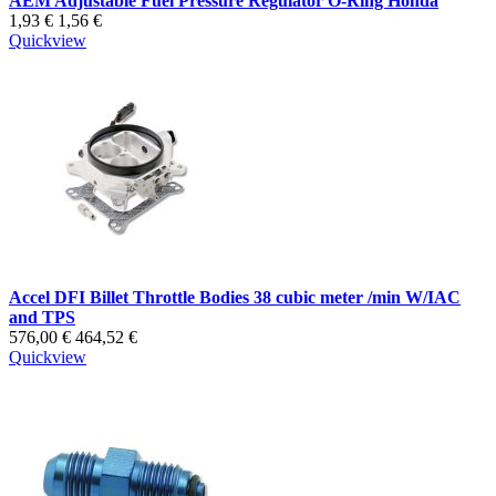
AEM Adjustable Fuel Pressure Regulator O-Ring Honda
1,93 €
1,56 €
Quickview
Accel DFI Billet Throttle Bodies 38 cubic meter /min W/IAC
and TPS
576,00 €
464,52 €
Quickview