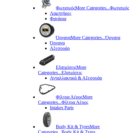
Φωτισμός
More Categories...
Φωτισμός
Λαμπτήρες
Φανάρια
Όργανα
More Categories...
Όργανα
Όργανα
Αξεσουάρ
Εξατμίσεις
More
Categories...
Εξατμίσεις
Ανταλλακτικά & Αξεσουάρ
Φίλτρα Αέρος
More
Categories...
Φίλτρα Αέρος
Intakes Parts
Body Kit & Tyres
More
Categories...
Body Kit & Tyres