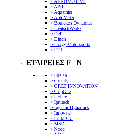
> AEROMOTIVE
> APR
> Aquamist
> AutoMeter
> Boulekos Dynamics
> DeatschWerks
> Defi
> Dinan
> Dragy Motorsports
> EFT
ΕΤΑΙΡΕΙΕΣ F - N
> Fuelab
> Greddy
> GREF INNOVATION
> GripOne
> Holley
> Ignitech
> Injector Dynamics
> Innovate
> LinkECU
> MSD
> Noco