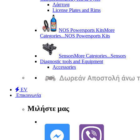
Λάστιχα
License Plates and Rims
NOS Powersports Kits
More
Categories...
NOS Powersports Kits
Sensors
More Categories...
Sensors
Diagnostic tools and Equipment
Accessories
EV
Επικοινωνία
Μιλήστε μας