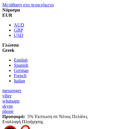
Μετάβαση στο περιεχόμενο
Νόμισμα
EUR
AUD
GBP
USD
Γλώσσα
Greek
English
Spanish
German
French
Italian
messenger
viber
whatsapp
skype
phone
Προσφορά:
5% Έκπτωση σε Νέους Πελάτες
Εναλλαγή Πλοήγησης