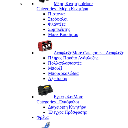
Μέρη Kινητήρα
More
Categories...
Μέρη Kινητήρα
Πιστόνια
Στρόφαλοι
Φλάντζες
Συμπλέκτης
Μπεκ Καυσίμου
Ανάφλεξη
More Categories...
Ανάφλεξη
Πλήρες Πακέτο Ανάφλεξης
Πολλαπλασιαστές
Μπουζί
Μπουζοκαλώδια
Αξεσουάρ
Εγκέφαλοι
More
Categories...
Εγκέφαλοι
Διαχείριση Κινητήρα
Έλεγχος Πρόσφυσης
Φρένα