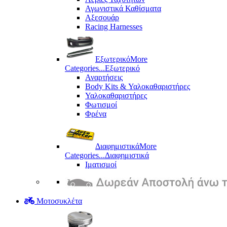
Αγωνιστικά Καθίσματα
Αξεσουάρ
Racing Harnesses
Εξωτερικό
More
Categories...
Εξωτερικό
Αναρτήσεις
Body Kits & Υαλοκαθαριστήρες
Υαλοκαθαριστήρες
Φωτισμοί
Φρένα
Διαφημιστικά
More
Categories...
Διαφημιστικά
Ιματισμοί
Μοτοσυκλέτα