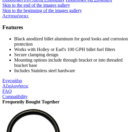
Skip to the end of the images gallery
Skip to the beginning of the images gallery
Λεπτομέρειες
Features
Black anodized billet aluminum for good looks and corrosion
protection
Works with Holley or Earl's 100 GPH billet fuel filters
Secure clamping design
Mounting options include through bracket or into threaded
bracket base
Includes Stainless steel hardware
Εγχειρίδιο
Αξιολογήσεις
FAQ
Compatibility
Frequently Bought Together