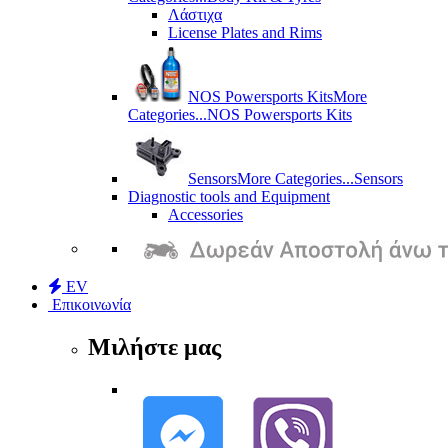
Λάστιχα
License Plates and Rims
NOS Powersports Kits
More
Categories...
NOS Powersports Kits
Sensors
More Categories...
Sensors
Diagnostic tools and Equipment
Accessories
EV
Επικοινωνία
Μιλήστε μας