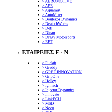
> AEROMOTIVE
> APR
> Aquamist
> AutoMeter
> Boulekos Dynamics
> DeatschWerks
> Defi
> Dinan
> Dragy Motorsports
> EFT
ΕΤΑΙΡΕΙΕΣ F - N
> Fuelab
> Greddy
> GREF INNOVATION
> GripOne
> Holley
> Ignitech
> Injector Dynamics
> Innovate
> LinkECU
> MSD
> Noco