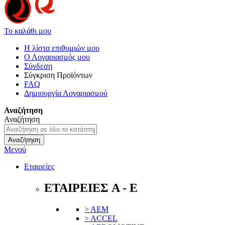
Το καλάθι μου
Η λίστα επιθυμιών μου
Ο Λογαριασμός μου
Σύνδεση
Σύγκριση Προϊόντων
FAQ
Δημιουργία Λογαριασμού
Αναζήτηση
Αναζήτηση
Αναζήτηση
Μενού
Εταιρείες
ΕΤΑΙΡΕΙΕΣ A - E
> AEM
> ACCEL