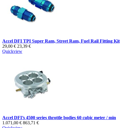
Accel DFI TPI Super Ram, Street Ram, Fuel Rail Fitting Kit
29,00 €
23,39 €
Quickview
Accel DFI’s 4500 series throttle bodies 60 cubic meter / min
1.071,00 €
863,71 €
Quickview