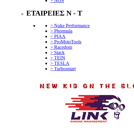
> NOS
ΕΤΑΙΡΕΙΕΣ N - T
> Nuke Performance
> Phormula
> PIAA
> ProMotoTools
> Racedom
> Stack
> TEIN
> TESLA
> Turbosmart