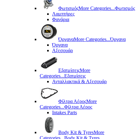
Φωτισμός
More Categories...
Φωτισμός
Λαμπτήρες
Φανάρια
Όργανα
More Categories...
Όργανα
Όργανα
Αξεσουάρ
Εξατμίσεις
More
Categories...
Εξατμίσεις
Ανταλλακτικά & Αξεσουάρ
Φίλτρα Αέρος
More
Categories...
Φίλτρα Αέρος
Intakes Parts
Body Kit & Tyres
More
Categories...
Body Kit & Tyres