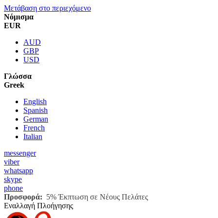
Μετάβαση στο περιεχόμενο
Νόμισμα
EUR
AUD
GBP
USD
Γλώσσα
Greek
English
Spanish
German
French
Italian
messenger
viber
whatsapp
skype
phone
Προσφορά:
5% Έκπτωση σε Νέους Πελάτες
Εναλλαγή Πλοήγησης