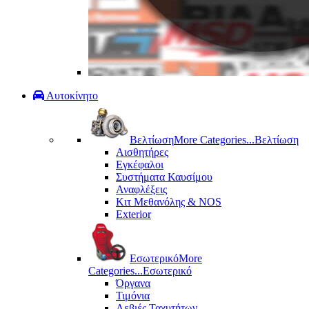
Αυτοκίνητο
Βελτίωση
More Categories...
Βελτίωση
Αισθητήρες
Εγκέφαλοι
Συστήματα Καυσίμου
Αναφλέξεις
Κιτ Μεθανόλης & ΝΟS
Exterior
Εσωτερικό
More
Categories...
Εσωτερικό
Όργανα
Τιμόνια
Λεβιές Ταχυτήτων