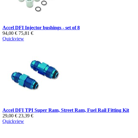
Accel DFI Injector bushings - set of 8
94,00 €
75,81 €
Quickview
Accel DFI TPI Super Ram, Street Ram, Fuel Rail Fitting Kit
29,00 €
23,39 €
Quickview