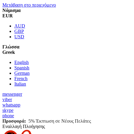
Μετάβαση στο περιεχόμενο
Νόμισμα
EUR
AUD
GBP
USD
Γλώσσα
Greek
English
Spanish
German
French
Italian
messenger
viber
whatsapp
skype
phone
Προσφορά:
5% Έκπτωση σε Νέους Πελάτες
Εναλλαγή Πλοήγησης