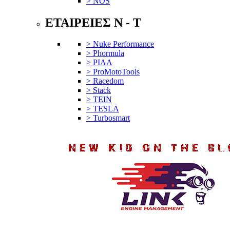
> NOS
ΕΤΑΙΡΕΙΕΣ N - T
> Nuke Performance
> Phormula
> PIAA
> ProMotoTools
> Racedom
> Stack
> TEIN
> TESLA
> Turbosmart