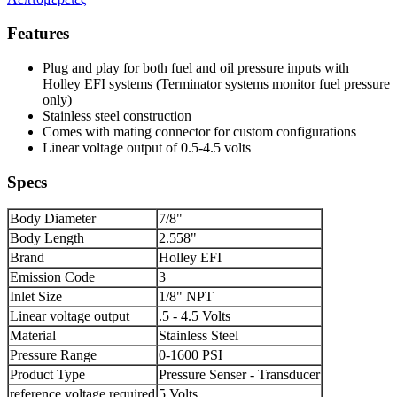
Features
Plug and play for both fuel and oil pressure inputs with
Holley EFI systems (Terminator systems monitor fuel pressure
only)
Stainless steel construction
Comes with mating connector for custom configurations
Linear voltage output of 0.5-4.5 volts
Specs
Body Diameter
7/8"
Body Length
2.558"
Brand
Holley EFI
Emission Code
3
Inlet Size
1/8" NPT
Linear voltage output
.5 - 4.5 Volts
Material
Stainless Steel
Pressure Range
0-1600 PSI
Product Type
Pressure Senser - Transducer
reference voltage required
5 Volts