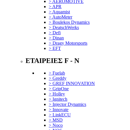
> AEROMOTIVE
> APR
> Aquamist
> AutoMeter
> Boulekos Dynamics
> DeatschWerks
> Defi
> Dinan
> Dragy Motorsports
> EFT
ΕΤΑΙΡΕΙΕΣ F - N
> Fuelab
> Greddy
> GREF INNOVATION
> GripOne
> Holley
> Ignitech
> Injector Dynamics
> Innovate
> LinkECU
> MSD
> Noco