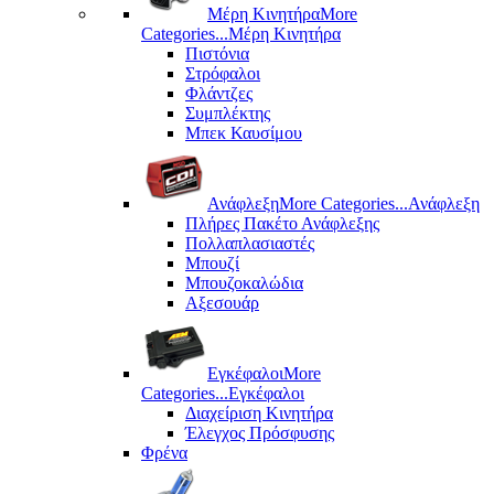
Μέρη Kινητήρα
More
Categories...
Μέρη Kινητήρα
Πιστόνια
Στρόφαλοι
Φλάντζες
Συμπλέκτης
Μπεκ Καυσίμου
Ανάφλεξη
More Categories...
Ανάφλεξη
Πλήρες Πακέτο Ανάφλεξης
Πολλαπλασιαστές
Μπουζί
Μπουζοκαλώδια
Αξεσουάρ
Εγκέφαλοι
More
Categories...
Εγκέφαλοι
Διαχείριση Κινητήρα
Έλεγχος Πρόσφυσης
Φρένα