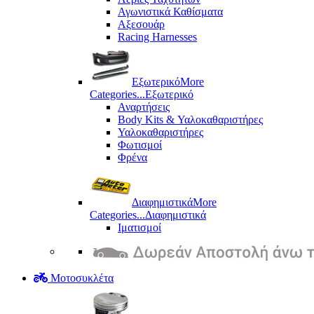
Αγωνιστικά Καθίσματα
Αξεσουάρ
Racing Harnesses
Εξωτερικό
More
Categories...
Εξωτερικό
Αναρτήσεις
Body Kits & Υαλοκαθαριστήρες
Υαλοκαθαριστήρες
Φωτισμοί
Φρένα
Διαφημιστικά
More
Categories...
Διαφημιστικά
Ιματισμοί
Μοτοσυκλέτα