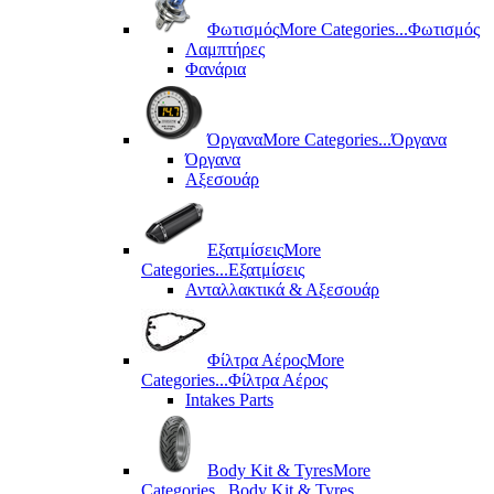
Φωτισμός
More Categories...
Φωτισμός
Λαμπτήρες
Φανάρια
Όργανα
More Categories...
Όργανα
Όργανα
Αξεσουάρ
Εξατμίσεις
More
Categories...
Εξατμίσεις
Ανταλλακτικά & Αξεσουάρ
Φίλτρα Αέρος
More
Categories...
Φίλτρα Αέρος
Intakes Parts
Body Kit & Tyres
More
Categories...
Body Kit & Tyres