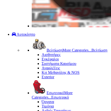
Αυτοκίνητο
Βελτίωση
More Categories...
Βελτίωση
Αισθητήρες
Εγκέφαλοι
Συστήματα Καυσίμου
Αναφλέξεις
Κιτ Μεθανόλης & ΝΟS
Exterior
Εσωτερικό
More
Categories...
Εσωτερικό
Όργανα
Τιμόνια
Λεβιές Ταχυτήτων