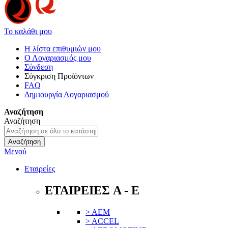
Το καλάθι μου
Η λίστα επιθυμιών μου
Ο Λογαριασμός μου
Σύνδεση
Σύγκριση Προϊόντων
FAQ
Δημιουργία Λογαριασμού
Αναζήτηση
Αναζήτηση
Αναζήτηση
Μενού
Εταιρείες
ΕΤΑΙΡΕΙΕΣ A - E
> AEM
> ACCEL