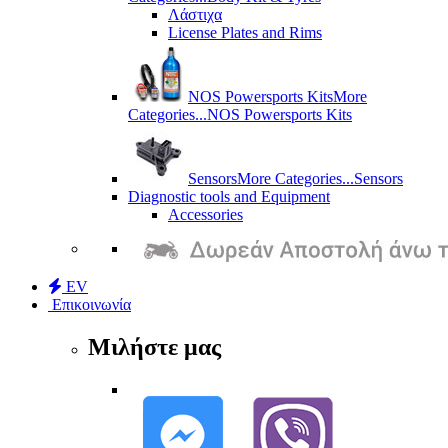
Λάστιχα
License Plates and Rims
NOS Powersports Kits
More
Categories...
NOS Powersports Kits
Sensors
More Categories...
Sensors
Diagnostic tools and Equipment
Accessories
EV
Επικοινωνία
Μιλήστε μας