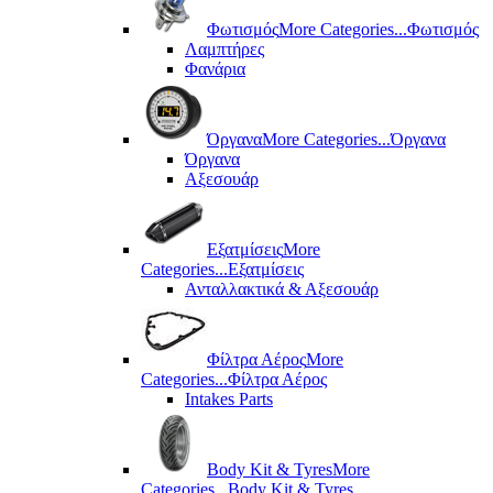
Φωτισμός
More Categories...
Φωτισμός
Λαμπτήρες
Φανάρια
Όργανα
More Categories...
Όργανα
Όργανα
Αξεσουάρ
Εξατμίσεις
More
Categories...
Εξατμίσεις
Ανταλλακτικά & Αξεσουάρ
Φίλτρα Αέρος
More
Categories...
Φίλτρα Αέρος
Intakes Parts
Body Kit & Tyres
More
Categories...
Body Kit & Tyres