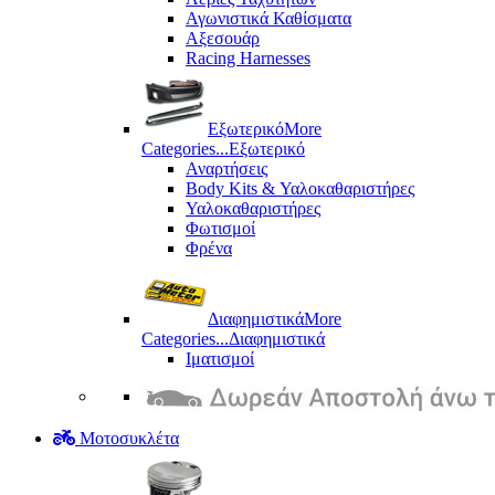
Αγωνιστικά Καθίσματα
Αξεσουάρ
Racing Harnesses
Εξωτερικό
More
Categories...
Εξωτερικό
Αναρτήσεις
Body Kits & Υαλοκαθαριστήρες
Υαλοκαθαριστήρες
Φωτισμοί
Φρένα
Διαφημιστικά
More
Categories...
Διαφημιστικά
Ιματισμοί
Μοτοσυκλέτα