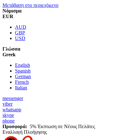
Μετάβαση στο περιεχόμενο
Νόμισμα
EUR
AUD
GBP
USD
Γλώσσα
Greek
English
Spanish
German
French
Italian
messenger
viber
whatsapp
skype
phone
Προσφορά:
5% Έκπτωση σε Νέους Πελάτες
Εναλλαγή Πλοήγησης