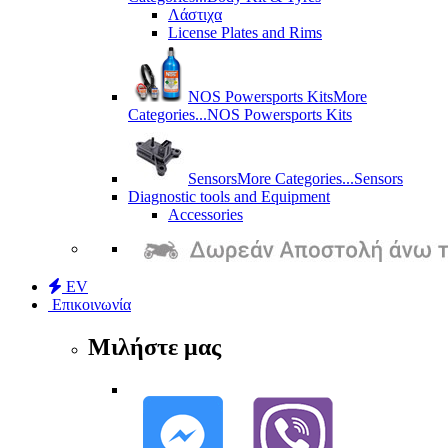
Λάστιχα
License Plates and Rims
NOS Powersports Kits
More
Categories...
NOS Powersports Kits
Sensors
More Categories...
Sensors
Diagnostic tools and Equipment
Accessories
EV
Επικοινωνία
Μιλήστε μας