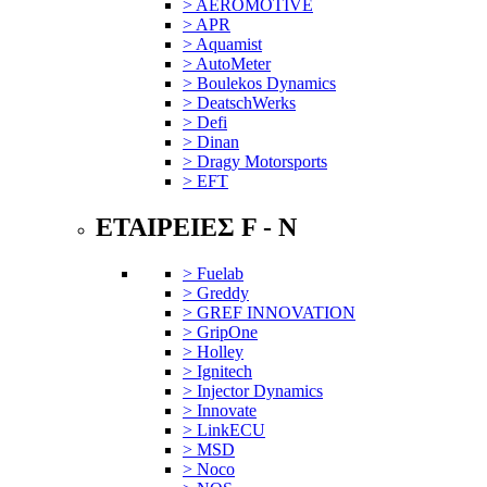
> AEROMOTIVE
> APR
> Aquamist
> AutoMeter
> Boulekos Dynamics
> DeatschWerks
> Defi
> Dinan
> Dragy Motorsports
> EFT
ΕΤΑΙΡΕΙΕΣ F - N
> Fuelab
> Greddy
> GREF INNOVATION
> GripOne
> Holley
> Ignitech
> Injector Dynamics
> Innovate
> LinkECU
> MSD
> Noco