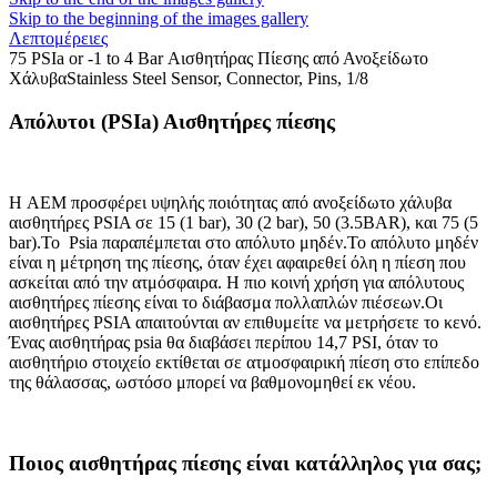
Skip to the beginning of the images gallery
Λεπτομέρειες
75 PSIa or -1 to 4 Bar Αισθητήρας Πίεσης από Ανοξείδωτο
ΧάλυβαStainless Steel Sensor, Connector, Pins, 1/8
Απόλυτοι (PSIa) Αισθητήρες πίεσης
Η AEM προσφέρει υψηλής ποιότητας από ανοξείδωτο χάλυβα
αισθητήρες PSIA σε 15 (1 bar), 30 (2 bar), 50 (3.5BAR), και 75 (5
bar).To Psia παραπέμπεται στο απόλυτο μηδέν.Το απόλυτο μηδέν
είναι η μέτρηση της πίεσης, όταν έχει αφαιρεθεί όλη η πίεση που
ασκείται από την ατμόσφαιρα. Η πιο κοινή χρήση για απόλυτους
αισθητήρες πίεσης είναι το διάβασμα πολλαπλών πιέσεων.Οι
αισθητήρες PSIA απαιτούνται αν επιθυμείτε να μετρήσετε το κενό.
Ένας αισθητήρας psia θα διαβάσει περίπου 14,7 PSI, όταν το
αισθητήριο στοιχείο εκτίθεται σε ατμοσφαιρική πίεση στο επίπεδο
της θάλασσας, ωστόσο μπορεί να βαθμονομηθεί εκ νέου.
Ποιος αισθητήρας πίεσης είναι κατάλληλος για σας;