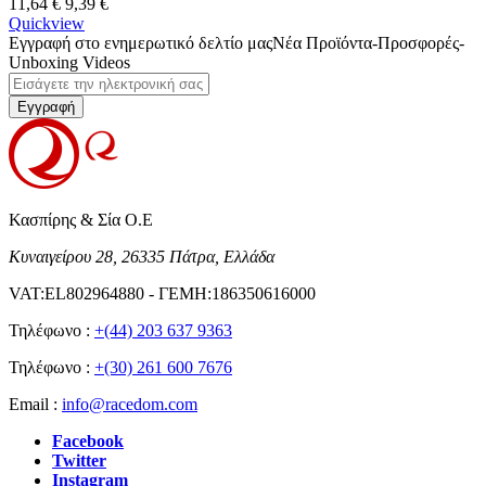
11,64 €
9,39 €
Quickview
Εγγραφή στο ενημερωτικό δελτίο μας
Νέα Προϊόντα-Προσφορές-
Unboxing Videos
Εγγραφή
Κασπίρης & Σία Ο.Ε
Κυναιγείρου 28, 26335 Πάτρα, Ελλάδα
VAT:EL802964880 - ΓΕΜΗ:186350616000
Τηλέφωνο :
+(44) 203 637 9363
Τηλέφωνο :
+(30) 261 600 7676
Email :
info@racedom.com
Facebook
Twitter
Instagram