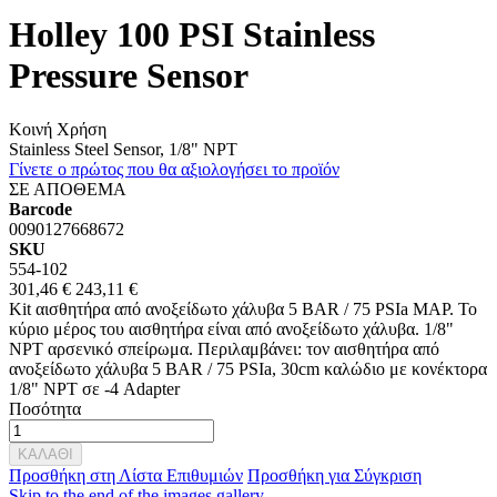
Holley 100 PSI Stainless
Pressure Sensor
Κοινή Χρήση
Stainless Steel Sensor, 1/8" NPT
Γίνετε ο πρώτος που θα αξιολογήσει το προϊόν
ΣΕ ΑΠΟΘΕΜΑ
Barcode
0090127668672
SKU
554-102
301,46 €
243,11 €
Kit αισθητήρα από ανοξείδωτο χάλυβα 5 BAR / 75 PSIa MAP. Το
κύριο μέρος του αισθητήρα είναι από ανοξείδωτο χάλυβα. 1/8"
NPT αρσενικό σπείρωμα. Περιλαμβάνει: τον αισθητήρα από
ανοξείδωτο χάλυβα 5 BAR / 75 PSIa, 30cm καλώδιο με κονέκτορα
1/8" NPT σε -4 Adapter
Ποσότητα
ΚΑΛΑΘΙ
Προσθήκη στη Λίστα Επιθυμιών
Προσθήκη για Σύγκριση
Skip to the end of the images gallery