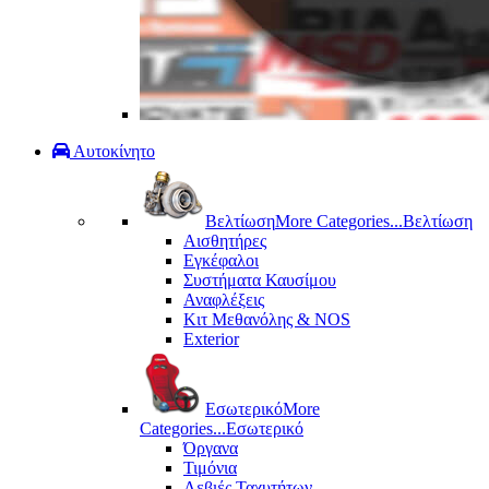
Αυτοκίνητο
Βελτίωση
More Categories...
Βελτίωση
Αισθητήρες
Εγκέφαλοι
Συστήματα Καυσίμου
Αναφλέξεις
Κιτ Μεθανόλης & ΝΟS
Exterior
Εσωτερικό
More
Categories...
Εσωτερικό
Όργανα
Τιμόνια
Λεβιές Ταχυτήτων