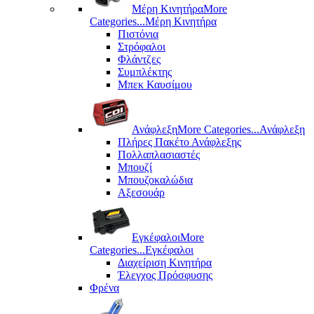
Μέρη Kινητήρα
More
Categories...
Μέρη Kινητήρα
Πιστόνια
Στρόφαλοι
Φλάντζες
Συμπλέκτης
Μπεκ Καυσίμου
Ανάφλεξη
More Categories...
Ανάφλεξη
Πλήρες Πακέτο Ανάφλεξης
Πολλαπλασιαστές
Μπουζί
Μπουζοκαλώδια
Αξεσουάρ
Εγκέφαλοι
More
Categories...
Εγκέφαλοι
Διαχείριση Κινητήρα
Έλεγχος Πρόσφυσης
Φρένα