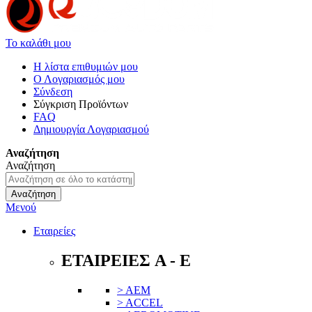
Το καλάθι μου
Η λίστα επιθυμιών μου
Ο Λογαριασμός μου
Σύνδεση
Σύγκριση Προϊόντων
FAQ
Δημιουργία Λογαριασμού
Αναζήτηση
Αναζήτηση
Αναζήτηση
Μενού
Εταιρείες
ΕΤΑΙΡΕΙΕΣ A - E
> AEM
> ACCEL