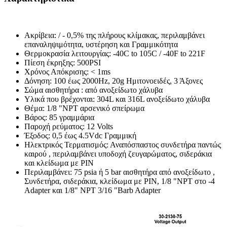
Ακρίβεια: / - 0,5% της πλήρους κλίμακας, περιλαμβάνει
επαναληψιμότητα, υστέρηση και Γραμμικότητα
Θερμοκρασία λειτουργίας: -40C to 105C / -40F to 221F
Πίεση έκρηξης: 500PSI
Χρόνος Απόκρισης: < 1ms
Δόνηση: 100 έως 2000Hz, 20g Ημιτονοειδές, 3 Άξονες
Σώμα αισθητήρα : από ανοξείδωτο χάλυβα
Υλικά που βρέχονται: 304L και 316L ανοξείδωτο χάλυβα
Θέμα: 1/8 "NPT αρσενικό σπείρωμα
Βάρος: 85 γραμμάρια
Παροχή ρεύματος: 12 Volts
Έξοδος: 0,5 έως 4.5Vdc Γραμμική
Ηλεκτρικός Τερματισμός: Αναπόσπαστος συνδετήρα παντώς
καιρού , περιλαμβάνει υποδοχή ζευγαρώματος, σιδεράκια
και κλείδωμα με PIN
Περιλαμβάνει: 75 psia ή 5 bar αισθητήρα από ανοξείδωτο ,
Συνδετήρα, σιδεράκια, κλείδωμα με PIN, 1/8 "NPT στο -4
Adapter και 1/8" NPT 3/16 "Barb Adapter