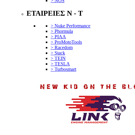
> NOS
ΕΤΑΙΡΕΙΕΣ N - T
> Nuke Performance
> Phormula
> PIAA
> ProMotoTools
> Racedom
> Stack
> TEIN
> TESLA
> Turbosmart