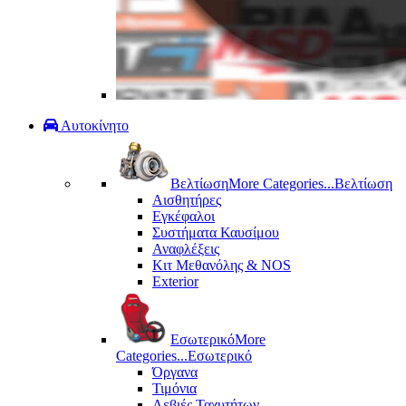
Αυτοκίνητο
Βελτίωση
More Categories...
Βελτίωση
Αισθητήρες
Εγκέφαλοι
Συστήματα Καυσίμου
Αναφλέξεις
Κιτ Μεθανόλης & ΝΟS
Exterior
Εσωτερικό
More
Categories...
Εσωτερικό
Όργανα
Τιμόνια
Λεβιές Ταχυτήτων