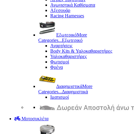
Αγωνιστικά Καθίσματα
Αξεσουάρ
Racing Harnesses
Εξωτερικό
More
Categories...
Εξωτερικό
Αναρτήσεις
Body Kits & Υαλοκαθαριστήρες
Υαλοκαθαριστήρες
Φωτισμοί
Φρένα
Διαφημιστικά
More
Categories...
Διαφημιστικά
Ιματισμοί
Μοτοσυκλέτα