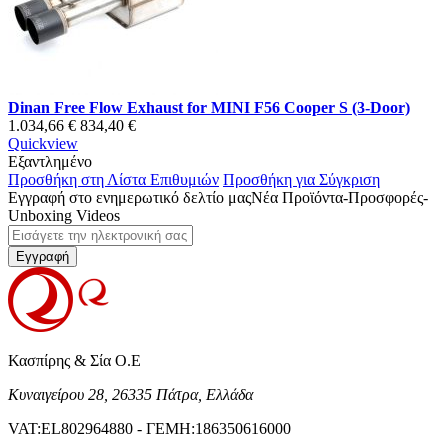
Dinan Free Flow Exhaust for MINI F56 Cooper S (3-Door)
1.034,66 €
834,40 €
Quickview
Εξαντλημένο
Προσθήκη στη Λίστα Επιθυμιών
Προσθήκη για Σύγκριση
Εγγραφή στο ενημερωτικό δελτίο μας
Νέα Προϊόντα-Προσφορές-
Unboxing Videos
Εγγραφή
Κασπίρης & Σία Ο.Ε
Κυναιγείρου 28, 26335 Πάτρα, Ελλάδα
VAT:EL802964880 - ΓΕΜΗ:186350616000