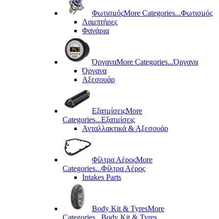
Φωτισμός
More Categories...
Φωτισμός
Λαμπτήρες
Φανάρια
Όργανα
More Categories...
Όργανα
Όργανα
Αξεσουάρ
Εξατμίσεις
More
Categories...
Εξατμίσεις
Ανταλλακτικά & Αξεσουάρ
Φίλτρα Αέρος
More
Categories...
Φίλτρα Αέρος
Intakes Parts
Body Kit & Tyres
More
Categories...
Body Kit & Tyres