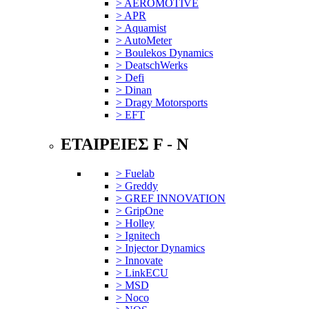
> AEROMOTIVE
> APR
> Aquamist
> AutoMeter
> Boulekos Dynamics
> DeatschWerks
> Defi
> Dinan
> Dragy Motorsports
> EFT
ΕΤΑΙΡΕΙΕΣ F - N
> Fuelab
> Greddy
> GREF INNOVATION
> GripOne
> Holley
> Ignitech
> Injector Dynamics
> Innovate
> LinkECU
> MSD
> Noco