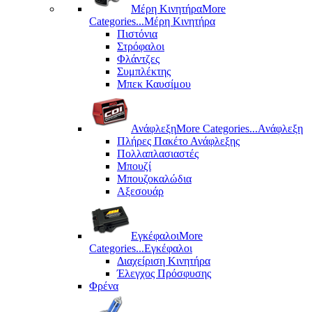
Μέρη Kινητήρα
More
Categories...
Μέρη Kινητήρα
Πιστόνια
Στρόφαλοι
Φλάντζες
Συμπλέκτης
Μπεκ Καυσίμου
Ανάφλεξη
More Categories...
Ανάφλεξη
Πλήρες Πακέτο Ανάφλεξης
Πολλαπλασιαστές
Μπουζί
Μπουζοκαλώδια
Αξεσουάρ
Εγκέφαλοι
More
Categories...
Εγκέφαλοι
Διαχείριση Κινητήρα
Έλεγχος Πρόσφυσης
Φρένα