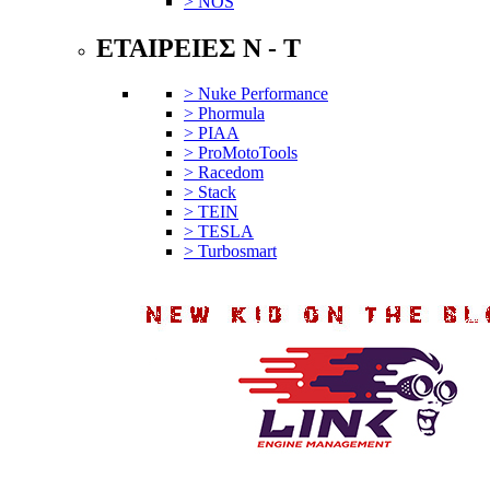
> NOS
ΕΤΑΙΡΕΙΕΣ N - T
> Nuke Performance
> Phormula
> PIAA
> ProMotoTools
> Racedom
> Stack
> TEIN
> TESLA
> Turbosmart