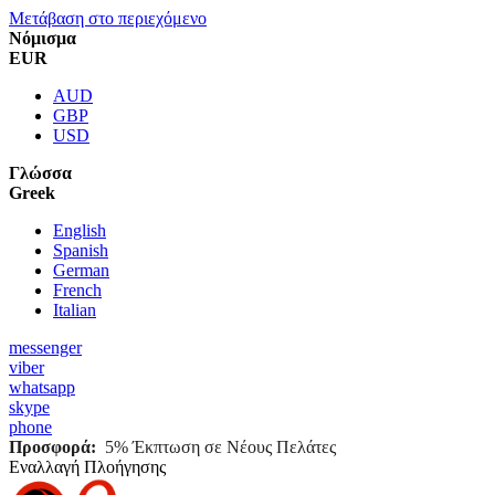
Μετάβαση στο περιεχόμενο
Νόμισμα
EUR
AUD
GBP
USD
Γλώσσα
Greek
English
Spanish
German
French
Italian
messenger
viber
whatsapp
skype
phone
Προσφορά:
5% Έκπτωση σε Νέους Πελάτες
Εναλλαγή Πλοήγησης