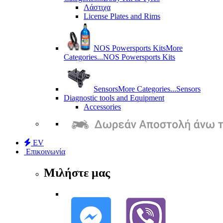
Λάστιχα
License Plates and Rims
NOS Powersports Kits
More
Categories...
NOS Powersports Kits
Sensors
More Categories...
Sensors
Diagnostic tools and Equipment
Accessories
EV
Επικοινωνία
Μιλήστε μας