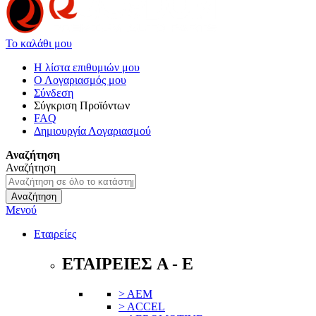
Το καλάθι μου
Η λίστα επιθυμιών μου
Ο Λογαριασμός μου
Σύνδεση
Σύγκριση Προϊόντων
FAQ
Δημιουργία Λογαριασμού
Αναζήτηση
Αναζήτηση
Αναζήτηση
Μενού
Εταιρείες
ΕΤΑΙΡΕΙΕΣ A - E
> AEM
> ACCEL