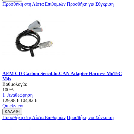
Προσθήκη στη Λίστα Επιθυμιών
Προσθήκη για Σύγκριση
AEM CD Carbon Serial-to-CAN Adapter Harness MoTeC
M4s
Βαθμολογία:
100%
1
Αναθεώρηση
129,98 €
104,82 €
Quickview
ΚΑΛΑΘΙ
Προσθήκη στη Λίστα Επιθυμιών
Προσθήκη για Σύγκριση