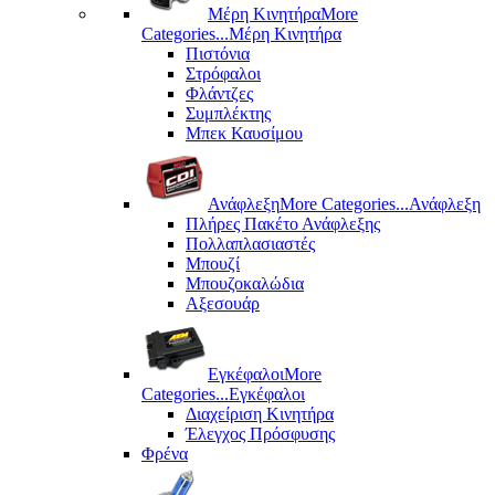
Μέρη Kινητήρα
More
Categories...
Μέρη Kινητήρα
Πιστόνια
Στρόφαλοι
Φλάντζες
Συμπλέκτης
Μπεκ Καυσίμου
Ανάφλεξη
More Categories...
Ανάφλεξη
Πλήρες Πακέτο Ανάφλεξης
Πολλαπλασιαστές
Μπουζί
Μπουζοκαλώδια
Αξεσουάρ
Εγκέφαλοι
More
Categories...
Εγκέφαλοι
Διαχείριση Κινητήρα
Έλεγχος Πρόσφυσης
Φρένα