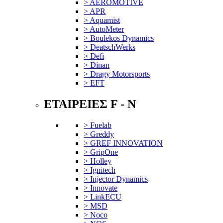
> AEROMOTIVE
> APR
> Aquamist
> AutoMeter
> Boulekos Dynamics
> DeatschWerks
> Defi
> Dinan
> Dragy Motorsports
> EFT
ΕΤΑΙΡΕΙΕΣ F - N
> Fuelab
> Greddy
> GREF INNOVATION
> GripOne
> Holley
> Ignitech
> Injector Dynamics
> Innovate
> LinkECU
> MSD
> Noco