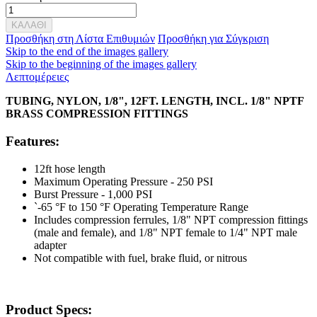
ΚΑΛΑΘΙ
Προσθήκη στη Λίστα Επιθυμιών
Προσθήκη για Σύγκριση
Skip to the end of the images gallery
Skip to the beginning of the images gallery
Λεπτομέρειες
TUBING, NYLON, 1/8", 12FT. LENGTH, INCL. 1/8" NPTF
BRASS COMPRESSION FITTINGS
Features:
12ft hose length
Maximum Operating Pressure - 250 PSI
Burst Pressure - 1,000 PSI
`-65 °F to 150 °F Operating Temperature Range
Includes compression ferrules, 1/8" NPT compression fittings
(male and female), and 1/8" NPT female to 1/4" NPT male
adapter
Not compatible with fuel, brake fluid, or nitrous
Product Specs: