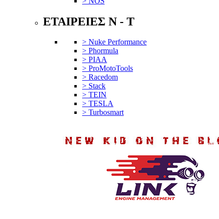
> NOS
ΕΤΑΙΡΕΙΕΣ N - T
> Nuke Performance
> Phormula
> PIAA
> ProMotoTools
> Racedom
> Stack
> TEIN
> TESLA
> Turbosmart