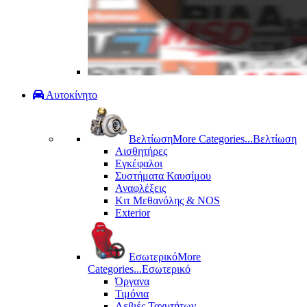
Αυτοκίνητο
Βελτίωση
More Categories...
Βελτίωση
Αισθητήρες
Εγκέφαλοι
Συστήματα Καυσίμου
Αναφλέξεις
Κιτ Μεθανόλης & ΝΟS
Exterior
Εσωτερικό
More
Categories...
Εσωτερικό
Όργανα
Τιμόνια
Λεβιές Ταχυτήτων