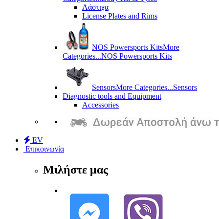
Λάστιχα
License Plates and Rims
NOS Powersports Kits
More
Categories...
NOS Powersports Kits
Sensors
More Categories...
Sensors
Diagnostic tools and Equipment
Accessories
EV
Επικοινωνία
Μιλήστε μας