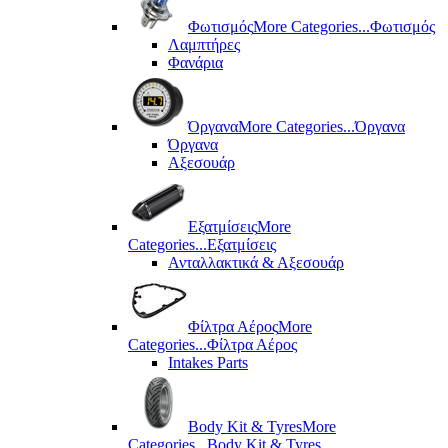
Φωτισμός
More Categories...
Φωτισμός
Λαμπτήρες
Φανάρια
Όργανα
More Categories...
Όργανα
Όργανα
Αξεσουάρ
Εξατμίσεις
More
Categories...
Εξατμίσεις
Ανταλλακτικά & Αξεσουάρ
Φίλτρα Αέρος
More
Categories...
Φίλτρα Αέρος
Intakes Parts
Body Kit & Tyres
More
Categories...
Body Kit & Tyres