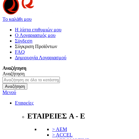
Το καλάθι μου
Η λίστα επιθυμιών μου
Ο Λογαριασμός μου
Σύνδεση
Σύγκριση Προϊόντων
FAQ
Δημιουργία Λογαριασμού
Αναζήτηση
Αναζήτηση
Αναζήτηση
Μενού
Εταιρείες
ΕΤΑΙΡΕΙΕΣ A - E
> AEM
> ACCEL