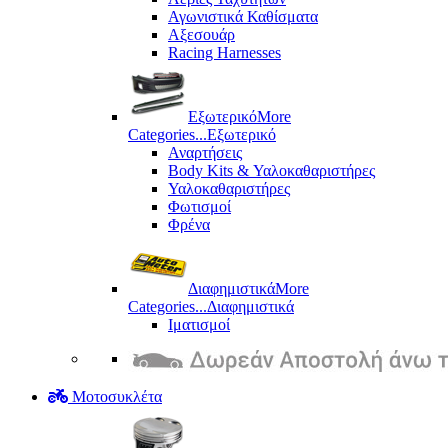
Αγωνιστικά Καθίσματα
Αξεσουάρ
Racing Harnesses
Εξωτερικό
More
Categories...
Εξωτερικό
Αναρτήσεις
Body Kits & Υαλοκαθαριστήρες
Υαλοκαθαριστήρες
Φωτισμοί
Φρένα
Διαφημιστικά
More
Categories...
Διαφημιστικά
Ιματισμοί
Μοτοσυκλέτα