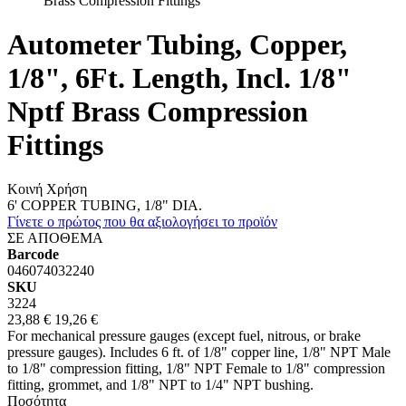
Brass Compression Fittings
Autometer Tubing, Copper,
1/8", 6Ft. Length, Incl. 1/8"
Nptf Brass Compression
Fittings
Κοινή Χρήση
6' COPPER TUBING, 1/8" DIA.
Γίνετε ο πρώτος που θα αξιολογήσει το προϊόν
ΣΕ ΑΠΟΘΕΜΑ
Barcode
046074032240
SKU
3224
23,88 €
19,26 €
For mechanical pressure gauges (except fuel, nitrous, or brake
pressure gauges). Includes 6 ft. of 1/8" copper line, 1/8" NPT Male
to 1/8" compression fitting, 1/8" NPT Female to 1/8" compression
fitting, grommet, and 1/8" NPT to 1/4" NPT bushing.
Ποσότητα