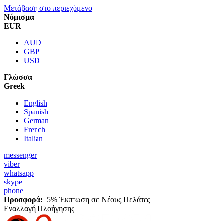
Μετάβαση στο περιεχόμενο
Νόμισμα
EUR
AUD
GBP
USD
Γλώσσα
Greek
English
Spanish
German
French
Italian
messenger
viber
whatsapp
skype
phone
Προσφορά:
5% Έκπτωση σε Νέους Πελάτες
Εναλλαγή Πλοήγησης