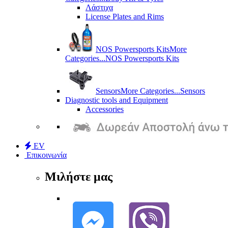
Λάστιχα
License Plates and Rims
NOS Powersports Kits
More
Categories...
NOS Powersports Kits
Sensors
More Categories...
Sensors
Diagnostic tools and Equipment
Accessories
EV
Επικοινωνία
Μιλήστε μας