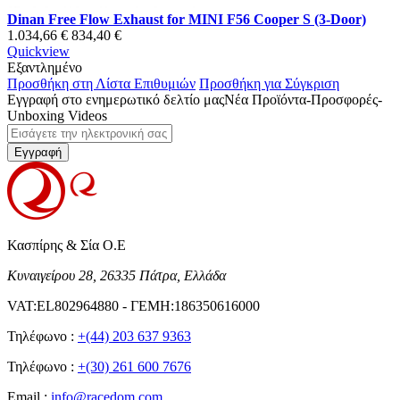
Dinan Free Flow Exhaust for MINI F56 Cooper S (3-Door)
1.034,66 €
834,40 €
Quickview
Εξαντλημένο
Προσθήκη στη Λίστα Επιθυμιών
Προσθήκη για Σύγκριση
Εγγραφή στο ενημερωτικό δελτίο μας
Νέα Προϊόντα-Προσφορές-
Unboxing Videos
Εγγραφή
Κασπίρης & Σία Ο.Ε
Κυναιγείρου 28, 26335 Πάτρα, Ελλάδα
VAT:EL802964880 - ΓΕΜΗ:186350616000
Τηλέφωνο :
+(44) 203 637 9363
Τηλέφωνο :
+(30) 261 600 7676
Email :
info@racedom.com