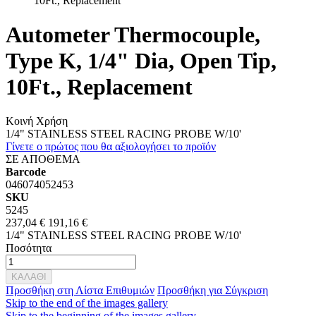
10Ft., Replacement
Autometer Thermocouple,
Type K, 1/4" Dia, Open Tip,
10Ft., Replacement
Κοινή Χρήση
1/4" STAINLESS STEEL RACING PROBE W/10'
Γίνετε ο πρώτος που θα αξιολογήσει το προϊόν
ΣΕ ΑΠΟΘΕΜΑ
Barcode
046074052453
SKU
5245
237,04 €
191,16 €
1/4" STAINLESS STEEL RACING PROBE W/10'
Ποσότητα
ΚΑΛΑΘΙ
Προσθήκη στη Λίστα Επιθυμιών
Προσθήκη για Σύγκριση
Skip to the end of the images gallery
Skip to the beginning of the images gallery