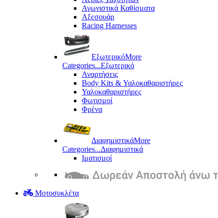
Αγωνιστικά Καθίσματα
Αξεσουάρ
Racing Harnesses
Εξωτερικό
More
Categories...
Εξωτερικό
Αναρτήσεις
Body Kits & Υαλοκαθαριστήρες
Υαλοκαθαριστήρες
Φωτισμοί
Φρένα
Διαφημιστικά
More
Categories...
Διαφημιστικά
Ιματισμοί
Μοτοσυκλέτα