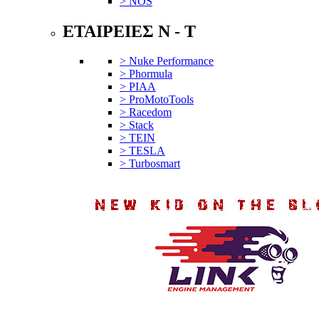
> NOS
ΕΤΑΙΡΕΙΕΣ N - T
> Nuke Performance
> Phormula
> PIAA
> ProMotoTools
> Racedom
> Stack
> TEIN
> TESLA
> Turbosmart