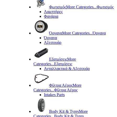
Φωτισμός
More Categories...
Φωτισμός
Λαμπτήρες
Φανάρια
Όργανα
More Categories...
Όργανα
Όργανα
Αξεσουάρ
Εξατμίσεις
More
Categories...
Εξατμίσεις
Ανταλλακτικά & Αξεσουάρ
Φίλτρα Αέρος
More
Categories...
Φίλτρα Αέρος
Intakes Parts
Body Kit & Tyres
More
Categories...
Body Kit & Tyres