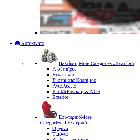
Αυτοκίνητο
Βελτίωση
More Categories...
Βελτίωση
Αισθητήρες
Εγκέφαλοι
Συστήματα Καυσίμου
Αναφλέξεις
Κιτ Μεθανόλης & ΝΟS
Exterior
Εσωτερικό
More
Categories...
Εσωτερικό
Όργανα
Τιμόνια
Λεβιές Ταχυτήτων