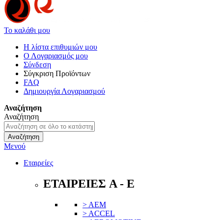
Το καλάθι μου
Η λίστα επιθυμιών μου
Ο Λογαριασμός μου
Σύνδεση
Σύγκριση Προϊόντων
FAQ
Δημιουργία Λογαριασμού
Αναζήτηση
Αναζήτηση
Αναζήτηση
Μενού
Εταιρείες
ΕΤΑΙΡΕΙΕΣ A - E
> AEM
> ACCEL