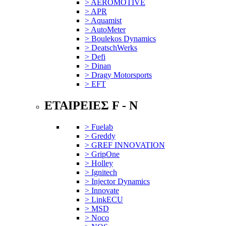
> AEROMOTIVE
> APR
> Aquamist
> AutoMeter
> Boulekos Dynamics
> DeatschWerks
> Defi
> Dinan
> Dragy Motorsports
> EFT
ΕΤΑΙΡΕΙΕΣ F - N
> Fuelab
> Greddy
> GREF INNOVATION
> GripOne
> Holley
> Ignitech
> Injector Dynamics
> Innovate
> LinkECU
> MSD
> Noco