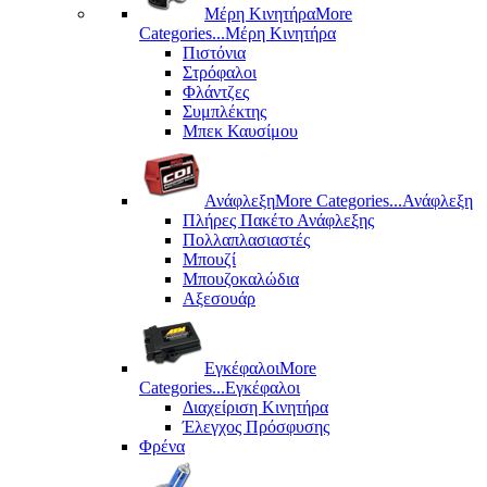
Μέρη Kινητήρα
More
Categories...
Μέρη Kινητήρα
Πιστόνια
Στρόφαλοι
Φλάντζες
Συμπλέκτης
Μπεκ Καυσίμου
Ανάφλεξη
More Categories...
Ανάφλεξη
Πλήρες Πακέτο Ανάφλεξης
Πολλαπλασιαστές
Μπουζί
Μπουζοκαλώδια
Αξεσουάρ
Εγκέφαλοι
More
Categories...
Εγκέφαλοι
Διαχείριση Κινητήρα
Έλεγχος Πρόσφυσης
Φρένα