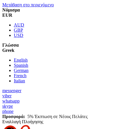
Μετάβαση στο περιεχόμενο
Νόμισμα
EUR
AUD
GBP
USD
Γλώσσα
Greek
English
Spanish
German
French
Italian
messenger
viber
whatsapp
skype
phone
Προσφορά:
5% Έκπτωση σε Νέους Πελάτες
Εναλλαγή Πλοήγησης