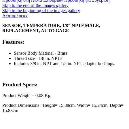
Προσθήκη στη Λίστα Επιθυμιών
Προσθήκη για Σύγκριση
Skip to the end of the images gallery
Skip to the beginning of the images gallery
Λεπτομέρειες
SENSOR, TEMPERATURE, 1/8" NPTF MALE,
REPLACEMENT, AUTO GAGE
Features:
Sensor Body Material - Brass
Thread size - 1/8 in. NPTF
Includes 3/8 in. NPT and 1/2 in. NPT adapter bushings.
Product Specs:
Product Weight = 0.08 Kg
Product Dimensions : Height= 15.88cm, Width= 15.24cm, Depth=
15.88cm