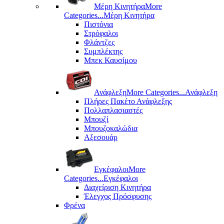
Μέρη Kινητήρα
More
Categories...
Μέρη Kινητήρα
Πιστόνια
Στρόφαλοι
Φλάντζες
Συμπλέκτης
Μπεκ Καυσίμου
Ανάφλεξη
More Categories...
Ανάφλεξη
Πλήρες Πακέτο Ανάφλεξης
Πολλαπλασιαστές
Μπουζί
Μπουζοκαλώδια
Αξεσουάρ
Εγκέφαλοι
More
Categories...
Εγκέφαλοι
Διαχείριση Κινητήρα
Έλεγχος Πρόσφυσης
Φρένα