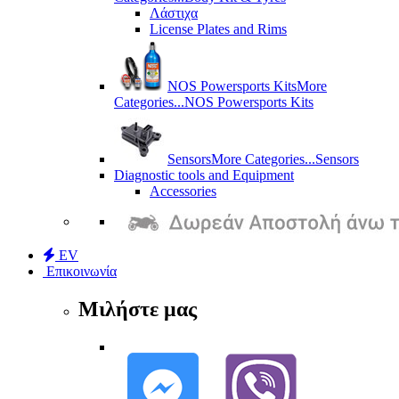
Λάστιχα
License Plates and Rims
NOS Powersports Kits
More
Categories...
NOS Powersports Kits
Sensors
More Categories...
Sensors
Diagnostic tools and Equipment
Accessories
EV
Επικοινωνία
Μιλήστε μας