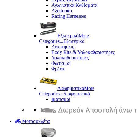
Αγωνιστικά Καθίσματα
Αξεσουάρ
Racing Harnesses
Εξωτερικό
More
Categories...
Εξωτερικό
Αναρτήσεις
Body Kits & Υαλοκαθαριστήρες
Υαλοκαθαριστήρες
Φωτισμοί
Φρένα
Διαφημιστικά
More
Categories...
Διαφημιστικά
Ιματισμοί
Μοτοσυκλέτα