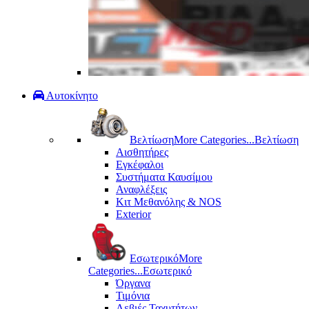
Αυτοκίνητο
Βελτίωση
More Categories...
Βελτίωση
Αισθητήρες
Εγκέφαλοι
Συστήματα Καυσίμου
Αναφλέξεις
Κιτ Μεθανόλης & ΝΟS
Exterior
Εσωτερικό
More
Categories...
Εσωτερικό
Όργανα
Τιμόνια
Λεβιές Ταχυτήτων