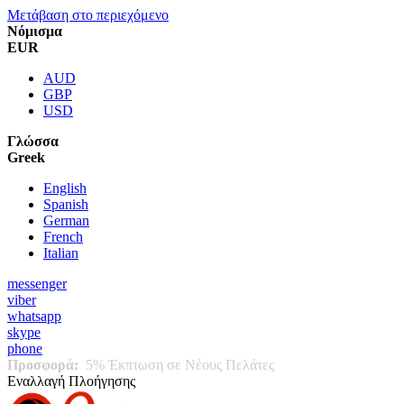
Μετάβαση στο περιεχόμενο
Νόμισμα
EUR
AUD
GBP
USD
Γλώσσα
Greek
English
Spanish
German
French
Italian
messenger
viber
whatsapp
skype
phone
Προσφορά:
5% Έκπτωση σε Νέους Πελάτες
Εναλλαγή Πλοήγησης