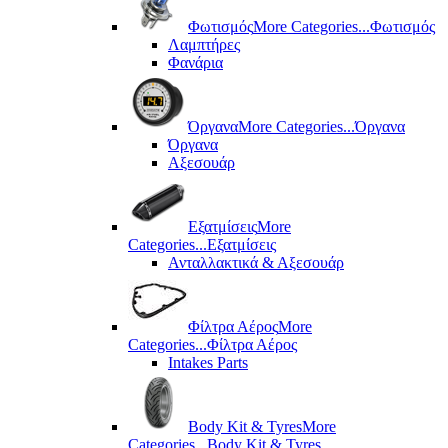
Φωτισμός
More Categories...
Φωτισμός
Λαμπτήρες
Φανάρια
Όργανα
More Categories...
Όργανα
Όργανα
Αξεσουάρ
Εξατμίσεις
More
Categories...
Εξατμίσεις
Ανταλλακτικά & Αξεσουάρ
Φίλτρα Αέρος
More
Categories...
Φίλτρα Αέρος
Intakes Parts
Body Kit & Tyres
More
Categories...
Body Kit & Tyres