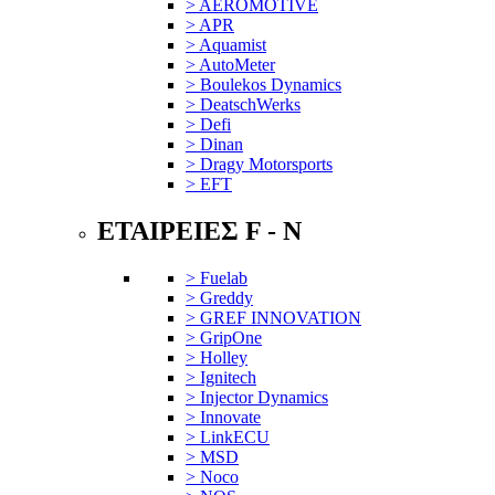
> AEROMOTIVE
> APR
> Aquamist
> AutoMeter
> Boulekos Dynamics
> DeatschWerks
> Defi
> Dinan
> Dragy Motorsports
> EFT
ΕΤΑΙΡΕΙΕΣ F - N
> Fuelab
> Greddy
> GREF INNOVATION
> GripOne
> Holley
> Ignitech
> Injector Dynamics
> Innovate
> LinkECU
> MSD
> Noco