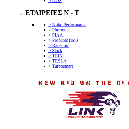
> NOS
ΕΤΑΙΡΕΙΕΣ N - T
> Nuke Performance
> Phormula
> PIAA
> ProMotoTools
> Racedom
> Stack
> TEIN
> TESLA
> Turbosmart