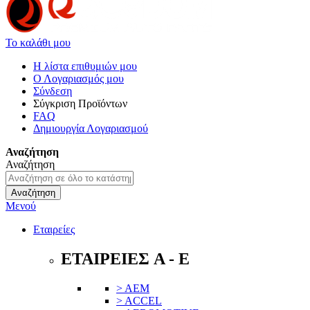
Το καλάθι μου
Η λίστα επιθυμιών μου
Ο Λογαριασμός μου
Σύνδεση
Σύγκριση Προϊόντων
FAQ
Δημιουργία Λογαριασμού
Αναζήτηση
Αναζήτηση
Αναζήτηση
Μενού
Εταιρείες
ΕΤΑΙΡΕΙΕΣ A - E
> AEM
> ACCEL