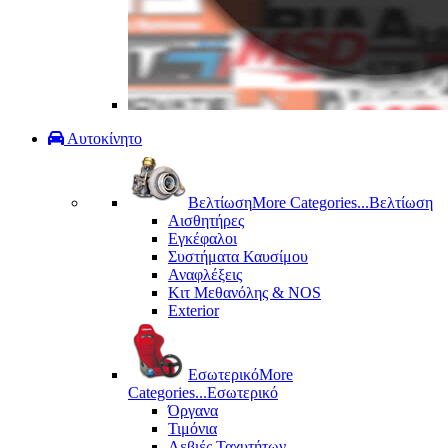
Αυτοκίνητο
Βελτίωση
More Categories...
Βελτίωση
Αισθητήρες
Εγκέφαλοι
Συστήματα Καυσίμου
Αναφλέξεις
Κιτ Μεθανόλης & ΝΟS
Exterior
Εσωτερικό
More
Categories...
Εσωτερικό
Όργανα
Τιμόνια
Λεβιές Ταχυτήτων