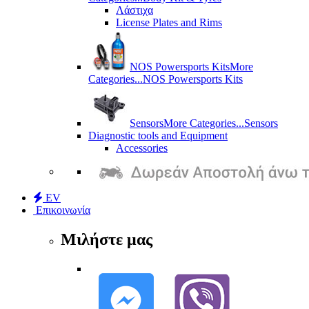
Λάστιχα
License Plates and Rims
NOS Powersports Kits
More
Categories...
NOS Powersports Kits
Sensors
More Categories...
Sensors
Diagnostic tools and Equipment
Accessories
EV
Επικοινωνία
Μιλήστε μας