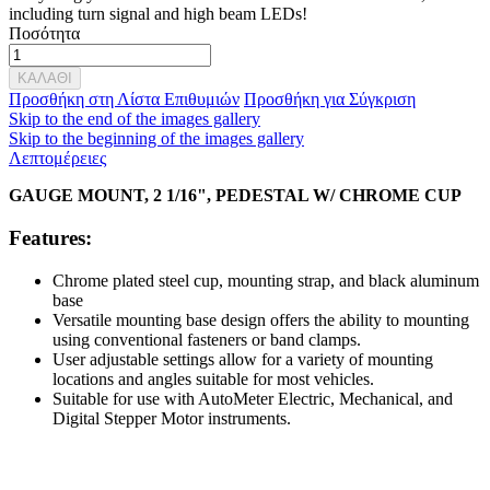
including turn signal and high beam LEDs!
Ποσότητα
ΚΑΛΑΘΙ
Προσθήκη στη Λίστα Επιθυμιών
Προσθήκη για Σύγκριση
Skip to the end of the images gallery
Skip to the beginning of the images gallery
Λεπτομέρειες
GAUGE MOUNT, 2 1/16", PEDESTAL W/ CHROME CUP
Features:
Chrome plated steel cup, mounting strap, and black aluminum
base
Versatile mounting base design offers the ability to mounting
using conventional fasteners or band clamps.
User adjustable settings allow for a variety of mounting
locations and angles suitable for most vehicles.
Suitable for use with AutoMeter Electric, Mechanical, and
Digital Stepper Motor instruments.