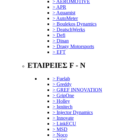
> AEROMOTIVE
> APR
> Aquamist
> AutoMeter
> Boulekos Dynamics
> DeatschWerks
> Defi
> Dinan
> Dragy Motorsports
> EFT
ΕΤΑΙΡΕΙΕΣ F - N
> Fuelab
> Greddy
> GREF INNOVATION
> GripOne
> Holley
> Ignitech
> Injector Dynamics
> Innovate
> LinkECU
> MSD
> Noco