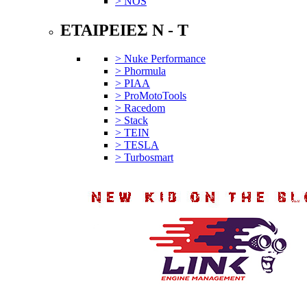
> NOS
ΕΤΑΙΡΕΙΕΣ N - T
> Nuke Performance
> Phormula
> PIAA
> ProMotoTools
> Racedom
> Stack
> TEIN
> TESLA
> Turbosmart