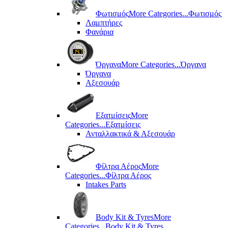
Φωτισμός
More Categories...
Φωτισμός
Λαμπτήρες
Φανάρια
Όργανα
More Categories...
Όργανα
Όργανα
Αξεσουάρ
Εξατμίσεις
More
Categories...
Εξατμίσεις
Ανταλλακτικά & Αξεσουάρ
Φίλτρα Αέρος
More
Categories...
Φίλτρα Αέρος
Intakes Parts
Body Kit & Tyres
More
Categories...
Body Kit & Tyres