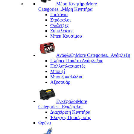
Μέρη Kινητήρα
More
Categories...
Μέρη Kινητήρα
Πιστόνια
Στρόφαλοι
Φλάντζες
Συμπλέκτης
Μπεκ Καυσίμου
Ανάφλεξη
More Categories...
Ανάφλεξη
Πλήρες Πακέτο Ανάφλεξης
Πολλαπλασιαστές
Μπουζί
Μπουζοκαλώδια
Αξεσουάρ
Εγκέφαλοι
More
Categories...
Εγκέφαλοι
Διαχείριση Κινητήρα
Έλεγχος Πρόσφυσης
Φρένα