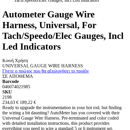
Tach/Speedo/Elec Gauges, Incl Led Indicators
Autometer Gauge Wire
Harness, Universal, For
Tach/Speedo/Elec Gauges, Incl
Led Indicators
Κοινή Χρήση
UNIVERSAL GAUGE WIRE HARNESS
Γίνετε ο πρώτος που θα αξιολογήσει το προϊόν
ΣΕ ΑΠΟΘΕΜΑ
Barcode
046074021985
SKU
2198
234,63 €
189,22 €
Ready to upgrade the instrumentation in your hot rod, but finding
the wiring a bit daunting? AutoMeter has you covered with their
Universal Gauge Wire Harness. Pre-terminated and color coded
with detailed installation instructions, this product provides
everything you need to wire a standard 5 or 6 instrument set,