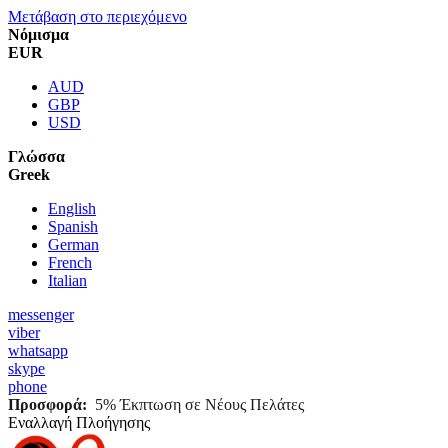
Μετάβαση στο περιεχόμενο
Νόμισμα
EUR
AUD
GBP
USD
Γλώσσα
Greek
English
Spanish
German
French
Italian
messenger
viber
whatsapp
skype
phone
Προσφορά:
5% Έκπτωση σε Νέους Πελάτες
Εναλλαγή Πλοήγησης