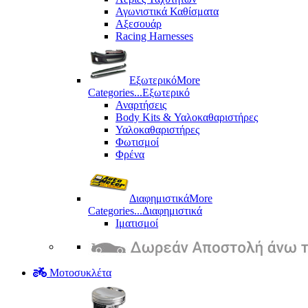
Αγωνιστικά Καθίσματα
Αξεσουάρ
Racing Harnesses
Εξωτερικό
More
Categories...
Εξωτερικό
Αναρτήσεις
Body Kits & Υαλοκαθαριστήρες
Υαλοκαθαριστήρες
Φωτισμοί
Φρένα
Διαφημιστικά
More
Categories...
Διαφημιστικά
Ιματισμοί
Μοτοσυκλέτα