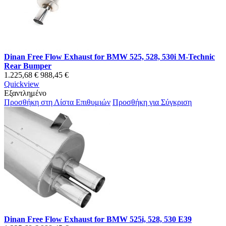
Dinan Free Flow Exhaust for BMW 525, 528, 530i M-Technic
Rear Bumper
1.225,68 €
988,45 €
Quickview
Εξαντλημένο
Προσθήκη στη Λίστα Επιθυμιών
Προσθήκη για Σύγκριση
Dinan Free Flow Exhaust for BMW 525i, 528, 530 E39