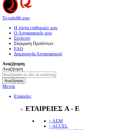
Το καλάθι μου
Η λίστα επιθυμιών μου
Ο Λογαριασμός μου
Σύνδεση
Σύγκριση Προϊόντων
FAQ
Δημιουργία Λογαριασμού
Αναζήτηση
Αναζήτηση
Αναζήτηση
Μενού
Εταιρείες
ΕΤΑΙΡΕΙΕΣ A - E
> AEM
> ACCEL