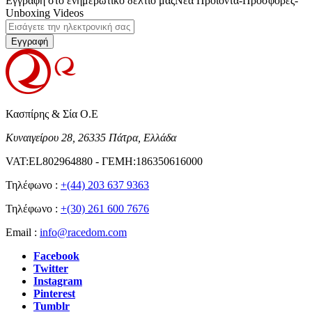
Εγγραφή στο ενημερωτικό δελτίο μας
Νέα Προϊόντα-Προσφορές-
Unboxing Videos
Εγγραφή
Κασπίρης & Σία Ο.Ε
Κυναιγείρου 28, 26335 Πάτρα, Ελλάδα
VAT:EL802964880 - ΓΕΜΗ:186350616000
Τηλέφωνο :
+(44) 203 637 9363
Τηλέφωνο :
+(30) 261 600 7676
Email :
info@racedom.com
Facebook
Twitter
Instagram
Pinterest
Tumblr