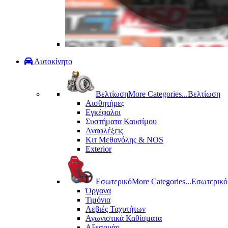
Αυτοκίνητο
Βελτίωση
More Categories...
Βελτίωση
Αισθητήρες
Εγκέφαλοι
Συστήματα Καυσίμου
Αναφλέξεις
Κιτ Μεθανόλης & ΝΟS
Exterior
Εσωτερικό
More Categories...
Εσωτερικό
Όργανα
Τιμόνια
Λεβιές Ταχυτήτων
Αγωνιστικά Καθίσματα
Αξεσουάρ