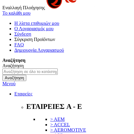
Εναλλαγή Πλοήγησης
Το καλάθι μου
Η λίστα επιθυμιών μου
Ο Λογαριασμός μου
Σύνδεση
Σύγκριση Προϊόντων
FAQ
Δημιουργία Λογαριασμού
Αναζήτηση
Αναζήτηση
Αναζήτηση
Μενού
Εταιρείες
ΕΤΑΙΡΕΙΕΣ A - E
> AEM
> ACCEL
> AEROMOTIVE