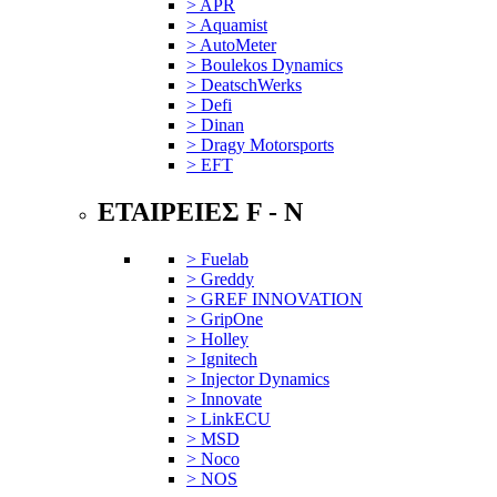
> APR
> Aquamist
> AutoMeter
> Boulekos Dynamics
> DeatschWerks
> Defi
> Dinan
> Dragy Motorsports
> EFT
ΕΤΑΙΡΕΙΕΣ F - N
> Fuelab
> Greddy
> GREF INNOVATION
> GripOne
> Holley
> Ignitech
> Injector Dynamics
> Innovate
> LinkECU
> MSD
> Noco
> NOS