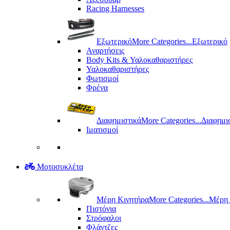
Racing Harnesses
Εξωτερικό
More Categories...
Εξωτερικό
Αναρτήσεις
Body Kits & Υαλοκαθαριστήρες
Υαλοκαθαριστήρες
Φωτισμοί
Φρένα
Διαφημιστικά
More Categories...
Διαφημι
Ιματισμοί
Μοτοσυκλέτα
Μέρη Kινητήρα
More Categories...
Μέρη 
Πιστόνια
Στρόφαλοι
Φλάντζες