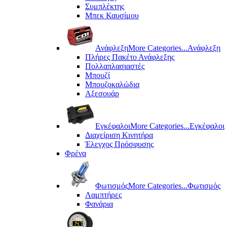
Συμπλέκτης
Μπεκ Καυσίμου
Ανάφλεξη
More Categories...
Ανάφλεξη
Πλήρες Πακέτο Ανάφλεξης
Πολλαπλασιαστές
Μπουζί
Μπουζοκαλώδια
Αξεσουάρ
Εγκέφαλοι
More Categories...
Εγκέφαλοι
Διαχείριση Κινητήρα
Έλεγχος Πρόσφυσης
Φρένα
Φωτισμός
More Categories...
Φωτισμός
Λαμπτήρες
Φανάρια