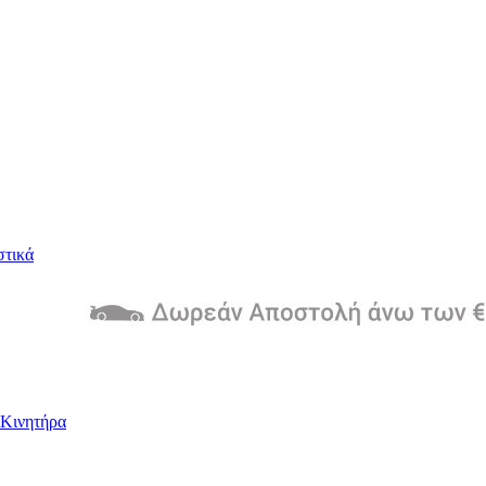
στικά
Kινητήρα