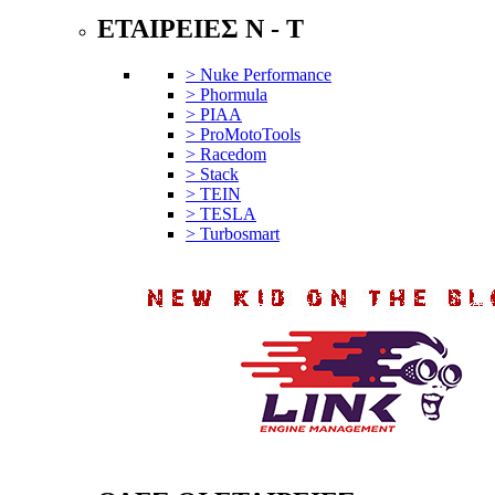
ΕΤΑΙΡΕΙΕΣ N - T
> Nuke Performance
> Phormula
> PIAA
> ProMotoTools
> Racedom
> Stack
> TEIN
> TESLA
> Turbosmart