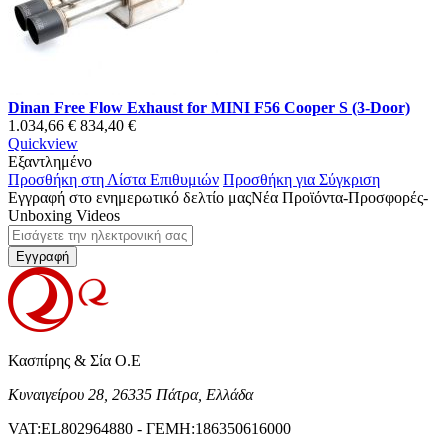
Dinan Free Flow Exhaust for MINI F56 Cooper S (3-Door)
1.034,66 €
834,40 €
Quickview
Εξαντλημένο
Προσθήκη στη Λίστα Επιθυμιών
Προσθήκη για Σύγκριση
Εγγραφή στο ενημερωτικό δελτίο μας
Νέα Προϊόντα-Προσφορές-
Unboxing Videos
Εγγραφή
Κασπίρης & Σία Ο.Ε
Κυναιγείρου 28, 26335 Πάτρα, Ελλάδα
VAT:EL802964880 - ΓΕΜΗ:186350616000