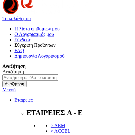
Το καλάθι μου
Η λίστα επιθυμιών μου
Ο Λογαριασμός μου
Σύνδεση
Σύγκριση Προϊόντων
FAQ
Δημιουργία Λογαριασμού
Αναζήτηση
Αναζήτηση
Αναζήτηση
Μενού
Εταιρείες
ΕΤΑΙΡΕΙΕΣ A - E
> AEM
> ACCEL