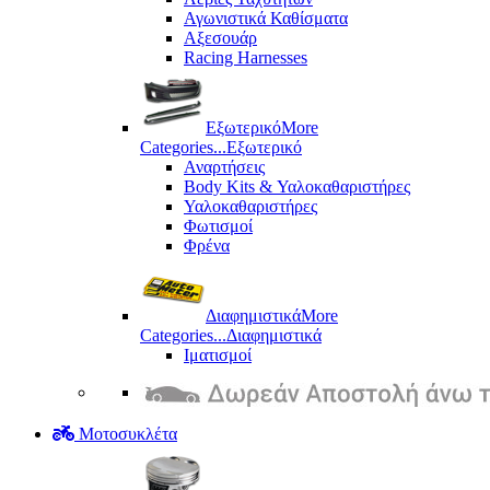
Αγωνιστικά Καθίσματα
Αξεσουάρ
Racing Harnesses
Εξωτερικό
More
Categories...
Εξωτερικό
Αναρτήσεις
Body Kits & Υαλοκαθαριστήρες
Υαλοκαθαριστήρες
Φωτισμοί
Φρένα
Διαφημιστικά
More
Categories...
Διαφημιστικά
Ιματισμοί
Μοτοσυκλέτα