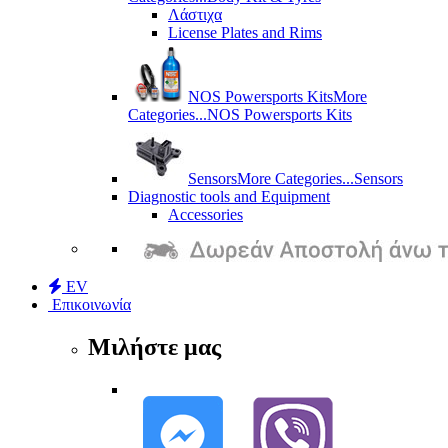
Λάστιχα
License Plates and Rims
NOS Powersports Kits
More
Categories...
NOS Powersports Kits
Sensors
More Categories...
Sensors
Diagnostic tools and Equipment
Accessories
EV
Επικοινωνία
Μιλήστε μας