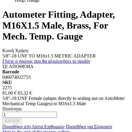
Temp. Gauge
Autometer Fitting, Adapter,
M16X1.5 Male, Brass, For
Mech. Temp. Gauge
Κοινή Χρήση
5/8"-18 UNF TO M16x1.5 METRIC ADAPTER
Γίνετε ο πρώτος που θα αξιολογήσει το προϊόν
ΣΕ ΑΠΟΘΕΜΑ
Barcode
046074022753
SKU
2275
81,00 €
65,32 €
5/8"-18 UNF Female (adapts directly to sealing nut on AutoMeter
Mechanical Temp Gauges) to M16x1.5 Male
Ποσότητα
ΚΑΛΑΘΙ
Προσθήκη στη Λίστα Επιθυμιών
Προσθήκη για Σύγκριση
Skip to the end of the images gallery