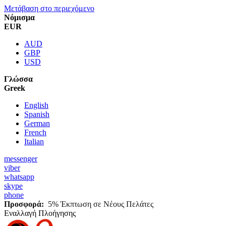
Μετάβαση στο περιεχόμενο
Νόμισμα
EUR
AUD
GBP
USD
Γλώσσα
Greek
English
Spanish
German
French
Italian
messenger
viber
whatsapp
skype
phone
Προσφορά:
5% Έκπτωση σε Νέους Πελάτες
Εναλλαγή Πλοήγησης