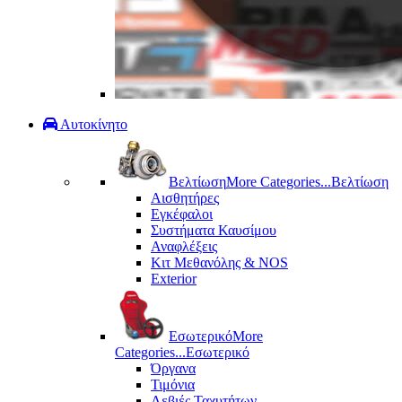
Αυτοκίνητο
Βελτίωση
More Categories...
Βελτίωση
Αισθητήρες
Εγκέφαλοι
Συστήματα Καυσίμου
Αναφλέξεις
Κιτ Μεθανόλης & ΝΟS
Exterior
Εσωτερικό
More
Categories...
Εσωτερικό
Όργανα
Τιμόνια
Λεβιές Ταχυτήτων