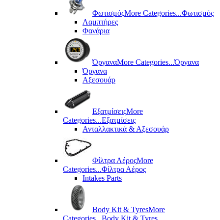
Φωτισμός
More Categories...
Φωτισμός
Λαμπτήρες
Φανάρια
Όργανα
More Categories...
Όργανα
Όργανα
Αξεσουάρ
Εξατμίσεις
More
Categories...
Εξατμίσεις
Ανταλλακτικά & Αξεσουάρ
Φίλτρα Αέρος
More
Categories...
Φίλτρα Αέρος
Intakes Parts
Body Kit & Tyres
More
Categories...
Body Kit & Tyres