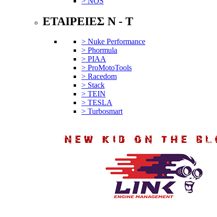
> NOS
ΕΤΑΙΡΕΙΕΣ N - T
> Nuke Performance
> Phormula
> PIAA
> ProMotoTools
> Racedom
> Stack
> TEIN
> TESLA
> Turbosmart