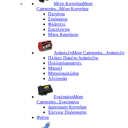
Μέρη Kινητήρα
More
Categories...
Μέρη Kινητήρα
Πιστόνια
Στρόφαλοι
Φλάντζες
Συμπλέκτης
Μπεκ Καυσίμου
Ανάφλεξη
More Categories...
Ανάφλεξη
Πλήρες Πακέτο Ανάφλεξης
Πολλαπλασιαστές
Μπουζί
Μπουζοκαλώδια
Αξεσουάρ
Εγκέφαλοι
More
Categories...
Εγκέφαλοι
Διαχείριση Κινητήρα
Έλεγχος Πρόσφυσης
Φρένα