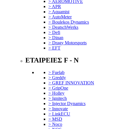
> AEROMOTIVE
> APR
> Aquamist
> AutoMeter
> Boulekos Dynamics
> DeatschWerks
> Defi
> Dinan
> Dragy Motorsports
> EFT
ΕΤΑΙΡΕΙΕΣ F - N
> Fuelab
> Greddy
> GREF INNOVATION
> GripOne
> Holley
> Ignitech
> Injector Dynamics
> Innovate
> LinkECU
> MSD
> Noco