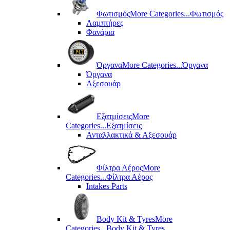
Φωτισμός
More Categories...
Φωτισμός
Λαμπτήρες
Φανάρια
Όργανα
More Categories...
Όργανα
Όργανα
Αξεσουάρ
Εξατμίσεις
More
Categories...
Εξατμίσεις
Ανταλλακτικά & Αξεσουάρ
Φίλτρα Αέρος
More
Categories...
Φίλτρα Αέρος
Intakes Parts
Body Kit & Tyres
More
Categories...
Body Kit & Tyres