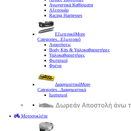
Αγωνιστικά Καθίσματα
Αξεσουάρ
Racing Harnesses
Εξωτερικό
More
Categories...
Εξωτερικό
Αναρτήσεις
Body Kits & Υαλοκαθαριστήρες
Υαλοκαθαριστήρες
Φωτισμοί
Φρένα
Διαφημιστικά
More
Categories...
Διαφημιστικά
Ιματισμοί
Μοτοσυκλέτα