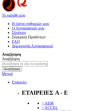
Το καλάθι μου
Η λίστα επιθυμιών μου
Ο Λογαριασμός μου
Σύνδεση
Σύγκριση Προϊόντων
FAQ
Δημιουργία Λογαριασμού
Αναζήτηση
Αναζήτηση
Αναζήτηση
Μενού
Εταιρείες
ΕΤΑΙΡΕΙΕΣ A - E
> AEM
> ACCEL