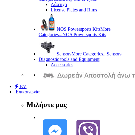
Λάστιχα
License Plates and Rims
NOS Powersports Kits
More
Categories...
NOS Powersports Kits
Sensors
More Categories...
Sensors
Diagnostic tools and Equipment
Accessories
EV
Επικοινωνία
Μιλήστε μας