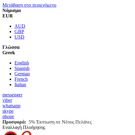
Μετάβαση στο περιεχόμενο
Νόμισμα
EUR
AUD
GBP
USD
Γλώσσα
Greek
English
Spanish
German
French
Italian
messenger
viber
whatsapp
skype
phone
Προσφορά:
5% Έκπτωση σε Νέους Πελάτες
Εναλλαγή Πλοήγησης