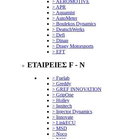
> AEROMOTIVE
> APR
> Aquamist
> AutoMeter
> Boulekos Dynamics
> DeatschWerks
> Defi
> Dinan
> Dragy Motorsports
> EFT
ΕΤΑΙΡΕΙΕΣ F - N
> Fuelab
> Greddy
> GREF INNOVATION
> GripOne
> Holley
> Ignitech
> Injector Dynamics
> Innovate
> LinkECU
> MSD
> Noco