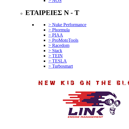
> NOS
ΕΤΑΙΡΕΙΕΣ N - T
> Nuke Performance
> Phormula
> PIAA
> ProMotoTools
> Racedom
> Stack
> TEIN
> TESLA
> Turbosmart