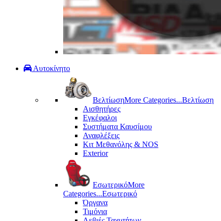
Αυτοκίνητο
Βελτίωση
More Categories...
Βελτίωση
Αισθητήρες
Εγκέφαλοι
Συστήματα Καυσίμου
Αναφλέξεις
Κιτ Μεθανόλης & ΝΟS
Exterior
Εσωτερικό
More
Categories...
Εσωτερικό
Όργανα
Τιμόνια
Λεβιές Ταχυτήτων