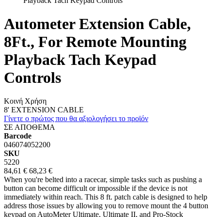
Playback Tach Keypad Controls
Autometer Extension Cable,
8Ft., For Remote Mounting
Playback Tach Keypad
Controls
Κοινή Χρήση
8' EXTENSION CABLE
Γίνετε ο πρώτος που θα αξιολογήσει το προϊόν
ΣΕ ΑΠΟΘΕΜΑ
Barcode
046074052200
SKU
5220
84,61 €
68,23 €
When you're belted into a racecar, simple tasks such as pushing a
button can become difficult or impossible if the device is not
immediately within reach. This 8 ft. patch cable is designed to help
address those issues by allowing you to remove mount the 4 button
keypad on AutoMeter Ultimate, Ultimate II, and Pro-Stock