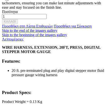
tachometers, ensuring you can make last minute adjustmnets with
ease and stay focused on the finish line.
Ποσότητα
ΚΑΛΑΘΙ
Προσθήκη στη Λίστα Επιθυμιών
Προσθήκη για Σύγκριση
Skip to the end of the images gallery
Skip to the beginning of the images gallery
Λεπτομέρειες
WIRE HARNESS, EXTENSION, 20FT, PRESS, DIGITAL
STEPPER MOTOR GAUGE
Features:
20 ft. pre-terminated plug and play digital stepper motor fluid
pressure gauge wiring harness
Product Specs:
Product Weight = 0.13 Kg