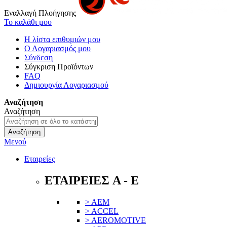
Εναλλαγή Πλοήγησης
Το καλάθι μου
Η λίστα επιθυμιών μου
Ο Λογαριασμός μου
Σύνδεση
Σύγκριση Προϊόντων
FAQ
Δημιουργία Λογαριασμού
Αναζήτηση
Αναζήτηση
Αναζήτηση
Μενού
Εταιρείες
ΕΤΑΙΡΕΙΕΣ A - E
> AEM
> ACCEL
> AEROMOTIVE