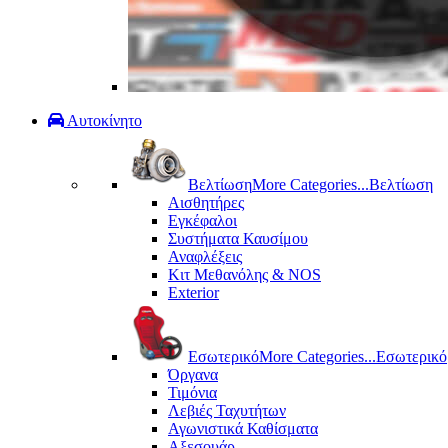
Αυτοκίνητο
Βελτίωση
More Categories...
Βελτίωση
Αισθητήρες
Εγκέφαλοι
Συστήματα Καυσίμου
Αναφλέξεις
Κιτ Μεθανόλης & ΝΟS
Exterior
Εσωτερικό
More Categories...
Εσωτερικό
Όργανα
Τιμόνια
Λεβιές Ταχυτήτων
Αγωνιστικά Καθίσματα
Αξεσουάρ