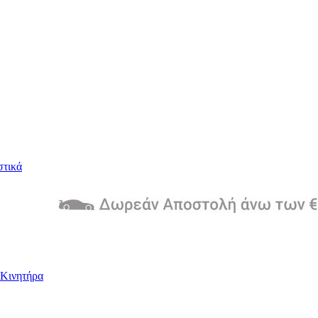
στικά
Kινητήρα