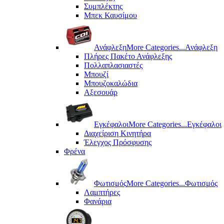
Συμπλέκτης
Μπεκ Καυσίμου
Ανάφλεξη
More Categories...
Ανάφλεξη
Πλήρες Πακέτο Ανάφλεξης
Πολλαπλασιαστές
Μπουζί
Μπουζοκαλώδια
Αξεσουάρ
Εγκέφαλοι
More Categories...
Εγκέφαλοι
Διαχείριση Κινητήρα
Έλεγχος Πρόσφυσης
Φρένα
Φωτισμός
More Categories...
Φωτισμός
Λαμπτήρες
Φανάρια