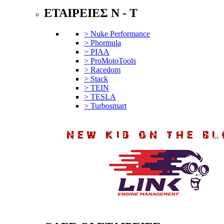
ΕΤΑΙΡΕΙΕΣ N - T
> Nuke Performance
> Phormula
> PIAA
> ProMotoTools
> Racedom
> Stack
> TEIN
> TESLA
> Turbosmart