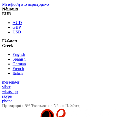
Μετάβαση στο περιεχόμενο
Νόμισμα
EUR
AUD
GBP
USD
Γλώσσα
Greek
English
Spanish
German
French
Italian
messenger
viber
whatsapp
skype
phone
Προσφορά:
5% Έκπτωση σε Νέους Πελάτες