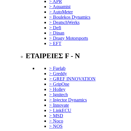
> APR
> Aquamist
> AutoMeter
> Boulekos Dynamics
> DeatschWerks
> Defi
> Dinan
> Dragy Motorsports
> EFT
ΕΤΑΙΡΕΙΕΣ F - N
> Fuelab
> Greddy
> GREF INNOVATION
> GripOne
> Holley
> Ignitech
> Injector Dynamics
> Innovate
> LinkECU
> MSD
> Noco
> NOS