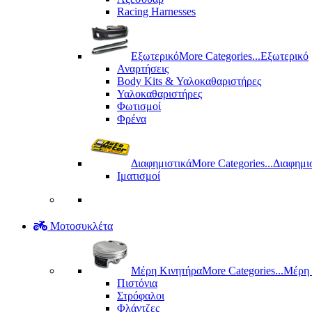
Racing Harnesses
Εξωτερικό
More Categories...
Εξωτερικό
Αναρτήσεις
Body Kits & Υαλοκαθαριστήρες
Υαλοκαθαριστήρες
Φωτισμοί
Φρένα
Διαφημιστικά
More Categories...
Διαφημι
Ιματισμοί
Μοτοσυκλέτα
Μέρη Kινητήρα
More Categories...
Μέρη 
Πιστόνια
Στρόφαλοι
Φλάντζες