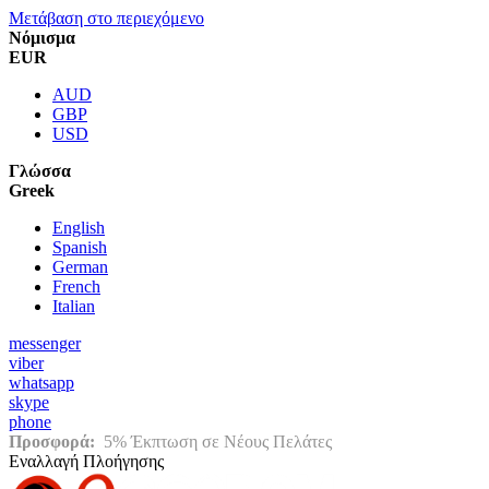
Μετάβαση στο περιεχόμενο
Νόμισμα
EUR
AUD
GBP
USD
Γλώσσα
Greek
English
Spanish
German
French
Italian
messenger
viber
whatsapp
skype
phone
Προσφορά:
5% Έκπτωση σε Νέους Πελάτες
Εναλλαγή Πλοήγησης