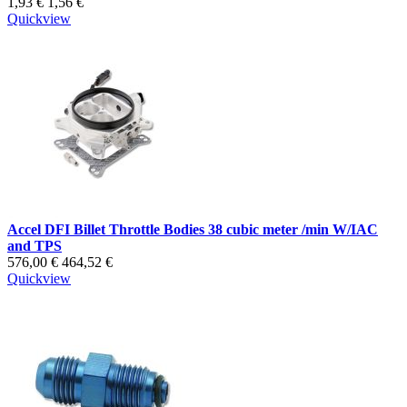
1,93 €
1,56 €
Quickview
Accel DFI Billet Throttle Bodies 38 cubic meter /min W/IAC
and TPS
576,00 €
464,52 €
Quickview