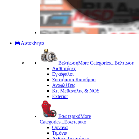
Αυτοκίνητο
Βελτίωση
More Categories...
Βελτίωση
Αισθητήρες
Εγκέφαλοι
Συστήματα Καυσίμου
Αναφλέξεις
Κιτ Μεθανόλης & ΝΟS
Exterior
Εσωτερικό
More
Categories...
Εσωτερικό
Όργανα
Τιμόνια
Λεβιές Ταχυτήτων