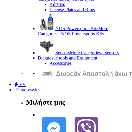
Λάστιχα
License Plates and Rims
NOS Powersports Kits
More
Categories...
NOS Powersports Kits
Sensors
More Categories...
Sensors
Diagnostic tools and Equipment
Accessories
EV
Επικοινωνία
Μιλήστε μας