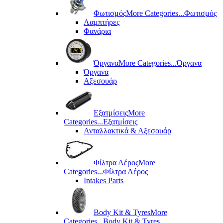
Φωτισμός
More Categories...
Φωτισμός
Λαμπτήρες
Φανάρια
Όργανα
More Categories...
Όργανα
Όργανα
Αξεσουάρ
Εξατμίσεις
More
Categories...
Εξατμίσεις
Ανταλλακτικά & Αξεσουάρ
Φίλτρα Αέρος
More
Categories...
Φίλτρα Αέρος
Intakes Parts
Body Kit & Tyres
More
Categories...
Body Kit & Tyres