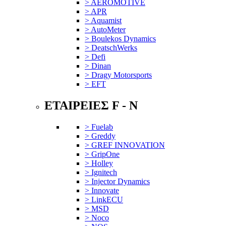
> AEROMOTIVE
> APR
> Aquamist
> AutoMeter
> Boulekos Dynamics
> DeatschWerks
> Defi
> Dinan
> Dragy Motorsports
> EFT
ΕΤΑΙΡΕΙΕΣ F - N
> Fuelab
> Greddy
> GREF INNOVATION
> GripOne
> Holley
> Ignitech
> Injector Dynamics
> Innovate
> LinkECU
> MSD
> Noco