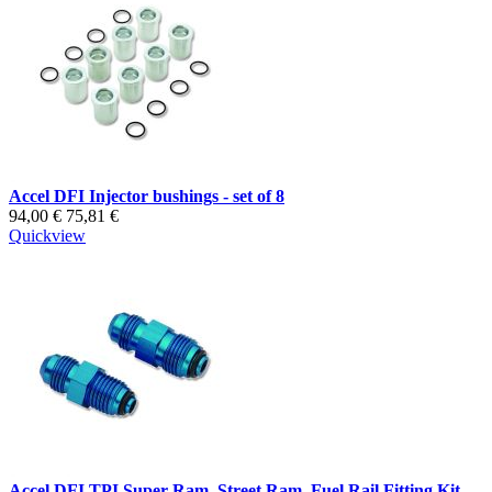
Accel DFI Injector bushings - set of 8
94,00 €
75,81 €
Quickview
Accel DFI TPI Super Ram, Street Ram, Fuel Rail Fitting Kit