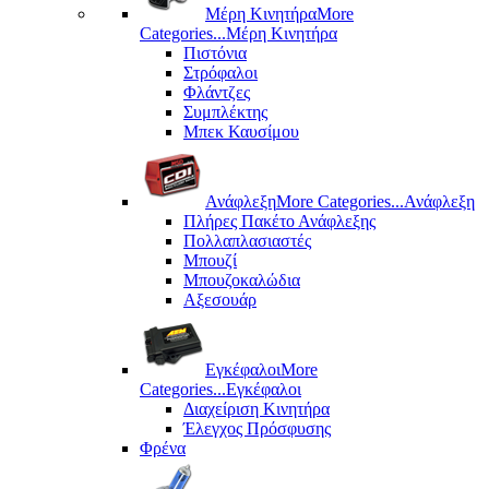
Μέρη Kινητήρα
More
Categories...
Μέρη Kινητήρα
Πιστόνια
Στρόφαλοι
Φλάντζες
Συμπλέκτης
Μπεκ Καυσίμου
Ανάφλεξη
More Categories...
Ανάφλεξη
Πλήρες Πακέτο Ανάφλεξης
Πολλαπλασιαστές
Μπουζί
Μπουζοκαλώδια
Αξεσουάρ
Εγκέφαλοι
More
Categories...
Εγκέφαλοι
Διαχείριση Κινητήρα
Έλεγχος Πρόσφυσης
Φρένα