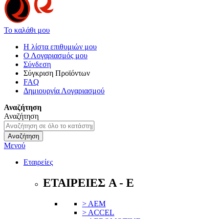
Το καλάθι μου
Η λίστα επιθυμιών μου
Ο Λογαριασμός μου
Σύνδεση
Σύγκριση Προϊόντων
FAQ
Δημιουργία Λογαριασμού
Αναζήτηση
Αναζήτηση
Αναζήτηση
Μενού
Εταιρείες
ΕΤΑΙΡΕΙΕΣ A - E
> AEM
> ACCEL