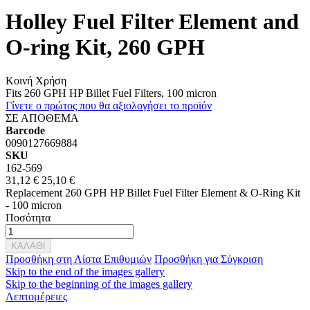
Holley Fuel Filter Element and
O-ring Kit, 260 GPH
Κοινή Χρήση
Fits 260 GPH HP Billet Fuel Filters, 100 micron
Γίνετε ο πρώτος που θα αξιολογήσει το προϊόν
ΣΕ ΑΠΟΘΕΜΑ
Barcode
0090127669884
SKU
162-569
31,12 €
25,10 €
Replacement 260 GPH HP Billet Fuel Filter Element & O-Ring Kit
- 100 micron
Ποσότητα
ΚΑΛΑΘΙ
Προσθήκη στη Λίστα Επιθυμιών
Προσθήκη για Σύγκριση
Skip to the end of the images gallery
Skip to the beginning of the images gallery
Λεπτομέρειες