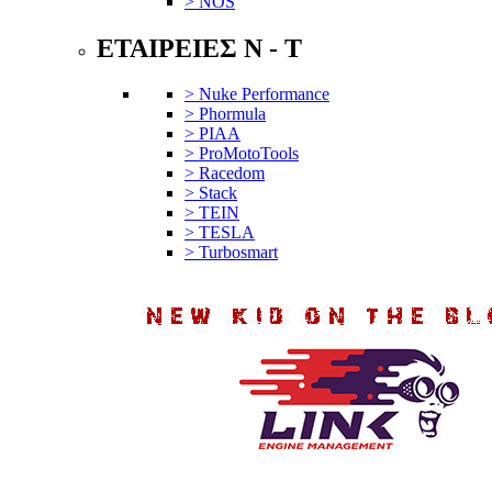
> NOS
ΕΤΑΙΡΕΙΕΣ N - T
> Nuke Performance
> Phormula
> PIAA
> ProMotoTools
> Racedom
> Stack
> TEIN
> TESLA
> Turbosmart