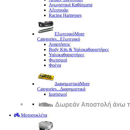
Αγωνιστικά Καθίσματα
Αξεσουάρ
Racing Harnesses
Εξωτερικό
More
Categories...
Εξωτερικό
Αναρτήσεις
Body Kits & Υαλοκαθαριστήρες
Υαλοκαθαριστήρες
Φωτισμοί
Φρένα
Διαφημιστικά
More
Categories...
Διαφημιστικά
Ιματισμοί
Μοτοσυκλέτα