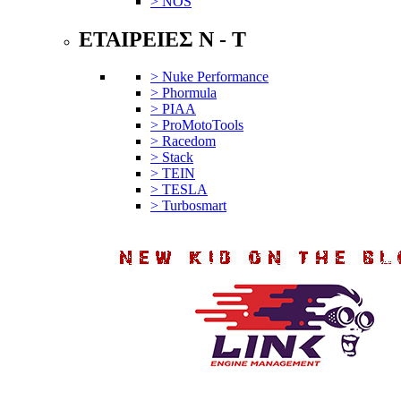
> NOS
ΕΤΑΙΡΕΙΕΣ N - T
> Nuke Performance
> Phormula
> PIAA
> ProMotoTools
> Racedom
> Stack
> TEIN
> TESLA
> Turbosmart