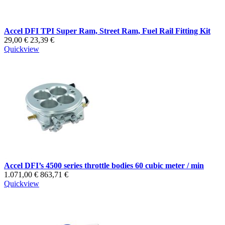
Accel DFI TPI Super Ram, Street Ram, Fuel Rail Fitting Kit
29,00 €
23,39 €
Quickview
Accel DFI’s 4500 series throttle bodies 60 cubic meter / min
1.071,00 €
863,71 €
Quickview