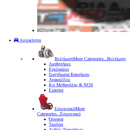
Αυτοκίνητο
Βελτίωση
More Categories...
Βελτίωση
Αισθητήρες
Εγκέφαλοι
Συστήματα Καυσίμου
Αναφλέξεις
Κιτ Μεθανόλης & ΝΟS
Exterior
Εσωτερικό
More
Categories...
Εσωτερικό
Όργανα
Τιμόνια
Λεβιές Ταχυτήτων