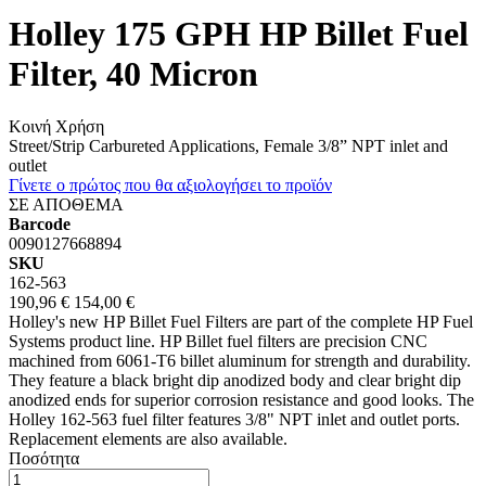
Holley 175 GPH HP Billet Fuel
Filter, 40 Micron
Κοινή Χρήση
Street/Strip Carbureted Applications, Female 3/8” NPT inlet and
outlet
Γίνετε ο πρώτος που θα αξιολογήσει το προϊόν
ΣΕ ΑΠΟΘΕΜΑ
Barcode
0090127668894
SKU
162-563
190,96 €
154,00 €
Holley's new HP Billet Fuel Filters are part of the complete HP Fuel
Systems product line. HP Billet fuel filters are precision CNC
machined from 6061-T6 billet aluminum for strength and durability.
They feature a black bright dip anodized body and clear bright dip
anodized ends for superior corrosion resistance and good looks. The
Holley 162-563 fuel filter features 3/8" NPT inlet and outlet ports.
Replacement elements are also available.
Ποσότητα