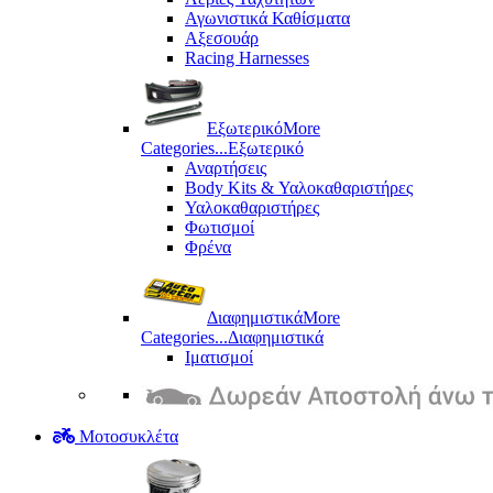
Αγωνιστικά Καθίσματα
Αξεσουάρ
Racing Harnesses
Εξωτερικό
More
Categories...
Εξωτερικό
Αναρτήσεις
Body Kits & Υαλοκαθαριστήρες
Υαλοκαθαριστήρες
Φωτισμοί
Φρένα
Διαφημιστικά
More
Categories...
Διαφημιστικά
Ιματισμοί
Μοτοσυκλέτα