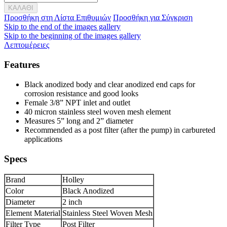
ΚΑΛΑΘΙ
Προσθήκη στη Λίστα Επιθυμιών
Προσθήκη για Σύγκριση
Skip to the end of the images gallery
Skip to the beginning of the images gallery
Λεπτομέρειες
Features
Black anodized body and clear anodized end caps for
corrosion resistance and good looks
Female 3/8” NPT inlet and outlet
40 micron stainless steel woven mesh element
Measures 5” long and 2” diameter
Recommended as a post filter (after the pump) in carbureted
applications
Specs
Brand
Holley
Color
Black Anodized
Diameter
2 inch
Element Material
Stainless Steel Woven Mesh
Filter Type
Post Filter