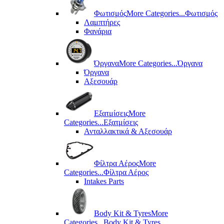
Φωτισμός
More Categories...
Φωτισμός
Λαμπτήρες
Φανάρια
Όργανα
More Categories...
Όργανα
Όργανα
Αξεσουάρ
Εξατμίσεις
More
Categories...
Εξατμίσεις
Ανταλλακτικά & Αξεσουάρ
Φίλτρα Αέρος
More
Categories...
Φίλτρα Αέρος
Intakes Parts
Body Kit & Tyres
More
Categories...
Body Kit & Tyres