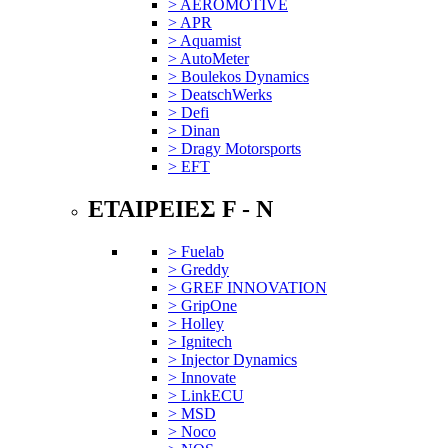
> AEROMOTIVE
> APR
> Aquamist
> AutoMeter
> Boulekos Dynamics
> DeatschWerks
> Defi
> Dinan
> Dragy Motorsports
> EFT
ΕΤΑΙΡΕΙΕΣ F - N
> Fuelab
> Greddy
> GREF INNOVATION
> GripOne
> Holley
> Ignitech
> Injector Dynamics
> Innovate
> LinkECU
> MSD
> Noco