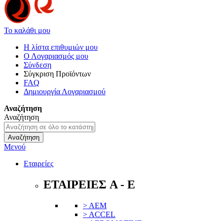
Το καλάθι μου
Η λίστα επιθυμιών μου
Ο Λογαριασμός μου
Σύνδεση
Σύγκριση Προϊόντων
FAQ
Δημιουργία Λογαριασμού
Αναζήτηση
Αναζήτηση
Αναζήτηση
Μενού
Εταιρείες
ΕΤΑΙΡΕΙΕΣ A - E
> AEM
> ACCEL