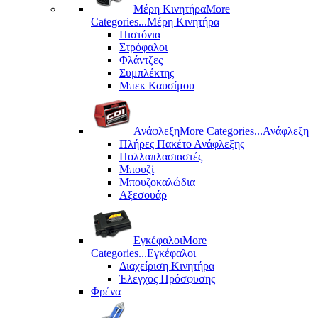
Μέρη Kινητήρα
More
Categories...
Μέρη Kινητήρα
Πιστόνια
Στρόφαλοι
Φλάντζες
Συμπλέκτης
Μπεκ Καυσίμου
Ανάφλεξη
More Categories...
Ανάφλεξη
Πλήρες Πακέτο Ανάφλεξης
Πολλαπλασιαστές
Μπουζί
Μπουζοκαλώδια
Αξεσουάρ
Εγκέφαλοι
More
Categories...
Εγκέφαλοι
Διαχείριση Κινητήρα
Έλεγχος Πρόσφυσης
Φρένα