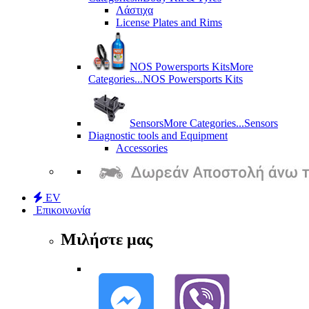
Λάστιχα
License Plates and Rims
NOS Powersports Kits
More
Categories...
NOS Powersports Kits
Sensors
More Categories...
Sensors
Diagnostic tools and Equipment
Accessories
EV
Επικοινωνία
Μιλήστε μας