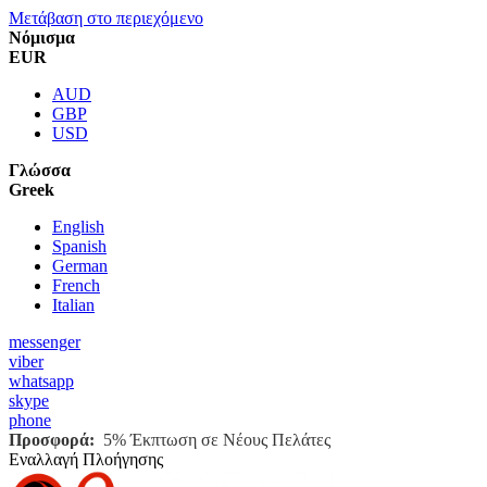
Μετάβαση στο περιεχόμενο
Νόμισμα
EUR
AUD
GBP
USD
Γλώσσα
Greek
English
Spanish
German
French
Italian
messenger
viber
whatsapp
skype
phone
Προσφορά:
5% Έκπτωση σε Νέους Πελάτες
Εναλλαγή Πλοήγησης