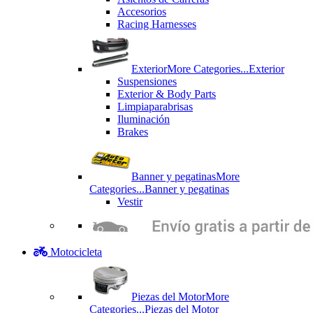
Accesorios
Racing Harnesses
Exterior
More Categories...
Exterior
Suspensiones
Exterior & Body Parts
Limpiaparabrisas
Iluminación
Brakes
Banner y pegatinas
More
Categories...
Banner y pegatinas
Vestir
Motocicleta
Piezas del Motor
More
Categories...
Piezas del Motor