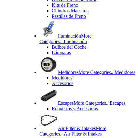
Kits de Freno
Cilindros Maestros
Pastillas de Freno
Iluminación
More
Categories...
Iluminación
Bulbos del Coche
Lámparas
Medidores
More Categories...
Medidores
Medidores
Accesorios
Escapes
More Categories...
Escapes
Repuestos y Accesorios
Air Filter & Intakes
More
Categories...
Air Filter & Intakes