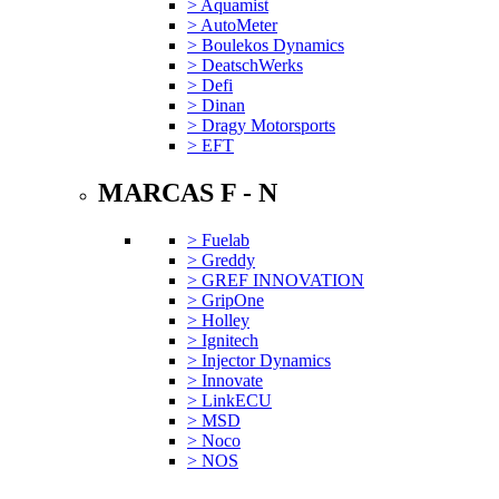
> Aquamist
> AutoMeter
> Boulekos Dynamics
> DeatschWerks
> Defi
> Dinan
> Dragy Motorsports
> EFT
MARCAS F - N
> Fuelab
> Greddy
> GREF INNOVATION
> GripOne
> Holley
> Ignitech
> Injector Dynamics
> Innovate
> LinkECU
> MSD
> Noco
> NOS