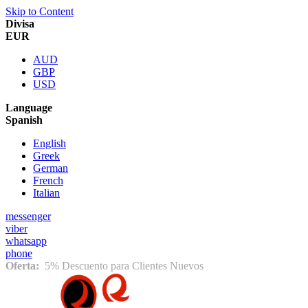
Skip to Content
Divisa
EUR
AUD
GBP
USD
Language
Spanish
English
Greek
German
French
Italian
messenger
viber
whatsapp
phone
Oferta:
5% Descuento para Clientes Nuevos