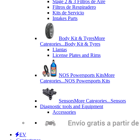
Stage 2 & 3 Filtros de Aire
Filtros de Respiradero
Kits de Servicio
Intakes Parts
Body Kit & Tyres
More
Categories...
Body Kit & Tyres
Llantas
License Plates and Rims
NOS Powersports Kits
More
Categories...
NOS Powersports Kits
Sensors
More Categories...
Sensors
Diagnostic tools and Equipment
Accessories
EV