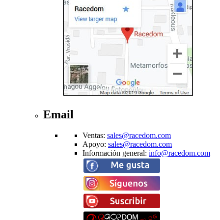
Email
Ventas
:
sales@racedom.com
Apoyo
:
sales@racedom.com
Información general
:
info@racedom.com