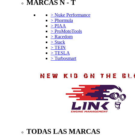
MARCAS N - T
> Nuke Performance
> Phormula
> PIAA
> ProMotoTools
> Racedom
> Stack
> TEIN
> TESLA
> Turbosmart
TODAS LAS MARCAS