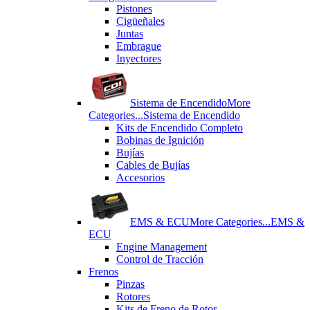
Pistones
Cigüeñales
Juntas
Εmbrague
Inyectores
Sistema de Encendido
More
Categories...
Sistema de Encendido
Kits de Encendido Completo
Bobinas de Ignición
Bujías
Cables de Bujías
Accesorios
EMS & ECU
More Categories...
EMS &
ECU
Engine Management
Control de Tracción
Frenos
Pinzas
Rotores
Kits de Freno de Rotor