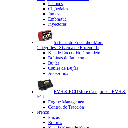
Pistones
Cigüeñales
Juntas
Εmbrague
Inyectores
Sistema de Encendido
More
Categories...
Sistema de Encendido
Kits de Encendido Completo
Bobinas de Ignición
Bujías
Cables de Bujías
Accesorios
EMS & ECU
More Categories...
EMS &
ECU
Engine Management
Control de Tracción
Frenos
Pinzas
Rotores
Kits de Freno de Rotor