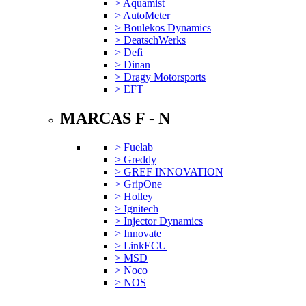
> Aquamist
> AutoMeter
> Boulekos Dynamics
> DeatschWerks
> Defi
> Dinan
> Dragy Motorsports
> EFT
MARCAS F - N
> Fuelab
> Greddy
> GREF INNOVATION
> GripOne
> Holley
> Ignitech
> Injector Dynamics
> Innovate
> LinkECU
> MSD
> Noco
> NOS