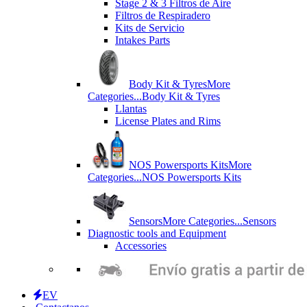
Stage 2 & 3 Filtros de Aire
Filtros de Respiradero
Kits de Servicio
Intakes Parts
Body Kit & Tyres
More
Categories...
Body Kit & Tyres
Llantas
License Plates and Rims
NOS Powersports Kits
More
Categories...
NOS Powersports Kits
Sensors
More Categories...
Sensors
Diagnostic tools and Equipment
Accessories
EV