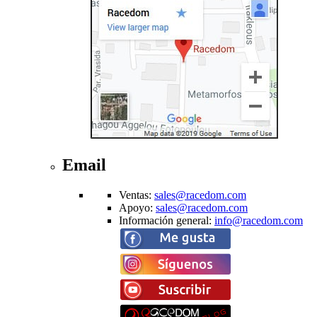
Email
Ventas
:
sales@racedom.com
Apoyo
:
sales@racedom.com
Información general
:
info@racedom.com