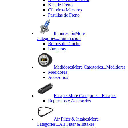
Kits de Freno
Cilindros Maestros
Pastillas de Freno
Iluminación
More
Categories...
Iluminación
Bulbos del Coche
Lámparas
Medidores
More Categories...
Medidores
Medidores
Accesorios
Escapes
More Categories...
Escapes
Repuestos y Accesorios
Air Filter & Intakes
More
Categories...
Air Filter & Intakes