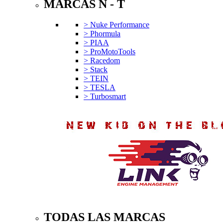
MARCAS N - T
> Nuke Performance
> Phormula
> PIAA
> ProMotoTools
> Racedom
> Stack
> TEIN
> TESLA
> Turbosmart
TODAS LAS MARCAS