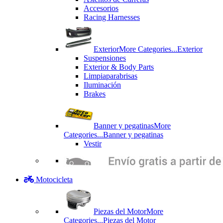
Accesorios
Racing Harnesses
Exterior
More Categories...
Exterior
Suspensiones
Exterior & Body Parts
Limpiaparabrisas
Iluminación
Brakes
Banner y pegatinas
More
Categories...
Banner y pegatinas
Vestir
Motocicleta
Piezas del Motor
More
Categories...
Piezas del Motor