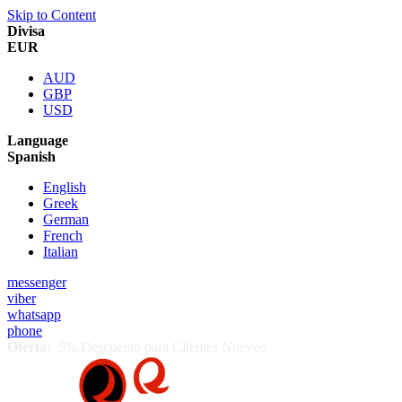
Skip to Content
Divisa
EUR
AUD
GBP
USD
Language
Spanish
English
Greek
German
French
Italian
messenger
viber
whatsapp
phone
Oferta:
5% Descuento para Clientes Nuevos