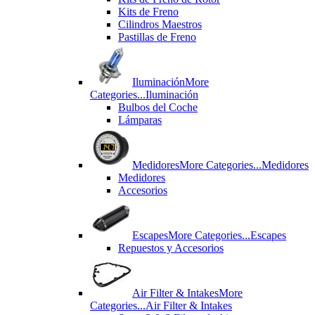
Kits de Freno
Cilindros Maestros
Pastillas de Freno
Iluminación
More
Categories...
Iluminación
Bulbos del Coche
Lámparas
Medidores
More Categories...
Medidores
Medidores
Accesorios
Escapes
More Categories...
Escapes
Repuestos y Accesorios
Air Filter & Intakes
More
Categories...
Air Filter & Intakes