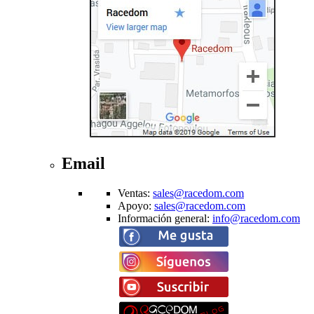
Email
Ventas
:
sales@racedom.com
Apoyo
:
sales@racedom.com
Información general
:
info@racedom.com