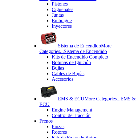
Pistones
Cigüeñales
Juntas
Εmbrague
Inyectores
Sistema de Encendido
More
Categories...
Sistema de Encendido
Kits de Encendido Completo
Bobinas de Ignición
Bujías
Cables de Bujías
Accesorios
EMS & ECU
More Categories...
EMS &
ECU
Engine Management
Control de Tracción
Frenos
Pinzas
Rotores
Kits de Freno de Rotor