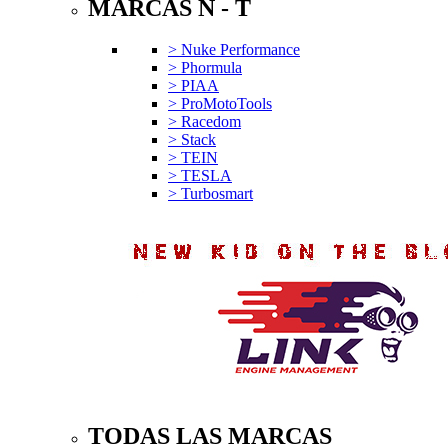
MARCAS N - T
> Nuke Performance
> Phormula
> PIAA
> ProMotoTools
> Racedom
> Stack
> TEIN
> TESLA
> Turbosmart
TODAS LAS MARCAS