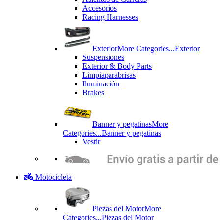
Accesorios
Racing Harnesses
Exterior
More Categories...
Exterior
Suspensiones
Exterior & Body Parts
Limpiaparabrisas
Iluminación
Brakes
Banner y pegatinas
More
Categories...
Banner y pegatinas
Vestir
Motocicleta
Piezas del Motor
More
Categories...
Piezas del Motor