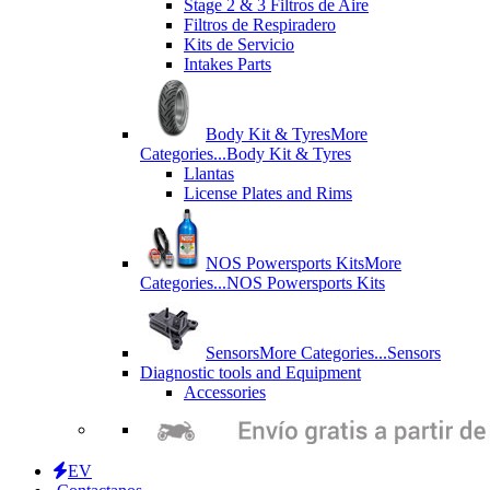
Stage 2 & 3 Filtros de Aire
Filtros de Respiradero
Kits de Servicio
Intakes Parts
Body Kit & Tyres
More
Categories...
Body Kit & Tyres
Llantas
License Plates and Rims
NOS Powersports Kits
More
Categories...
NOS Powersports Kits
Sensors
More Categories...
Sensors
Diagnostic tools and Equipment
Accessories
EV