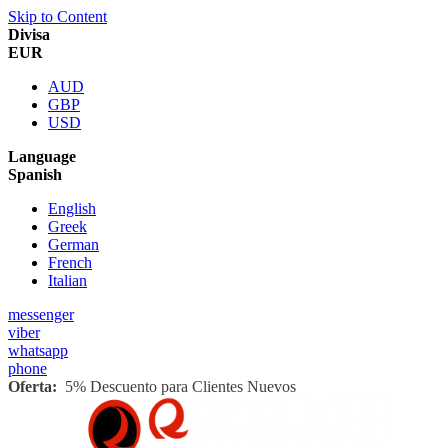
Skip to Content
Divisa
EUR
AUD
GBP
USD
Language
Spanish
English
Greek
German
French
Italian
messenger
viber
whatsapp
phone
Oferta:
5% Descuento para Clientes Nuevos