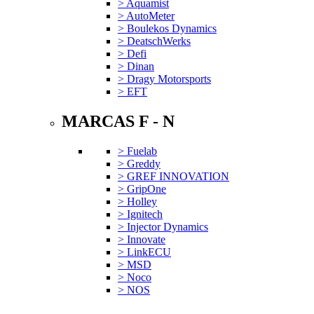
> Aquamist
> AutoMeter
> Boulekos Dynamics
> DeatschWerks
> Defi
> Dinan
> Dragy Motorsports
> EFT
MARCAS F - N
> Fuelab
> Greddy
> GREF INNOVATION
> GripOne
> Holley
> Ignitech
> Injector Dynamics
> Innovate
> LinkECU
> MSD
> Noco
> NOS