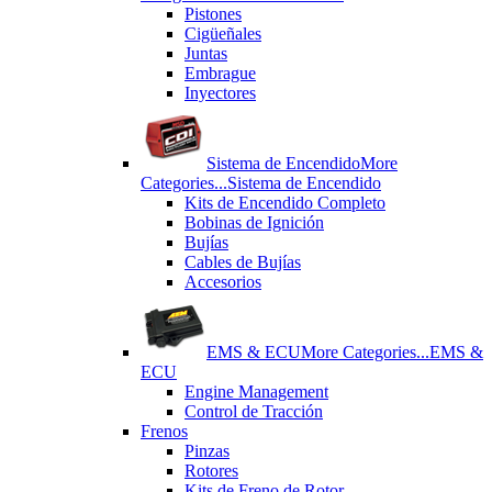
Pistones
Cigüeñales
Juntas
Εmbrague
Inyectores
Sistema de Encendido
More
Categories...
Sistema de Encendido
Kits de Encendido Completo
Bobinas de Ignición
Bujías
Cables de Bujías
Accesorios
EMS & ECU
More Categories...
EMS &
ECU
Engine Management
Control de Tracción
Frenos
Pinzas
Rotores
Kits de Freno de Rotor