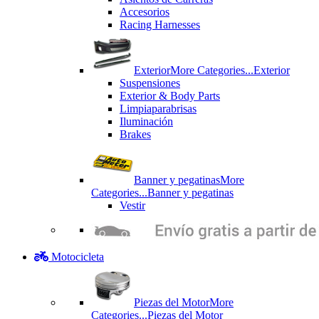
Accesorios
Racing Harnesses
Exterior
More Categories...
Exterior
Suspensiones
Exterior & Body Parts
Limpiaparabrisas
Iluminación
Brakes
Banner y pegatinas
More
Categories...
Banner y pegatinas
Vestir
Motocicleta
Piezas del Motor
More
Categories...
Piezas del Motor