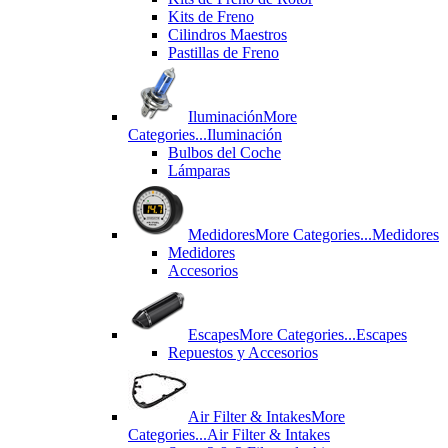
Kits de Freno
Cilindros Maestros
Pastillas de Freno
Iluminación
More
Categories...
Iluminación
Bulbos del Coche
Lámparas
Medidores
More Categories...
Medidores
Medidores
Accesorios
Escapes
More Categories...
Escapes
Repuestos y Accesorios
Air Filter & Intakes
More
Categories...
Air Filter & Intakes