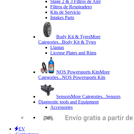
Stage 2 & 3 Filtros de Aire
Filtros de Respiradero
Kits de Servicio
Intakes Parts
Body Kit & Tyres
More
Categories...
Body Kit & Tyres
Llantas
License Plates and Rims
NOS Powersports Kits
More
Categories...
NOS Powersports Kits
Sensors
More Categories...
Sensors
Diagnostic tools and Equipment
Accessories
EV