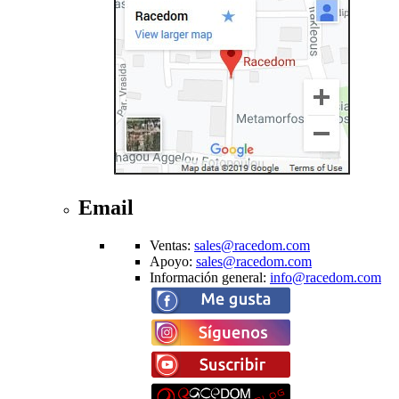
Email
Ventas
:
sales@racedom.com
Apoyo
:
sales@racedom.com
Información general
:
info@racedom.com