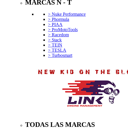
MARCAS N - T
> Nuke Performance
> Phormula
> PIAA
> ProMotoTools
> Racedom
> Stack
> TEIN
> TESLA
> Turbosmart
TODAS LAS MARCAS