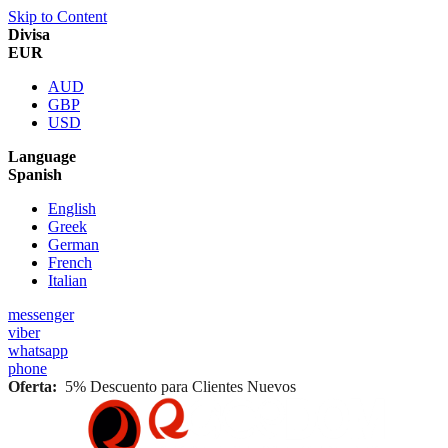
Skip to Content
Divisa
EUR
AUD
GBP
USD
Language
Spanish
English
Greek
German
French
Italian
messenger
viber
whatsapp
phone
Oferta:
5% Descuento para Clientes Nuevos