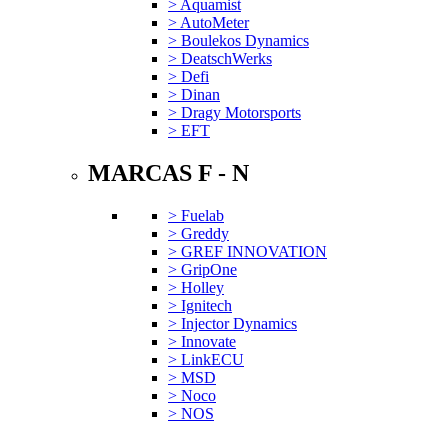
> Aquamist
> AutoMeter
> Boulekos Dynamics
> DeatschWerks
> Defi
> Dinan
> Dragy Motorsports
> EFT
MARCAS F - N
> Fuelab
> Greddy
> GREF INNOVATION
> GripOne
> Holley
> Ignitech
> Injector Dynamics
> Innovate
> LinkECU
> MSD
> Noco
> NOS