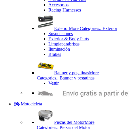
Accesorios
Racing Harnesses
Exterior
More Categories...
Exterior
Suspensiones
Exterior & Body Parts
Limpiaparabrisas
Iluminación
Brakes
Banner y pegatinas
More
Categories...
Banner y pegatinas
Vestir
Motocicleta
Piezas del Motor
More
Categories...
Piezas del Motor