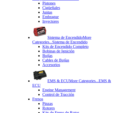
Pistones
Cigüeñales
Juntas
Εmbrague
Inyectores
Sistema de Encendido
More
Categories...
Sistema de Encendido
Kits de Encendido Completo
Bobinas de Ignición
Bujías
Cables de Bujías
Accesorios
EMS & ECU
More Categories...
EMS &
ECU
Engine Management
Control de Tracción
Frenos
Pinzas
Rotores
Kits de Freno de Rotor