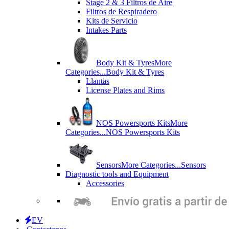
Stage 2 & 3 Filtros de Aire
Filtros de Respiradero
Kits de Servicio
Intakes Parts
Body Kit & Tyres
More
Categories...
Body Kit & Tyres
Llantas
License Plates and Rims
NOS Powersports Kits
More
Categories...
NOS Powersports Kits
Sensors
More Categories...
Sensors
Diagnostic tools and Equipment
Accessories
EV