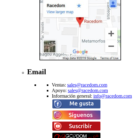
Email
Ventas
:
sales@racedom.com
Apoyo
:
sales@racedom.com
Información general
:
info@racedom.com