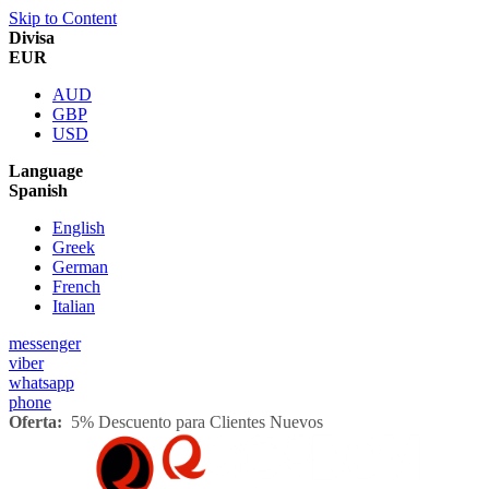
Skip to Content
Divisa
EUR
AUD
GBP
USD
Language
Spanish
English
Greek
German
French
Italian
messenger
viber
whatsapp
phone
Oferta:
5% Descuento para Clientes Nuevos