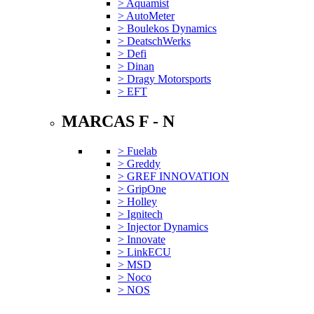
> Aquamist
> AutoMeter
> Boulekos Dynamics
> DeatschWerks
> Defi
> Dinan
> Dragy Motorsports
> EFT
MARCAS F - N
> Fuelab
> Greddy
> GREF INNOVATION
> GripOne
> Holley
> Ignitech
> Injector Dynamics
> Innovate
> LinkECU
> MSD
> Noco
> NOS