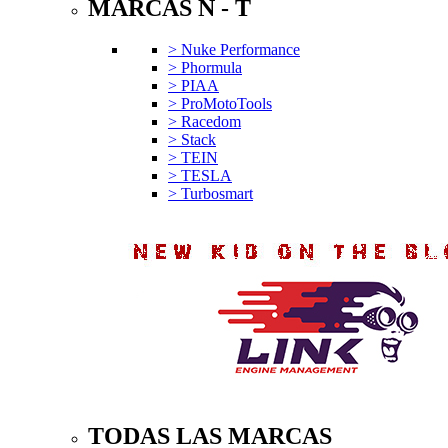
MARCAS N - T
> Nuke Performance
> Phormula
> PIAA
> ProMotoTools
> Racedom
> Stack
> TEIN
> TESLA
> Turbosmart
TODAS LAS MARCAS