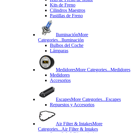
Kits de Freno
Cilindros Maestros
Pastillas de Freno
Iluminación
More
Categories...
Iluminación
Bulbos del Coche
Lámparas
Medidores
More Categories...
Medidores
Medidores
Accesorios
Escapes
More Categories...
Escapes
Repuestos y Accesorios
Air Filter & Intakes
More
Categories...
Air Filter & Intakes