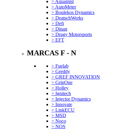
> Aquamist
> AutoMeter
> Boulekos Dynamics
> DeatschWerks
> Defi
> Dinan
> Dragy Motorsports
> EFT
MARCAS F - N
> Fuelab
> Greddy
> GREF INNOVATION
> GripOne
> Holley
> Ignitech
> Injector Dynamics
> Innovate
> LinkECU
> MSD
> Noco
> NOS