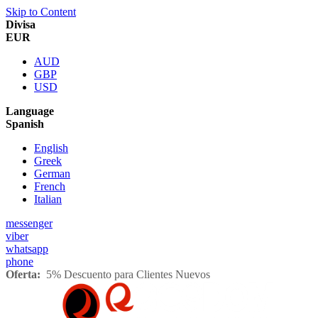
Skip to Content
Divisa
EUR
AUD
GBP
USD
Language
Spanish
English
Greek
German
French
Italian
messenger
viber
whatsapp
phone
Oferta:
5% Descuento para Clientes Nuevos