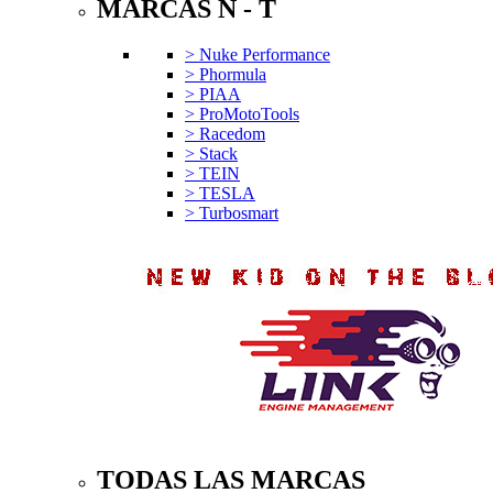
MARCAS N - T
> Nuke Performance
> Phormula
> PIAA
> ProMotoTools
> Racedom
> Stack
> TEIN
> TESLA
> Turbosmart
TODAS LAS MARCAS