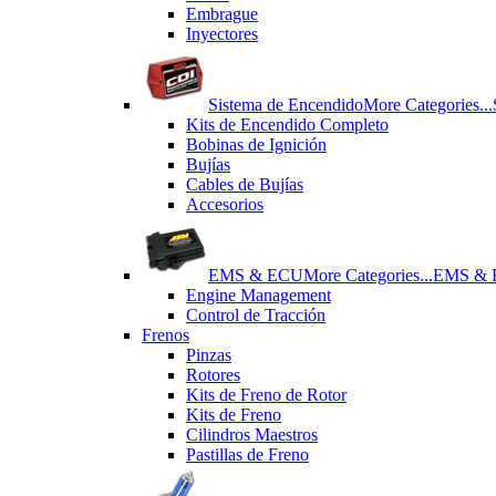
Εmbrague
Inyectores
Sistema de Encendido
More Categories...
Kits de Encendido Completo
Bobinas de Ignición
Bujías
Cables de Bujías
Accesorios
EMS & ECU
More Categories...
EMS &
Engine Management
Control de Tracción
Frenos
Pinzas
Rotores
Kits de Freno de Rotor
Kits de Freno
Cilindros Maestros
Pastillas de Freno