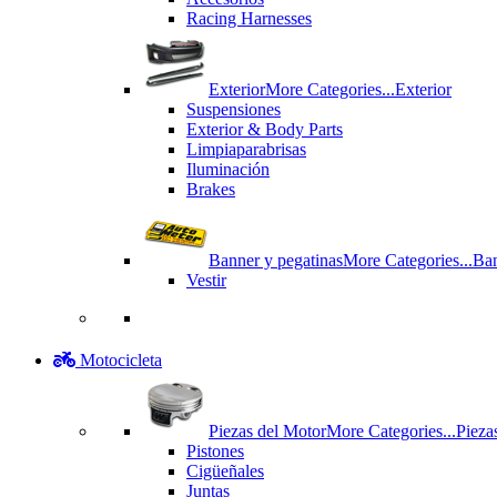
Racing Harnesses
Exterior
More Categories...
Exterior
Suspensiones
Exterior & Body Parts
Limpiaparabrisas
Iluminación
Brakes
Banner y pegatinas
More Categories...
Ban
Vestir
Motocicleta
Piezas del Motor
More Categories...
Pieza
Pistones
Cigüeñales
Juntas