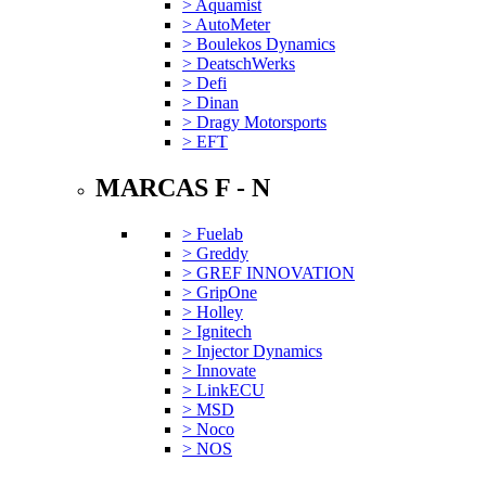
> Aquamist
> AutoMeter
> Boulekos Dynamics
> DeatschWerks
> Defi
> Dinan
> Dragy Motorsports
> EFT
MARCAS F - N
> Fuelab
> Greddy
> GREF INNOVATION
> GripOne
> Holley
> Ignitech
> Injector Dynamics
> Innovate
> LinkECU
> MSD
> Noco
> NOS