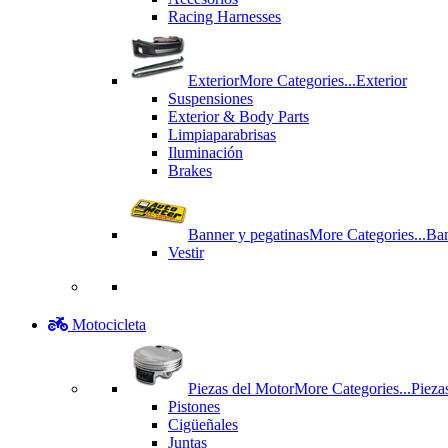
Racing Harnesses
Exterior
More Categories...
Exterior
Suspensiones
Exterior & Body Parts
Limpiaparabrisas
Iluminación
Brakes
Banner y pegatinas
More Categories...
Ban
Vestir
Motocicleta
Piezas del Motor
More Categories...
Pieza
Pistones
Cigüeñales
Juntas