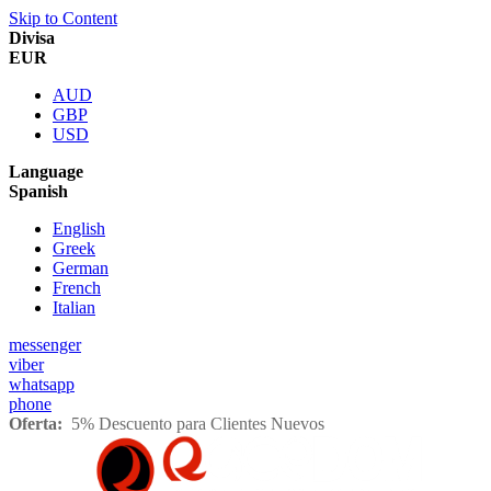
Skip to Content
Divisa
EUR
AUD
GBP
USD
Language
Spanish
English
Greek
German
French
Italian
messenger
viber
whatsapp
phone
Oferta:
5% Descuento para Clientes Nuevos