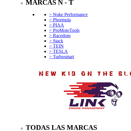
MARCAS N - T
> Nuke Performance
> Phormula
> PIAA
> ProMotoTools
> Racedom
> Stack
> TEIN
> TESLA
> Turbosmart
TODAS LAS MARCAS