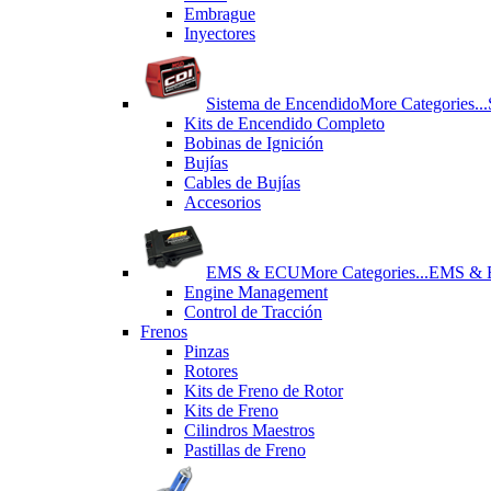
Εmbrague
Inyectores
Sistema de Encendido
More Categories...
Kits de Encendido Completo
Bobinas de Ignición
Bujías
Cables de Bujías
Accesorios
EMS & ECU
More Categories...
EMS &
Engine Management
Control de Tracción
Frenos
Pinzas
Rotores
Kits de Freno de Rotor
Kits de Freno
Cilindros Maestros
Pastillas de Freno