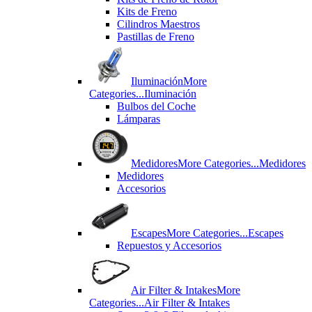
Kits de Freno
Cilindros Maestros
Pastillas de Freno
Iluminación
More
Categories...
Iluminación
Bulbos del Coche
Lámparas
Medidores
More Categories...
Medidores
Medidores
Accesorios
Escapes
More Categories...
Escapes
Repuestos y Accesorios
Air Filter & Intakes
More
Categories...
Air Filter & Intakes