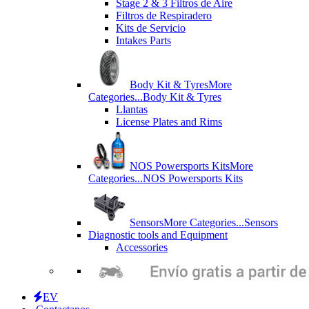
Stage 2 & 3 Filtros de Aire
Filtros de Respiradero
Kits de Servicio
Intakes Parts
Body Kit & Tyres
More
Categories...
Body Kit & Tyres
Llantas
License Plates and Rims
NOS Powersports Kits
More
Categories...
NOS Powersports Kits
Sensors
More Categories...
Sensors
Diagnostic tools and Equipment
Accessories
EV