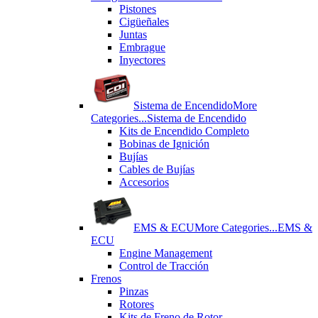
Pistones
Cigüeñales
Juntas
Εmbrague
Inyectores
Sistema de Encendido
More
Categories...
Sistema de Encendido
Kits de Encendido Completo
Bobinas de Ignición
Bujías
Cables de Bujías
Accesorios
EMS & ECU
More Categories...
EMS &
ECU
Engine Management
Control de Tracción
Frenos
Pinzas
Rotores
Kits de Freno de Rotor