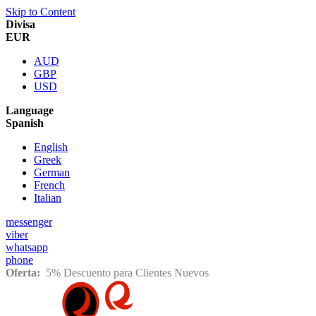
Skip to Content
Divisa
EUR
AUD
GBP
USD
Language
Spanish
English
Greek
German
French
Italian
messenger
viber
whatsapp
phone
Oferta:
5% Descuento para Clientes Nuevos