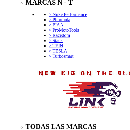
MARCAS N - T
> Nuke Performance
> Phormula
> PIAA
> ProMotoTools
> Racedom
> Stack
> TEIN
> TESLA
> Turbosmart
TODAS LAS MARCAS