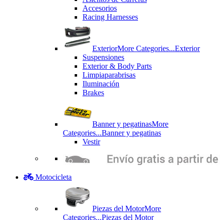
Accesorios
Racing Harnesses
Exterior
More Categories...
Exterior
Suspensiones
Exterior & Body Parts
Limpiaparabrisas
Iluminación
Brakes
Banner y pegatinas
More
Categories...
Banner y pegatinas
Vestir
Motocicleta
Piezas del Motor
More
Categories...
Piezas del Motor