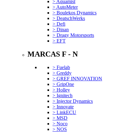
> Aquamist
> AutoMeter
> Boulekos Dynamics
> DeatschWerks
> Defi
> Dinan
> Dragy Motorsports
> EFT
MARCAS F - N
> Fuelab
> Greddy
> GREF INNOVATION
> GripOne
> Holley
> Ignitech
> Injector Dynamics
> Innovate
> LinkECU
> MSD
> Noco
> NOS