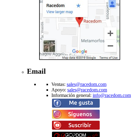
Email
Ventas
:
sales@racedom.com
Apoyo
:
sales@racedom.com
Información general
:
info@racedom.com