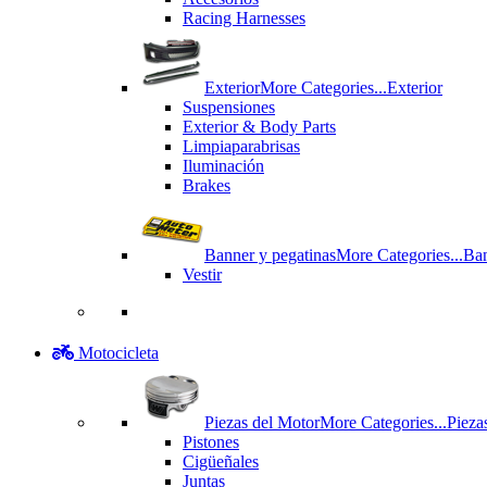
Racing Harnesses
Exterior
More Categories...
Exterior
Suspensiones
Exterior & Body Parts
Limpiaparabrisas
Iluminación
Brakes
Banner y pegatinas
More Categories...
Ban
Vestir
Motocicleta
Piezas del Motor
More Categories...
Pieza
Pistones
Cigüeñales
Juntas