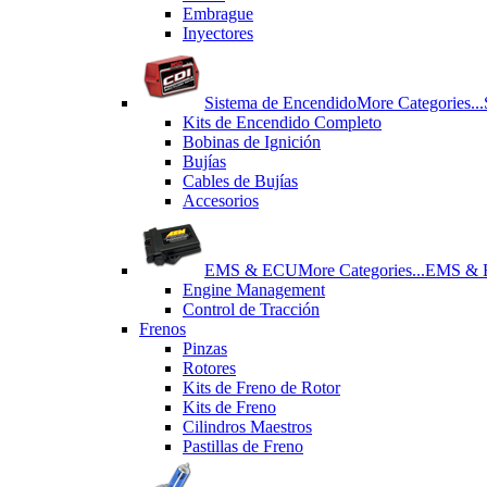
Εmbrague
Inyectores
Sistema de Encendido
More Categories...
Kits de Encendido Completo
Bobinas de Ignición
Bujías
Cables de Bujías
Accesorios
EMS & ECU
More Categories...
EMS &
Engine Management
Control de Tracción
Frenos
Pinzas
Rotores
Kits de Freno de Rotor
Kits de Freno
Cilindros Maestros
Pastillas de Freno