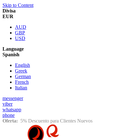
Skip to Content
Divisa
EUR
AUD
GBP
USD
Language
Spanish
English
Greek
German
French
Italian
messenger
viber
whatsapp
phone
Oferta:
5% Descuento para Clientes Nuevos