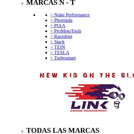
MARCAS N - T
> Nuke Performance
> Phormula
> PIAA
> ProMotoTools
> Racedom
> Stack
> TEIN
> TESLA
> Turbosmart
TODAS LAS MARCAS