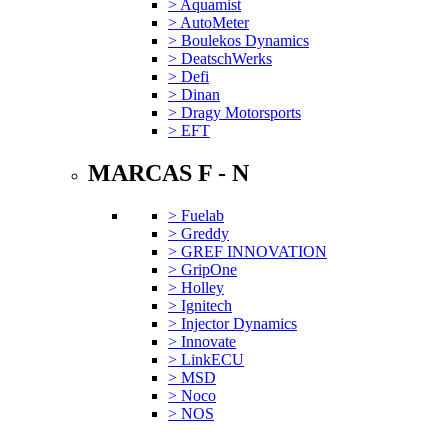
> Aquamist
> AutoMeter
> Boulekos Dynamics
> DeatschWerks
> Defi
> Dinan
> Dragy Motorsports
> EFT
MARCAS F - N
> Fuelab
> Greddy
> GREF INNOVATION
> GripOne
> Holley
> Ignitech
> Injector Dynamics
> Innovate
> LinkECU
> MSD
> Noco
> NOS