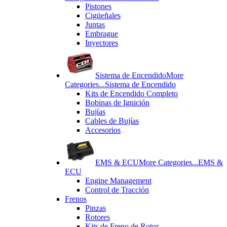
Pistones
Cigüeñales
Juntas
Εmbrague
Inyectores
Sistema de Encendido
More
Categories...
Sistema de Encendido
Kits de Encendido Completo
Bobinas de Ignición
Bujías
Cables de Bujías
Accesorios
EMS & ECU
More Categories...
EMS &
ECU
Engine Management
Control de Tracción
Frenos
Pinzas
Rotores
Kits de Freno de Rotor