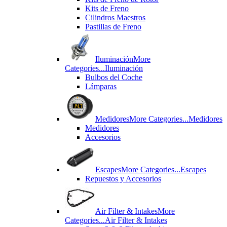
Kits de Freno
Cilindros Maestros
Pastillas de Freno
Iluminación
More
Categories...
Iluminación
Bulbos del Coche
Lámparas
Medidores
More Categories...
Medidores
Medidores
Accesorios
Escapes
More Categories...
Escapes
Repuestos y Accesorios
Air Filter & Intakes
More
Categories...
Air Filter & Intakes