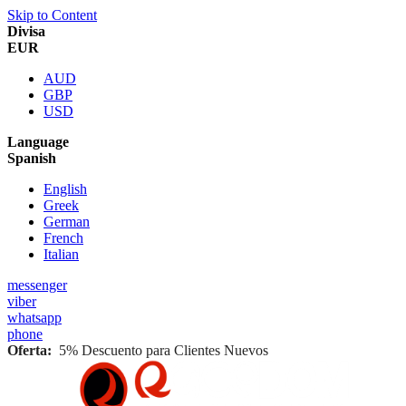
Skip to Content
Divisa
EUR
AUD
GBP
USD
Language
Spanish
English
Greek
German
French
Italian
messenger
viber
whatsapp
phone
Oferta:
5% Descuento para Clientes Nuevos