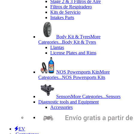
Stage 2 & 3 Filtros de Aire
Filtros de Respiradero
Kits de Servicio
Intakes Parts
Body Kit & Tyres
More
Categories...
Body Kit & Tyres
Llantas
License Plates and Rims
NOS Powersports Kits
More
Categories...
NOS Powersports Kits
Sensors
More Categories...
Sensors
Diagnostic tools and Equipment
Accessories
EV