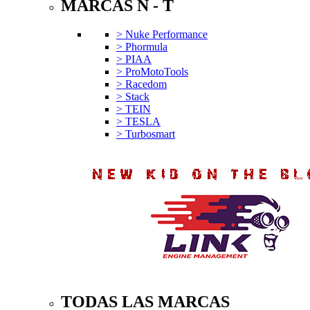
MARCAS N - T
> Nuke Performance
> Phormula
> PIAA
> ProMotoTools
> Racedom
> Stack
> TEIN
> TESLA
> Turbosmart
TODAS LAS MARCAS