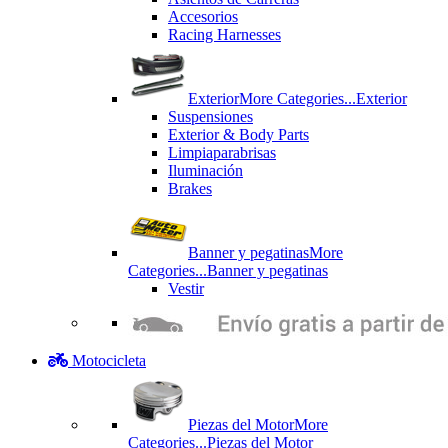
Accesorios
Racing Harnesses
Exterior
More Categories...
Exterior
Suspensiones
Exterior & Body Parts
Limpiaparabrisas
Iluminación
Brakes
Banner y pegatinas
More
Categories...
Banner y pegatinas
Vestir
Motocicleta
Piezas del Motor
More
Categories...
Piezas del Motor