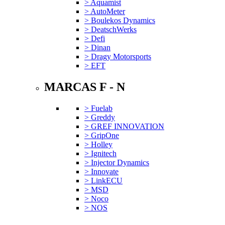
> Aquamist
> AutoMeter
> Boulekos Dynamics
> DeatschWerks
> Defi
> Dinan
> Dragy Motorsports
> EFT
MARCAS F - N
> Fuelab
> Greddy
> GREF INNOVATION
> GripOne
> Holley
> Ignitech
> Injector Dynamics
> Innovate
> LinkECU
> MSD
> Noco
> NOS