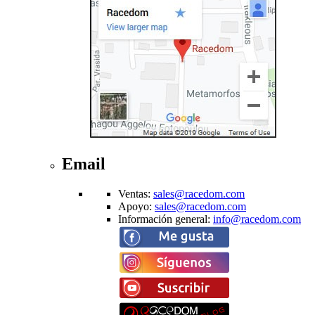
Email
Ventas
:
sales@racedom.com
Apoyo
:
sales@racedom.com
Información general
:
info@racedom.com